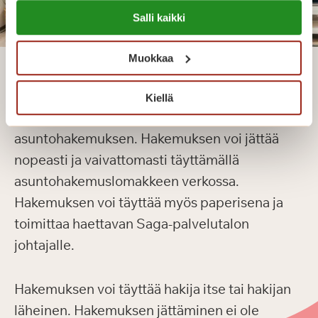
Lue lisää evästeistä:
Salli kaikki
https://sagacare.fi/evasteet/
Muokkaa
Tule asukkaaksi
Kiellä
Kotia Saga-palvelutalosta voi hakea jättämällä
asuntohakemuksen. Hakemuksen voi jättää
nopeasti ja vaivattomasti täyttämällä
asuntohakemuslomakkeen verkossa.
Hakemuksen voi täyttää myös paperisena ja
toimittaa haettavan Saga-palvelutalon
johtajalle.
Hakemuksen voi täyttää hakija itse tai hakijan
läheinen. Hakemuksen jättäminen ei ole