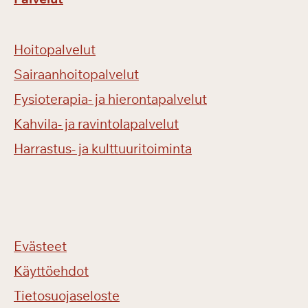
Hoitopalvelut
Sairaanhoitopalvelut
Fysioterapia- ja hierontapalvelut
Kahvila- ja ravintolapalvelut
Harrastus- ja kulttuuritoiminta
Evästeet
Käyttöehdot
Tietosuojaseloste