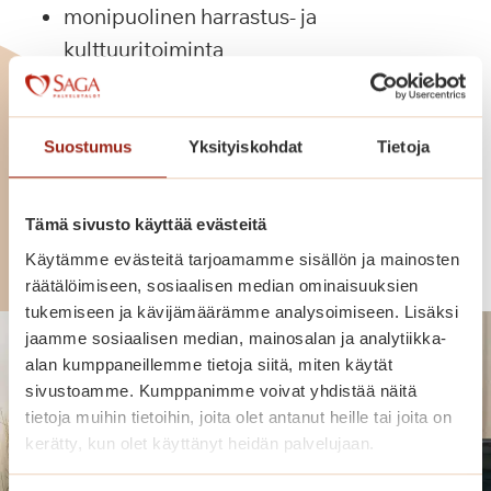
monipuolinen harrastus- ja
kulttuuritoiminta
Saga-palvelutaloissa kotisi on palveluiden
keskellä.
Suostumus
Yksityiskohdat
Tietoja
Tämä sivusto käyttää evästeitä
Tutustu palveluihimme
Käytämme evästeitä tarjoamamme sisällön ja mainosten
räätälöimiseen, sosiaalisen median ominaisuuksien
tukemiseen ja kävijämäärämme analysoimiseen. Lisäksi
jaamme sosiaalisen median, mainosalan ja analytiikka-
alan kumppaneillemme tietoja siitä, miten käytät
sivustoamme. Kumppanimme voivat yhdistää näitä
tietoja muihin tietoihin, joita olet antanut heille tai joita on
kerätty, kun olet käyttänyt heidän palvelujaan.