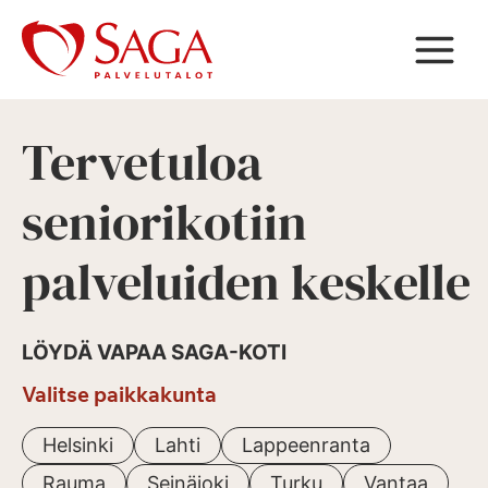
Siirry
sisältöön
Tervetuloa
seniorikotiin
palveluiden keskelle
LÖYDÄ VAPAA SAGA-KOTI
Valitse paikkakunta
Helsinki
Lahti
Lappeenranta
Rauma
Seinäjoki
Turku
Vantaa