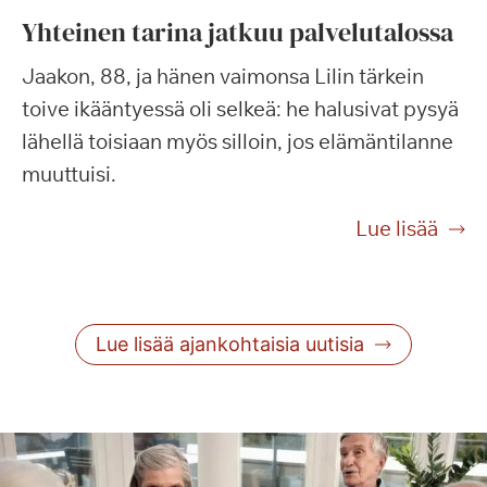
Yhteinen tarina jatkuu palvelutalossa
Jaakon, 88, ja hänen vaimonsa Lilin tärkein
toive ikääntyessä oli selkeä: he halusivat pysyä
lähellä toisiaan myös silloin, jos elämäntilanne
muuttuisi.
Lue lisää
Lue lisää ajankohtaisia uutisia