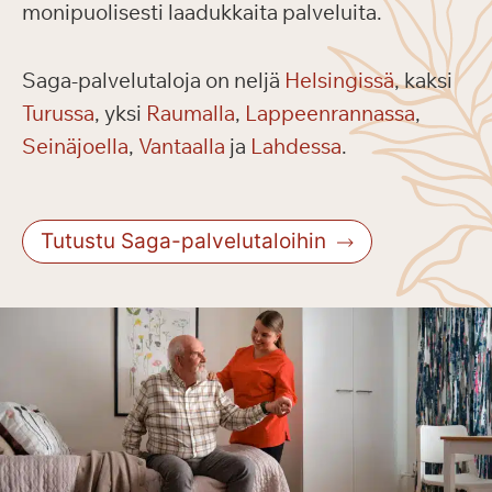
monipuolisesti laadukkaita palveluita.
Saga-palvelutaloja on neljä
Helsingissä
, kaksi
Turussa
, yksi
Raumalla
,
Lappeenrannassa
,
Seinäjoella
,
Vantaalla
ja
Lahdessa
.
Tutustu Saga-palvelutaloihin