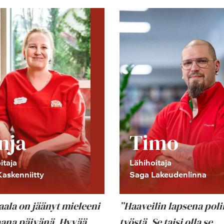
nja
Timo
itaja
Lähihoitaja
askenniitty
Saga Lakeudenlinna
aala on jäänyt mieleeni
”Haaveilin lapsena poli
iaana päivänä. Hyvää
työstä. Se taisi olla se