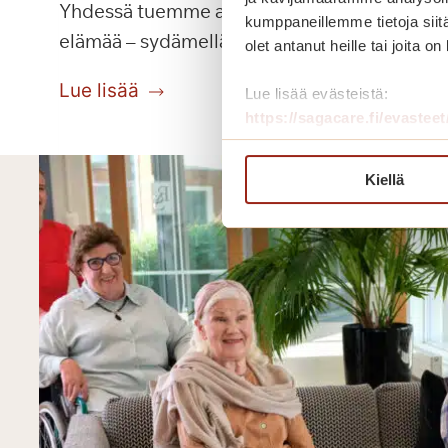
Yhdessä tuemme asukkaidemme aktiivista
kumppaneillemme tietoja siitä
elämää – sydämellä ja ammattitaidolla.
olet antanut heille tai joita o
Lue lisää
Lue lisää evästeistä:
https://sagacare.fi/evasteet
Kiellä