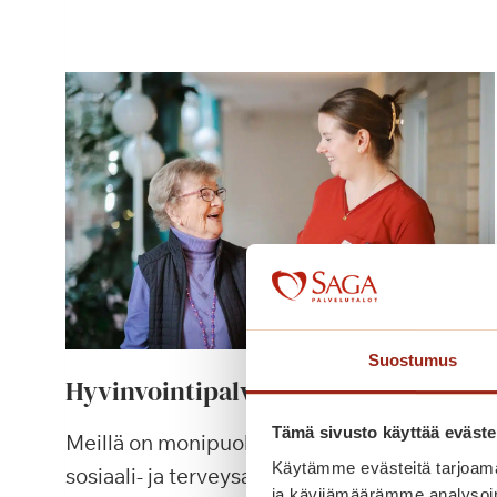
Suostumus
Hyvinvointipalvelut
Tämä sivusto käyttää eväste
Meillä on monipuolisia työmahdollisuuksia
Käytämme evästeitä tarjoama
sosiaali- ja terveysalan ammattilaisille.
ja kävijämäärämme analysoim