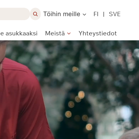
Töihin meille
FI
|
SVE
le asukkaaksi
Meistä
Yhteystiedot