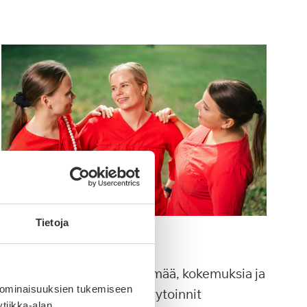
Tietoja
Kesätyöt
Kesä meillä on täynnä elämää, kokemuksia ja
 ominaisuuksien tukemiseen
uusia oppeja. Kesätyörekrytoinnit
tiikka-alan