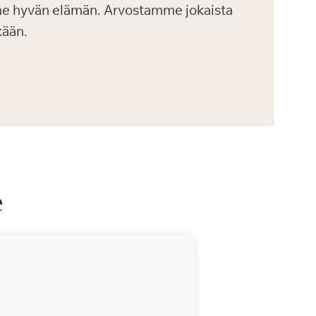
e hyvän elämän. Arvostamme jokaista
kään.
e