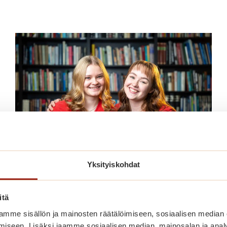
Yksityiskohdat
Opiskelijat
itä
Meillä Sagalla pääset mukaan
mme sisällön ja mainosten räätälöimiseen, sosiaalisen median
asukkaidemme arkeen – opit tekemällä, saat
iseen. Lisäksi jaamme sosiaalisen median, mainosalan ja analy