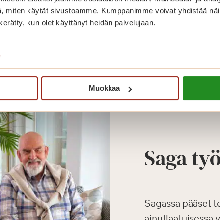
tukea kokeneilta kollegoilta ja voit alkaa
, miten käytät sivustoamme. Kumppanimme voivat yhdistää näitä t
rakentaa omaa polkuasi.
n kerätty, kun olet käyttänyt heidän palvelujaan.
Lue lisää
/
Muokkaa
Saga ty
Sagassa pääset t
ainutlaatuisessa 