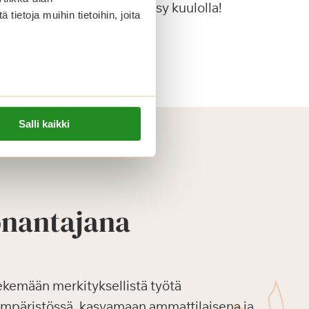
käynnistyvät keväällä – pysy kuulolla!
ietoja muihin tietoihin, joita
Lue lisää
Salli kaikki
önantajana
ekemään merkityksellistä työtä
ympäristössä, kasvamaan ammattilaisena ja