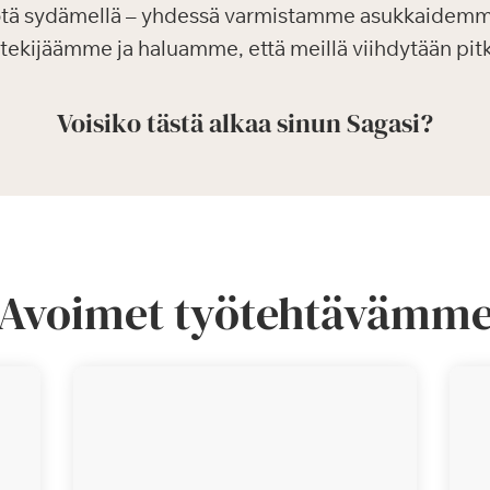
ötä sydämellä – yhdessä varmistamme asukkaidemm
tekijäämme ja haluamme, että meillä viihdytään pit
Voisiko tästä alkaa sinun Sagasi?
Avoimet työtehtävämm