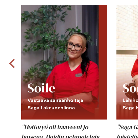
Soile
So
Vastaava sairaanhoitaja
Lähiho
Saga Lakeudenlinna
Saga K
n
”Hoitotyö oli haaveeni jo
”Saga G
lapsena. Hoidin pehmoleluja
loistel