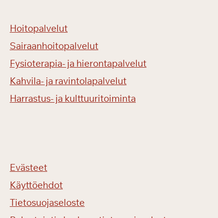
Hoitopalvelut
Sairaanhoitopalvelut
Fysioterapia- ja hierontapalvelut
Kahvila- ja ravintolapalvelut
Harrastus- ja kulttuuritoiminta
Evästeet
Käyttöehdot
Tietosuojaseloste