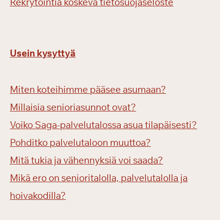
Rekrytointia koskeva tietosuojaseloste
Usein kysyttyä
Miten koteihimme pääsee asumaan?
Millaisia senioriasunnot ovat?
Voiko Saga-palvelutalossa asua tilapäisesti?
Pohditko palvelutaloon muuttoa?
Mitä tukia ja vähennyksiä voi saada?
Mikä ero on senioritalolla, palvelutalolla ja
hoivakodilla?