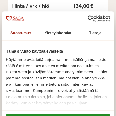
Hinta / vrk / hlö
134,00 €
Hinta / vrk / pariskunta
185,00 €
Katso koti
Suostumus
Yksityiskohdat
Tietoja
Tämä sivusto käyttää evästeitä
Tilapäisasunnot ovat valmiiksi kalustettuja yksi
Tilapäisasunnot ovat valmiiksi kalustettuja yksiöitä
Käytämme evästeitä tarjoamamme sisällön ja mainosten
ja kaksioita, joissa on esteetön kylpyhuone sekä
räätälöimiseen, sosiaalisen median ominaisuuksien
keittiö perustarvikkeineen.
tukemiseen ja kävijämäärämme analysoimiseen. Lisäksi
jaamme sosiaalisen median, mainosalan ja analytiikka-
alan kumppaneillemme tietoja siitä, miten käytät
Hintaan sisältyy päivittäinen lounas, säännöllinen
sivustoamme. Kumppanimme voivat yhdistää näitä
siivous ja liinavaatepalvelu, turvapuhelin ja -ranneke
tietoja muihin tietoihin, joita olet antanut heille tai joita on
sekä palvelupäivystys ympäri vuorokauden.
kerätty, kun olet käyttänyt heidän palvelujaan.
Asukkaat voivat osallistua talon monipuoliseen
Lue lisää
harrastus- ja kulttuuritoimintaan sekä hyödyntää
Lue lisää evästeistä: