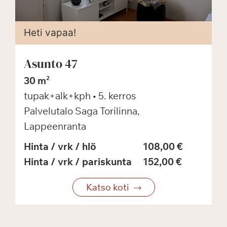
Heti vapaa!
Asunto 47
30 m²
tupak+alk+kph
• 5. kerros
Palvelutalo Saga Torilinna,
Lappeenranta
Hinta / vrk / hlö
108,00 €
Hinta / vrk / pariskunta
152,00 €
Katso koti