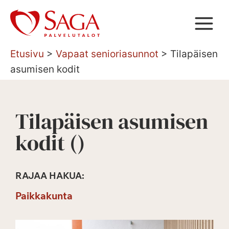
Siirry
sisältöön
Etusivu
>
Vapaat senioriasunnot
>
Tilapäisen
asumisen kodit
Tilapäisen asumisen
kodit (
)
RAJAA HAKUA:
Paikkakunta