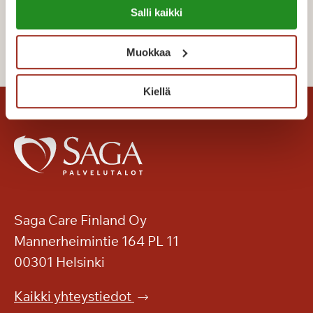
yhteistiloja.
Salli kaikki
https://sagacare.fi/evasteet/
Tilapäisasumiselle ei ole aikarajoitteita – asua voi
Muokkaa
joustavasti vaikkapa viikon tai useamman
kuukauden ajan omien tarpeiden mukaan.
Kiellä
Vuorokausihinta vaihtelee talokohtaisesti.
Varaa tilapäiskoti
Saga Care Finland Oy
Mannerheimintie 164 PL 11
00301 Helsinki
Kaikki yhteystiedot