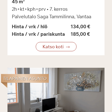
45 m²
2h+kt+kph+prv
• 7. kerros
Palvelutalo Saga Tammilinna, Vantaa
Hinta / vrk / hlö
134,00 €
Hinta / vrk / pariskunta
185,00 €
Katso koti
TILAPÄINEN ASUNTO