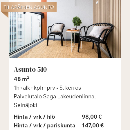
TILAPÄINEN ASUNTO
Asunto 510
48 m²
1h+alk+kph+prv
• 5. kerros
Palvelutalo Saga Lakeudenlinna,
Seinäjoki
Hinta / vrk / hlö
98,00 €
Hinta / vrk / pariskunta
147,00 €