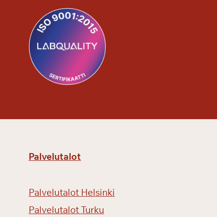
k
i
r
j
e
e
n
?
Palvelutalot
Palvelutalot Helsinki
Palvelutalot Turku