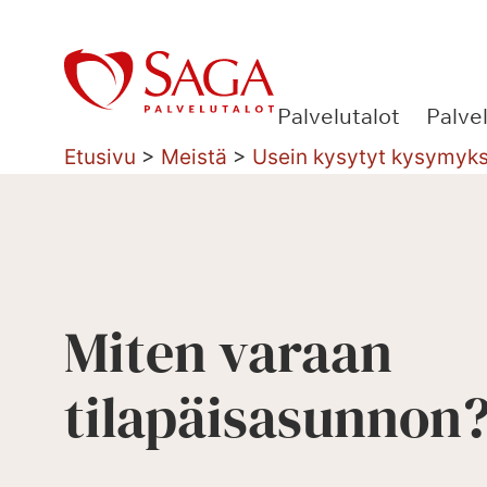
Siirry
sisältöön
Palvelutalot
Palve
Etusivu
>
Meistä
>
Usein kysytyt kysymyk
Miten varaan
tilapäisasunnon