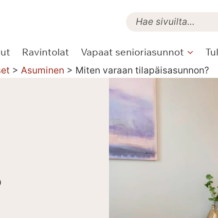
lut
Ravintolat
Vapaat senioriasunnot
Tu
set
>
Asuminen
>
Miten varaan tilapäisasunnon?
?