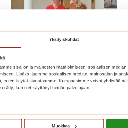
Yksityiskohdat
itä
Millainen sopimus solmitaan
mme sisällön ja mainosten räätälöimiseen, sosiaalisen median
palvelutaloon muuttaessa?
iseen. Lisäksi jaamme sosiaalisen median, mainosalan ja analy
, miten käytät sivustoamme. Kumppanimme voivat yhdistää näitä t
Kun asukas muuttaa Saga-palvelutaloon,
n kerätty, kun olet käyttänyt heidän palvelujaan.
solmitaan asumiseen ja palveluihin liittyvät
kirjalliset sopimukset.
/
M
Lue lisää
i
Muokkaa