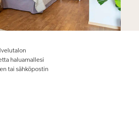
lvelutalon
etta haluamallesi
en tai sähköpostin