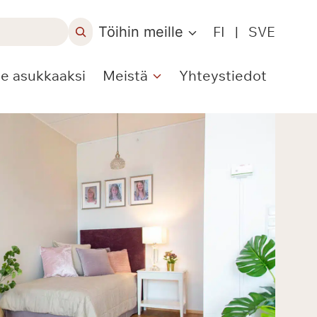
Töihin meille
FI
|
SVE
le asukkaaksi
Meistä
Yhteystiedot