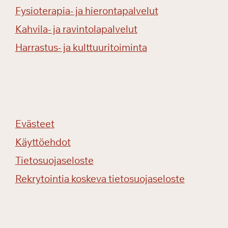
m
Fysioterapia- ja hierontapalvelut
u
Kahvila- ja ravintolapalvelut
u
t
Harrastus- ja kulttuuritoiminta
t
a
e
s
s
a
Evästeet
?
Käyttöehdot
Tietosuojaseloste
Rekrytointia koskeva tietosuojaseloste