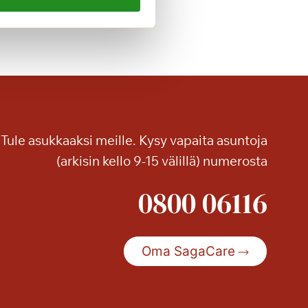
n
k
o
S
a
g
a
-
Tule asukkaaksi meille. Kysy vapaita asuntoja
p
a
(arkisin kello 9-15 välillä) numerosta
l
0800 06116
v
e
l
u
Oma SagaCare
t
a
l