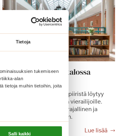
Tietoja
Onko Saga-palvelutalossa
 ominaisuuksien tukemiseen
autopaikkoja?
tiikka-alan
ietoja muihin tietoihin, joita
Saga-palvelutalojen pihapiiristä löytyy
autopaikkoja asukkaille ja vierailijoille.
Autopaikkojen määrä on rajallinen ja
vaihtelee palvelutaloittain.
O
Lue lisää
Salli kaikki