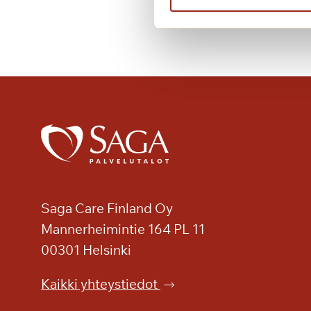
e
n
v
o
i
n
t
i
l
a
t
a
Saga Care Finland Oy
u
Mannerheimintie 164 PL 11
u
00301 Helsinki
t
i
Kaikki yhteystiedot
s