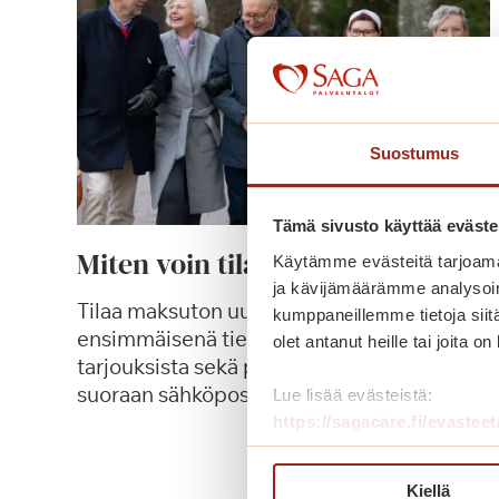
Suostumus
Tämä sivusto käyttää eväste
Miten voin tilata uutiskirjeen?
Käytämme evästeitä tarjoama
ja kävijämäärämme analysoim
Tilaa maksuton uutiskirje ja saat
kumppaneillemme tietoja siitä
ensimmäisenä tiedon tapahtumista,
olet antanut heille tai joita o
tarjouksista sekä palvelutalojen uutisista –
suoraan sähköpostiisi tai postilaatikkoosi.
Lue lisää evästeistä:
https://sagacare.fi/evasteet
M
Lue lisää
i
Kiellä
t