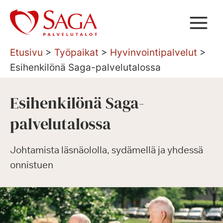
Siirry
sisältöön
Etusivu
>
Työpaikat
>
Hyvinvointipalvelut
>
Esihenkilönä Saga-palvelutalossa
Esihenkilönä Saga-
palvelutalossa
Johtamista läsnäololla, sydämellä ja yhdessä
onnistuen