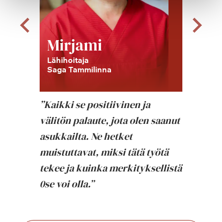
Mirjami
Ka
Lähihoitaja
Kesä
Saga Tammilinna
Saga
n
”Kaikki se positiivinen ja
”On h
välitön palaute, jota olen saanut
kuunn
a
asukkailta. Ne hetket
jäävä
en
muistuttavat, miksi tätä työtä
äksi
tekee ja kuinka merkityksellistä
0se voi olla.”