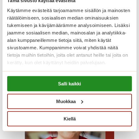
Tämä sivusto käyttää evästeitä
kasvaa esihenkilönä.
Käytämme evästeitä tarjoamamme sisällön ja mainosten
räätälöimiseen, sosiaalisen median ominaisuuksien
tukemiseen ja kävijämäärämme analysoimiseen. Lisäksi
Tutustu Emman tarinaan
jaamme sosiaalisen median, mainosalan ja analytiikka-
alan kumppaneillemme tietoja siitä, miten käytät
sivustoamme. Kumppanimme voivat yhdistää näitä
tietoja muihin tietoihin, joita olet antanut heille tai joita on
Sagan ystäväkirja
kerätty, kun olet käyttänyt heidän palvelujaan.
Lue lisää evästeistä:
Salli kaikki
https://sagacare.fi/evasteet/
Muokkaa
Kiellä