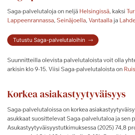
Saga-palvelutaloja on neljä
Helsingissä
, kaksi
Tu
Lappeenrannassa
,
Seinäjoella
,
Vantaalla
ja
Lahd
Tutustu Saga-palvelutaloihin
Suunnitteilla olevista palvelutaloista voit olla y
arkisin klo 9-15. Viisi Saga-palvelutaloista on
Ruis
Korkea asiakastyytyväisyys
Saga-palvelutaloissa on korkea asiakastyytyväisy
asukkaat suosittelevat Saga-palvelutaloa ja sen p
Asukastyytyväisyystutkimuksessa (2025) 74,8 pro