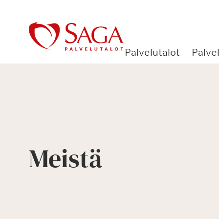
Siirry
sisältöön
Palvelutalot
Palve
Meistä