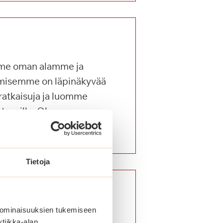
me oman alamme ja
misemme on läpinäkyvää
ratkaisuja ja luomme
e tasoilla. Olemme
iiviisti yhdessä.
Tietoja
 ominaisuuksien tukemiseen
somme rohkeasti
tiikka-alan