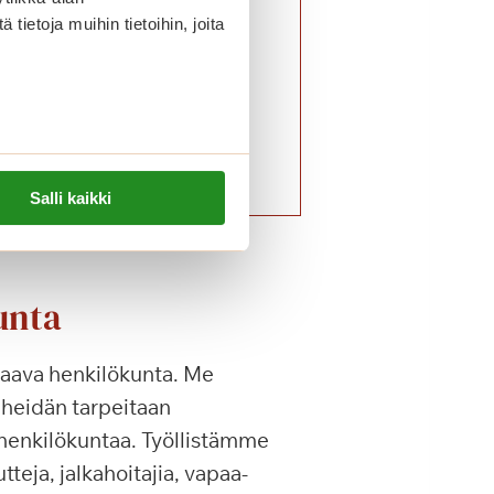
nen ohjaa
ietoja muihin tietoihin, joita
saaminen on
itä. Olemme jokainen
siltamme. Kokeilemme
ä parhaat tavat toimia.
Salli kaikki
unta
saava henkilökunta. Me
 heidän tarpeitaan
 henkilökuntaa. Työllistämme
tteja, jalkahoitajia, vapaa-