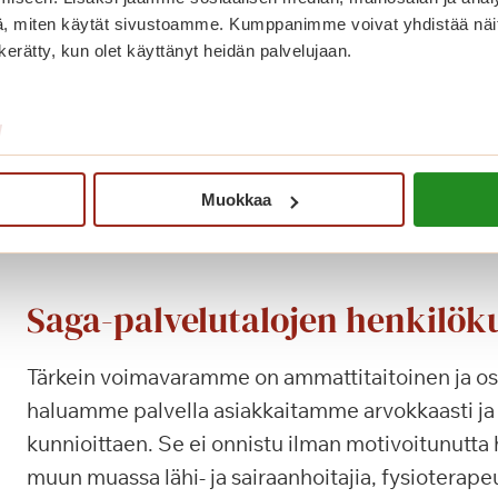
eteenpäin. Säännöllinen mittaami
, miten käytät sivustoamme. Kumppanimme voivat yhdistää näitä t
n kerätty, kun olet käyttänyt heidän palvelujaan.
kehittymistämme. Keräämämme o
voimavaramme, josta olemme ylpe
erilaisia ja opimme jatkuvasti toi
/
uteliaina uutta ja löydämme yhdess
Muokkaa
Saga-palvelutalojen henkilök
Tärkein voimavaramme on ammattitaitoinen ja o
haluamme palvella asiakkaitamme arvokkaasti ja
kunnioittaen. Se ei onnistu ilman motivoitunutta
muun muassa lähi- ja sairaanhoitajia, fysioterapeu