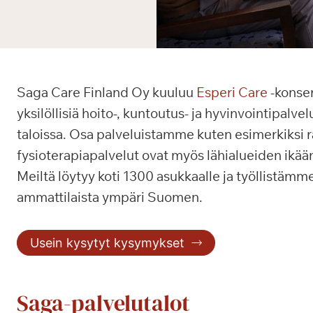
Saga Care Finland Oy kuuluu
Esperi Care
-konser
yksilöllisiä hoito-, kuntoutus- ja hyvinvointipalv
taloissa. Osa palveluistamme kuten esimerkiksi rav
fysioterapiapalvelut ovat myös lähialueiden ikää
Meiltä löytyy koti 1300 asukkaalle ja työllistäm
ammattilaista ympäri Suomen.
Usein kysytyt kysymykset
Saga-palvelutalot