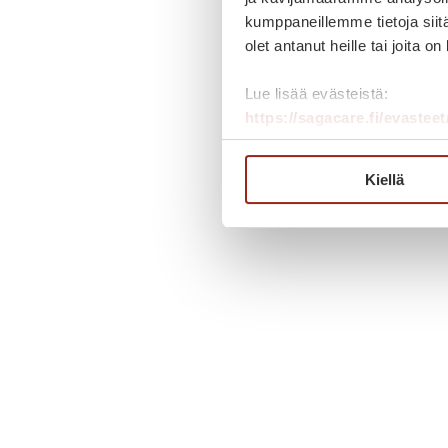
kumppaneillemme tietoja siitä
olet antanut heille tai joita o
Lue lisää evästeistä:
https://sagacare.fi/evasteet
Kiellä