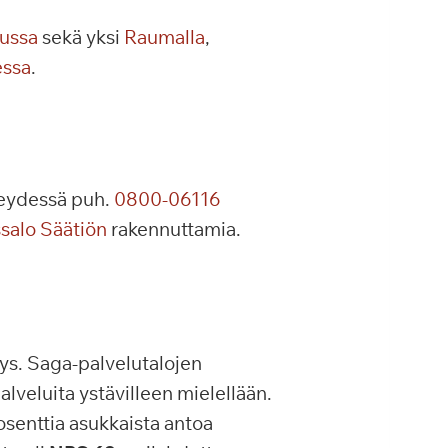
russa
sekä yksi
Raumalla
,
essa
.
hteydessä puh.
0800-06116
salo Säätiön
rakennuttamia.
ys. Saga-palvelutalojen
alveluita ystävilleen mielellään.
senttia asukkaista antoa