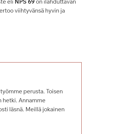
ste eli
NPS 69
on ilahduttavan
ertoo viihtyvänsä hyvin ja
t työmme perusta. Toisen
on hetki. Annamme
sti läsnä. Meillä jokainen