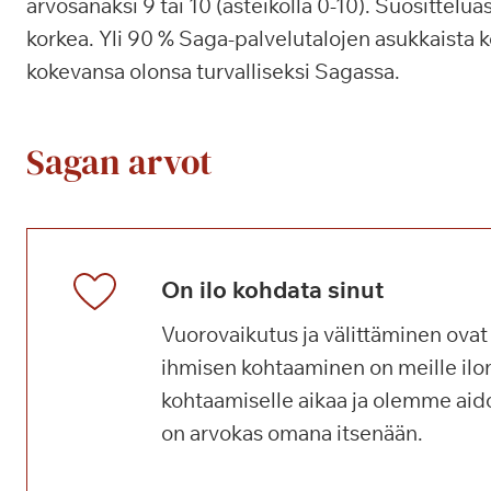
arvosanaksi 9 tai 10 (asteikolla 0-10). Suosittelua
korkea. Yli 90 % Saga-palvelutalojen asukkaista k
kokevansa olonsa turvalliseksi Sagassa.
Sagan arvot
On ilo kohdata sinut
Vuorovaikutus ja välittäminen ova
ihmisen kohtaaminen on meille il
kohtaamiselle aikaa ja olemme aido
on arvokas omana itsenään.