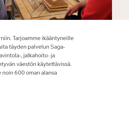
niin. Tarjoamme ikääntyneille
eluita täyden palvelun Saga-
intola-, jalkahoito- ja
ntyvän väestön käytettävissä.
me noin 600 oman alansa