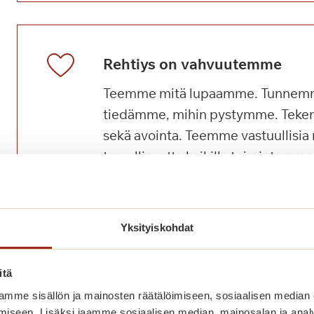
Rehtiys on vahvuutemme
Teemme mitä lupaamme. Tunnem
tiedämme, mihin pystymme. Teke
sekä avointa. Teemme vastuullisia 
turvallisuutta kaikilla toimintamm
toisiamme varten ja teemme työtä t
Yksityiskohdat
itä
Meissä on rohkeus uudistaa
mme sisällön ja mainosten räätälöimiseen, sosiaalisen median
Johdamme tavoitteellisesti ja kat
iseen. Lisäksi jaamme sosiaalisen median, mainosalan ja analy