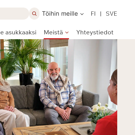
Töihin meille
FI
|
SVE
le asukkaaksi
Meistä
Yhteystiedot