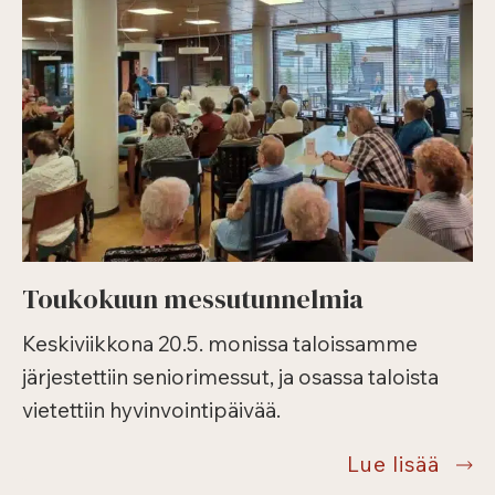
klo
13
–
myö
kesäl
Toukokuun messutunnelmia
Keskiviikkona 20.5. monissa taloissamme
järjestettiin seniorimessut, ja osassa taloista
vietettiin hyvinvointipäivää.
Touk
Lue lisää