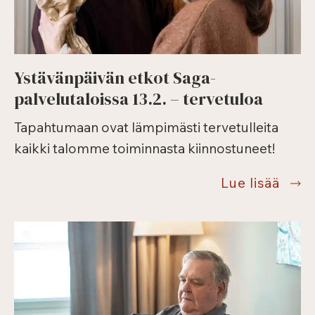
Ystävänpäivän etkot Saga-
palvelutaloissa 13.2. – tervetuloa
Tapahtumaan ovat lämpimästi tervetulleita
kaikki talomme toiminnasta kiinnostuneet!
Ystä
Lue lisää
etko
Saga
palve
13.2.
–
terve