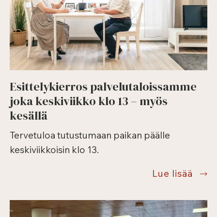
Esittelykierros palvelutaloissamme
joka keskiviikko klo 13 – myös
kesällä
Tervetuloa tutustumaan paikan päälle
keskiviikkoisin klo 13.
Esitt
Lue lisää
palv
joka
keski