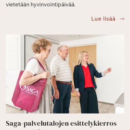
vietetään hyvinvointipäivää.
Mess
Lue lisää
ja
hyvin
20.5.
–
terve
muka
Saga-palvelutalojen esittelykierros