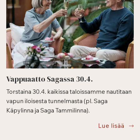
Vappuaatto Sagassa 30.4.
Torstaina 30.4. kaikissa taloissamme nautitaan
vapun iloisesta tunnelmasta (pl. Saga
Käpylinna ja Saga Tammilinna).
Vapp
Lue lisää
Saga