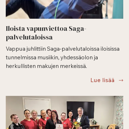
Iloista vapunviettoa Saga-
palvelutaloissa
Vappua juhlittiin Saga-palvelutaloissa iloisissa
tunnelmissa musiikin, yhdessäolon ja
herkullisten makujen merkeissä.
Ilois
Lue lisää
vapu
Saga
palve