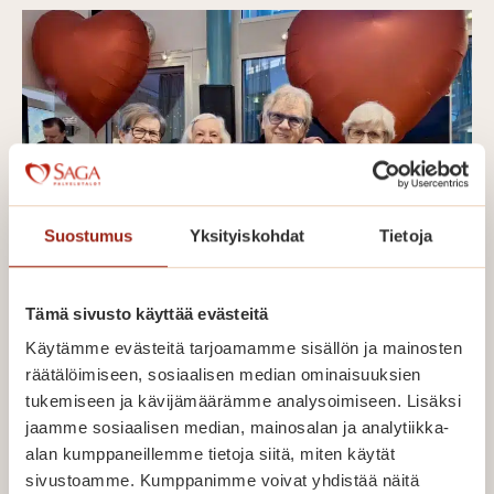
30.4.
Suostumus
Yksityiskohdat
Tietoja
Tämä sivusto käyttää evästeitä
Ystävänpäivän etkot ilahduttivat
Käytämme evästeitä tarjoamamme sisällön ja mainosten
Saga-palvelutaloissa
räätälöimiseen, sosiaalisen median ominaisuuksien
tukemiseen ja kävijämäärämme analysoimiseen. Lisäksi
Perjantaina 13. helmikuuta palvelutalomme
jaamme sosiaalisen median, mainosalan ja analytiikka-
täyttyivät iloisesta ja lämpimästä tunnelmasta,
alan kumppaneillemme tietoja siitä, miten käytät
sivustoamme. Kumppanimme voivat yhdistää näitä
kun vietimme ystävänpäivän etkoja kaikissa