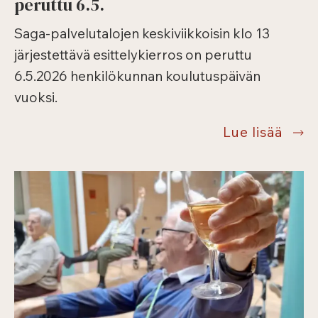
peruttu 6.5.
Saga-palvelutalojen keskiviikkoisin klo 13
järjestettävä esittelykierros on peruttu
6.5.2026 henkilökunnan koulutuspäivän
vuoksi.
Saga
Lue lisää
palve
esitt
peru
6.5.