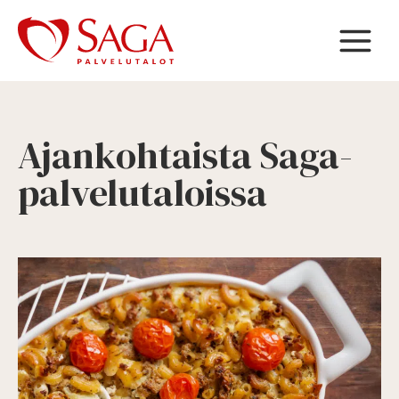
Siirry
sisältöön
Ajankohtaista Saga-
palvelutaloissa