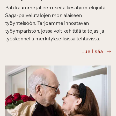
Palkkaamme jälleen useita kesätyöntekijöitä
Saga-palvelutalojen monialaiseen
työyhteisöön. Tarjoamme innostavan
työympäristön, jossa voit kehittää taitojasi ja
työskennellä merkityksellisissä tehtävissä.
Kesät
Lue lisää
2026
on
alkan