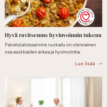
Hyvä ravitsemus hyvinvoinnin tukena
Palvelutaloissamme ruokailu on olennainen
osa asukkaiden arkea ja hyvinvointia.
Hyvä
Lue lisää
ravi
hyvin
tuke