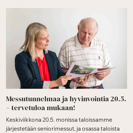
mess
Messutunnelmaa ja hyvinvointia 20.5.
– tervetuloa mukaan!
Keskiviikkona 20.5. monissa taloissamme
järjestetään seniorimessut, ja osassa taloista