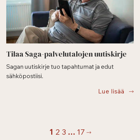
Tilaa Saga-palvelutalojen uutiskirje
Sagan uutiskirje tuo tapahtumat ja edut
sähköpostiisi.
Tilaa
Lue lisää
Saga
palve
Sivunavigointi
uutis
Seuraava
1
2
3
…
17