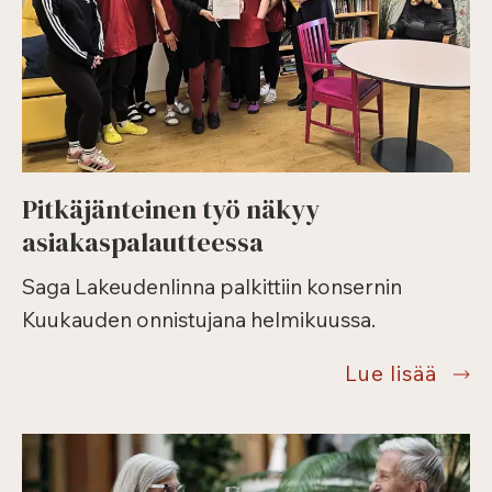
Pitkäjänteinen työ näkyy
asiakaspalautteessa
Saga Lakeudenlinna palkittiin konsernin
Kuukauden onnistujana helmikuussa.
Pitkä
Lue lisää
työ
näky
asiak