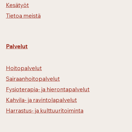
Kesätyöt
Tietoa meistä
Palvelut
Hoitopalvelut
Sairaanhoitopalvelut
Fysioterapia- ja hierontapalvelut
Kahvila- ja ravintolapalvelut
Harrastus- ja kulttuuritoiminta