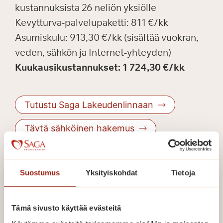
kustannuksista 26 neliön yksiölle
Kevytturva-palvelupaketti: 811 €/kk
Asumiskulu: 913,30 €/kk (sisältää vuokran,
veden, sähkön ja Internet-yhteyden)
Kuukausikustannukset: 1 724,30 €/kk
Tutustu Saga Lakeudenlinnaan
Täytä sähköinen hakemus
Saga Kaskenniitty, Turku
: esimerkki
Suostumus
Yksityiskohdat
Tietoja
kustannuksista 41,5 neliön kaksiolle
Kevytturva-palvelupaketti: 872 €/kk
Tämä sivusto käyttää evästeitä
Asumiskulu: 883,00 €/kk (vuokran ja