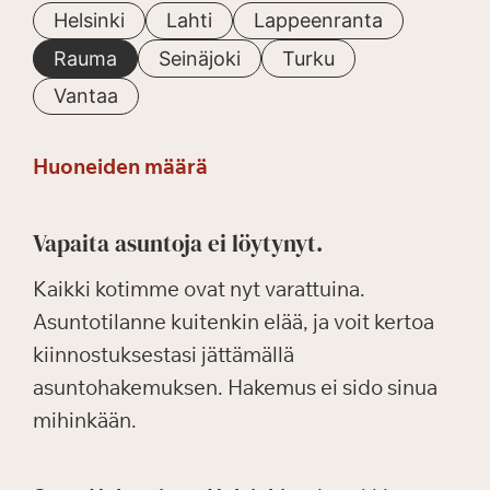
Helsinki
Lahti
Lappeenranta
Rauma
Seinäjoki
Turku
Vantaa
Huoneiden määrä
Vapaita asuntoja ei löytynyt.
Kaikki kotimme ovat nyt varattuina.
Asuntotilanne kuitenkin elää, ja voit kertoa
kiinnostuksestasi jättämällä
asuntohakemuksen. Hakemus ei sido sinua
mihinkään.