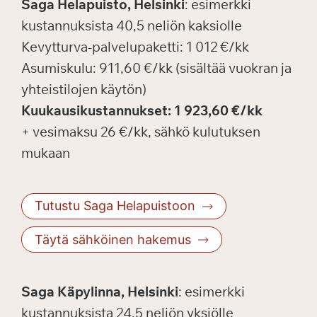
Saga Helapuisto, Helsinki
: esimerkki
kustannuksista 40,5 neliön kaksiolle
Kevytturva-palvelupaketti: 1 012 €/kk
Asumiskulu: 911,60 €/kk (sisältää vuokran ja
yhteistilojen käytön)
Kuukausikustannukset: 1 923,60 €/kk
+ vesimaksu 26 €/kk, sähkö kulutuksen
mukaan
Tutustu Saga Helapuistoon
Täytä sähköinen hakemus
Saga Käpylinna, Helsinki
: esimerkki
kustannuksista 24,5 neliön yksiölle