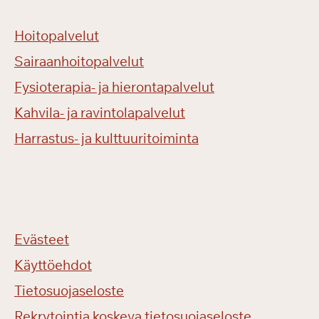
Hoitopalvelut
Sairaanhoitopalvelut
Fysioterapia- ja hierontapalvelut
Kahvila- ja ravintolapalvelut
Harrastus- ja kulttuuritoiminta
Evästeet
Käyttöehdot
Tietosuojaseloste
Rekrytointia koskeva tietosuojaseloste