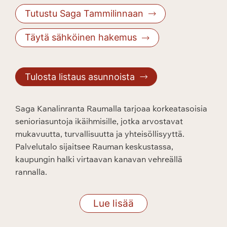
Tutustu Saga Tammilinnaan
Täytä sähköinen hakemus
Tulosta listaus asunnoista
Saga Kanalinranta Raumalla tarjoaa korkeatasois
Saga Kanalinranta Raumalla tarjoaa korkeatasoisia
senioriasuntoja ikäihmisille, jotka arvostavat
mukavuutta, turvallisuutta ja yhteisöllisyyttä.
Palvelutalo sijaitsee Rauman keskustassa,
kaupungin halki virtaavan kanavan vehreällä
rannalla.
Asu omassa kodissasi ja nauti kattavista
Lue lisää
palveluista