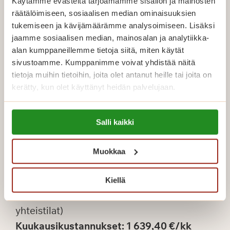
yhteistilat)
Käytämme evästeitä tarjoamamme sisällön ja mainosten
räätälöimiseen, sosiaalisen median ominaisuuksien
Kuukausikustannukset: 1 755,00 €/kk
tukemiseen ja kävijämäärämme analysoimiseen. Lisäksi
+ vesimaksu 26 €/kk, sähkö kulutuksen
jaamme sosiaalisen median, mainosalan ja analytiikka-
mukaan
alan kumppaneillemme tietoja siitä, miten käytät
sivustoamme. Kumppanimme voivat yhdistää näitä
tietoja muihin tietoihin, joita olet antanut heille tai joita on
Tutustu Saga Kaskenniittyyn
kerätty, kun olet käyttänyt heidän palvelujaan.
Täytä sähköinen hakemus
Lue lisää evästeistä:
Salli kaikki
https://sagacare.fi/evasteet/
Saga Kaskenpuisto, Turku
: esimerkki
Muokkaa
kustannuksista 34 neliön kaksiolle
Kevytturva-palvelupaketti: 872 €/kk
Kiellä
Asumiskulu: 767,40 €/kk (vuokran ja
yhteistilat)
Kuukausikustannukset: 1 639,40 €/kk