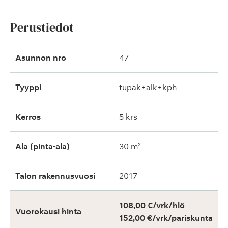
Perustiedot
Asunnon nro
47
Tyyppi
tupak+alk+kph
Kerros
5 krs
Ala (pinta-ala)
30 m²
Talon rakennusvuosi
2017
108,00 €/vrk/hlö
Vuorokausi hinta
152,00 €/vrk/pariskunta