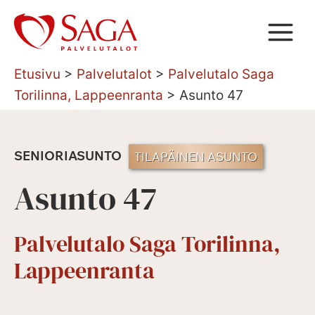
Siirry
sisältöön
Etusivu
>
Palvelutalot
>
Palvelutalo Saga
Torilinna, Lappeenranta
>
Asunto 47
SENIORIASUNTO
TILAPÄINEN ASUNTO
Asunto 47
Palvelutalo Saga Torilinna,
Lappeenranta