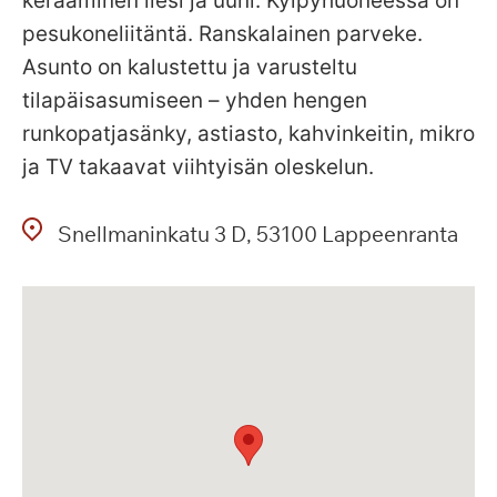
keraaminen liesi ja uuni. Kylpyhuoneessa on
pesukoneliitäntä. Ranskalainen parveke.
Asunto on kalustettu ja varusteltu
tilapäisasumiseen – yhden hengen
runkopatjasänky, astiasto, kahvinkeitin, mikro
ja TV takaavat viihtyisän oleskelun.
Snellmaninkatu
3 D
53100
Lappeenranta