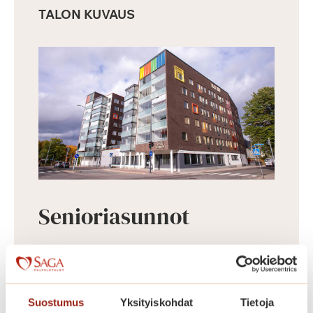
TALON KUVAUS
Senioriasunnot
Täyden palvelun Saga-palvelutalo
avasi ovensa syksyllä 2017
Lappeenrannan ydinkeskustassa. Saga
Suostumus
Yksityiskohdat
Tietoja