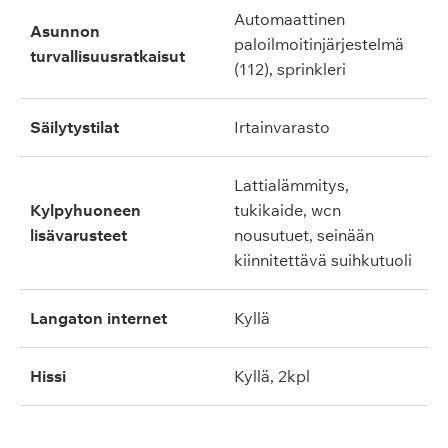
automaattinen
asunnon
paloilmoitinjärjestelmä
turvallisuusratkaisut
(112), sprinkleri
säilytystilat
irtainvarasto
lattialämmitys,
kylpyhuoneen
tukikaide, wcn
lisävarusteet
nousutuet, seinään
kiinnitettävä suihkutuoli
langaton internet
kyllä
hissi
kyllä, 2kpl