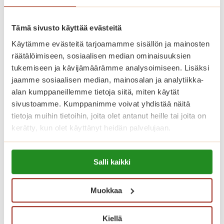
Torilinna sijaitsee näköalapaikalla aivan
kauppatorin vieressä. Moderni
Tämä sivusto käyttää evästeitä
palvelutalokokonaisuus tarjoaa
Käytämme evästeitä tarjoamamme sisällön ja mainosten
huipputason asumista, ensiluokkaisia
räätälöimiseen, sosiaalisen median ominaisuuksien
palveluita sekä aktiivista harrastus- ja
tukemiseen ja kävijämäärämme analysoimiseen. Lisäksi
kulttuuritoimintaa ikäihmisille
jaamme sosiaalisen median, mainosalan ja analytiikka-
kauniissa ympäristössä.
alan kumppaneillemme tietoja siitä, miten käytät
sivustoamme. Kumppanimme voivat yhdistää näitä
tietoja muihin tietoihin, joita olet antanut heille tai joita on
Saga Torilinnassa on yhteensä 69
kerätty, kun olet käyttänyt heidän palvelujaan.
vuokrattavaa seniorikotia, yksiöitä ja
kaksioita. Jokaisella asukkaalla on oma
Lue lisää evästeistä:
Salli kaikki
https://sagacare.fi/evasteet/
avara, esteetön ja kaunis asunto. Hyvin
varustellut senioriasunnot on
Muokkaa
toteutettu Saga-palvelutalojen
korkeiden laatukriteerien mukaisesti.
Kiellä