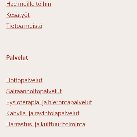
Hae meille töihin
Kesätyöt
Tietoa meistä
Palvelut
Hoitopalvelut
Sairaanhoitopalvelut
Fysioterapia- ja hierontapalvelut
Kahvila- ja ravintolapalvelut
Harrastus- ja kulttuuritoiminta