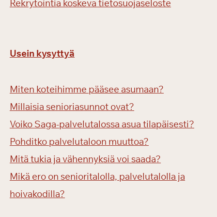
Rekrytointia koskeva tietosuojaseloste
Usein kysyttyä
Miten koteihimme pääsee asumaan?
Millaisia senioriasunnot ovat?
Voiko Saga-palvelutalossa asua tilapäisesti?
Pohditko palvelutaloon muuttoa?
Mitä tukia ja vähennyksiä voi saada?
Mikä ero on senioritalolla, palvelutalolla ja
hoivakodilla?