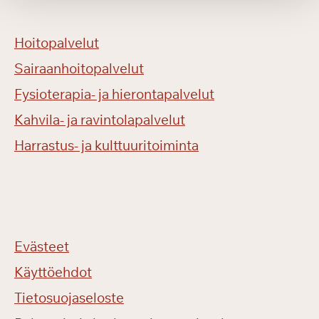
Hoitopalvelut
Sairaanhoitopalvelut
Fysioterapia- ja hierontapalvelut
Kahvila- ja ravintolapalvelut
Harrastus- ja kulttuuritoiminta
Evästeet
Käyttöehdot
Tietosuojaseloste