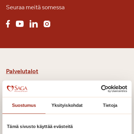
Seuraa meitä somessa
Palvelutalot
Palvelutalot Helsinki
Palvelutalot Turku
Suostumus
Yksityiskohdat
Tietoja
Palvelutalot Lahti
Palvelutalot Lappeenranta
Tämä sivusto käyttää evästeitä