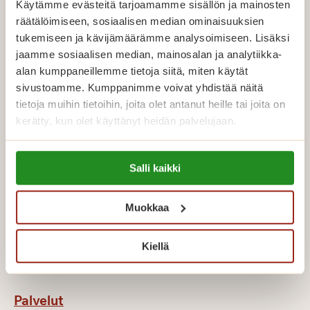
Palvelutalot Rauma
Käytämme evästeitä tarjoamamme sisällön ja mainosten
räätälöimiseen, sosiaalisen median ominaisuuksien
Palvelutalot Seinäjoki
tukemiseen ja kävijämäärämme analysoimiseen. Lisäksi
Palvelutalot Vantaa
jaamme sosiaalisen median, mainosalan ja analytiikka-
alan kumppaneillemme tietoja siitä, miten käytät
sivustoamme. Kumppanimme voivat yhdistää näitä
tietoja muihin tietoihin, joita olet antanut heille tai joita on
kerätty, kun olet käyttänyt heidän palvelujaan.
Avoimet työpaikat
Lue lisää evästeistä:
Salli kaikki
https://sagacare.fi/evasteet/
Hae meille töihin
Kesätyöt
Muokkaa
Tietoa meistä
Kiellä
Palvelut