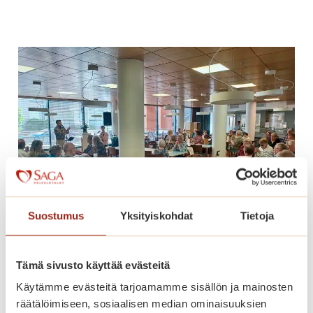
l
i
s
i
k
o
u
u
s
i
k
o
Suostumus
Yksityiskohdat
Tietoja
t
i
Tango hurmasi yleisön
s
Tämä sivusto käyttää evästeitä
i
Käytämme evästeitä tarjoamamme sisällön ja mainosten
p
T
Lue lisää
räätälöimiseen, sosiaalisen median ominaisuuksien
a