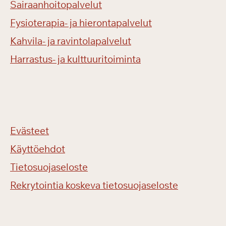
Sairaanhoitopalvelut
Fysioterapia- ja hierontapalvelut
Kahvila- ja ravintolapalvelut
Harrastus- ja kulttuuritoiminta
Evästeet
Käyttöehdot
Tietosuojaseloste
Rekrytointia koskeva tietosuojaseloste