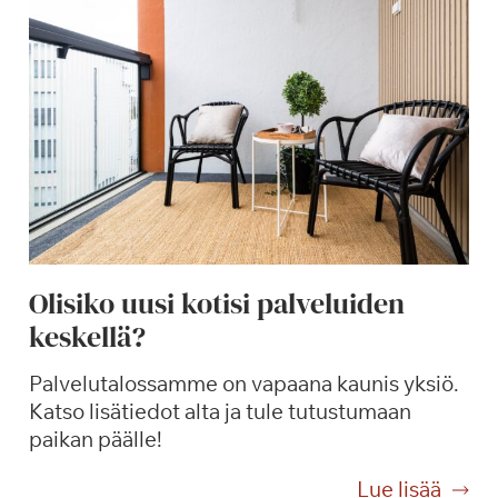
k
a
h
v
i
a
,
k
i
i
Olisiko uusi kotisi palveluiden
t
keskellä?
o
s
Palvelutalossamme on vapaana kaunis yksiö.
!
Katso lisätiedot alta ja tule tutustumaan
paikan päälle!
O
Lue lisää