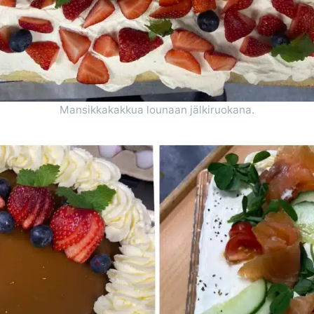
Mansikkakakkua lounaan jälkiruokana.