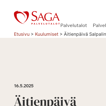
Siirry
sisältöön
Palvelutalot
Palve
Etusivu
>
Kuulumiset
>
Äitienpäivä Salpali
16.5.2025
Äitienpäivä