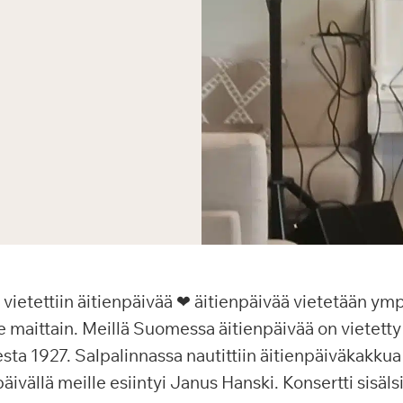
vietettiin äitienpäivää ❤ äitienpäivää vietetään ym
e maittain. Meillä Suomessa äitienpäivää on vietett
ta 1927. Salpalinnassa nautittiin äitienpäiväkakkua
päivällä meille esiintyi Janus Hanski. Konsertti sisälsi