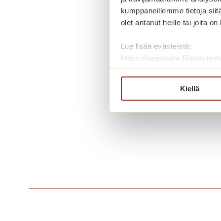
kumppaneillemme tietoja siitä
olet antanut heille tai joita o
Keittiö sa
Lue lisää evästeistä:
https://sagacare.fi/evasteet
Kiellä
Jaa kuuluminen s