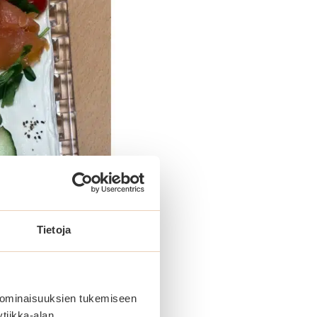
Tietoja
 ominaisuuksien tukemiseen
tiikka-alan