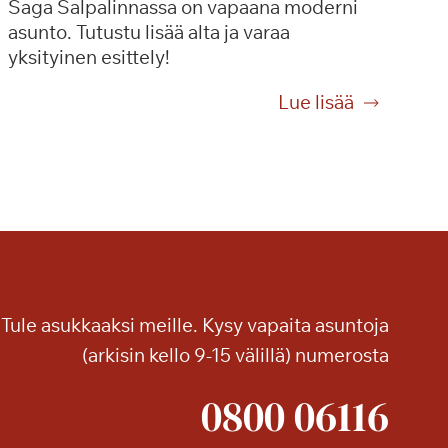
Saga Salpalinnassa on vapaana moderni
asunto. Tutustu lisää alta ja varaa
yksityinen esittely!
O
Lue lisää
l
i
s
i
k
o
t
ä
Tule asukkaaksi meille. Kysy vapaita asuntoja
s
s
(arkisin kello 9-15 välillä) numerosta
ä
0800 06116
t
u