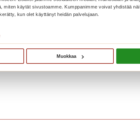
, miten käytät sivustoamme. Kumppanimme voivat yhdistää näitä t
n kerätty, kun olet käyttänyt heidän palvelujaan.
i kunnian valmistaa asukkaiden tilauksesta täytekakkuja ja voil
/
Muokkaa
omessa