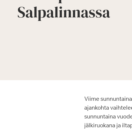
Salpalinnassa
Viime sunnuntaina 
ajankohta vaihtele
sunnuntaina vuodes
jälkiruokana ja ilta