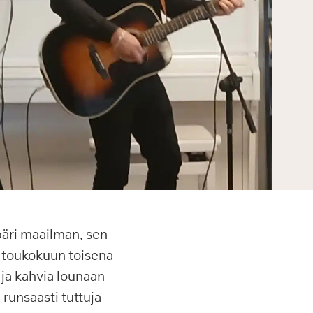
päri maailman, sen
y toukokuun toisena
 ja kahvia lounaan
 runsaasti tuttuja