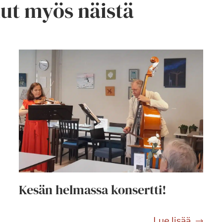
nut myös näistä
Kesän helmassa konsertti!
K
Lue lisää