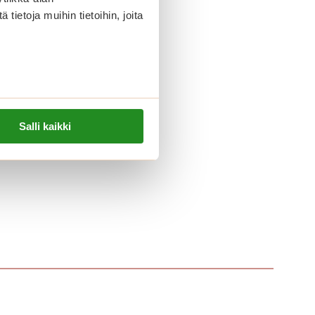
ietoja muihin tietoihin, joita
eipäkakkuja
Salli kaikki