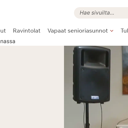
lut
Ravintolat
Vapaat senioriasunnot
Tu
nnassa