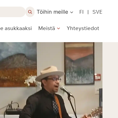
Töihin meille
FI
|
SVE
le asukkaaksi
Meistä
Yhteystiedot