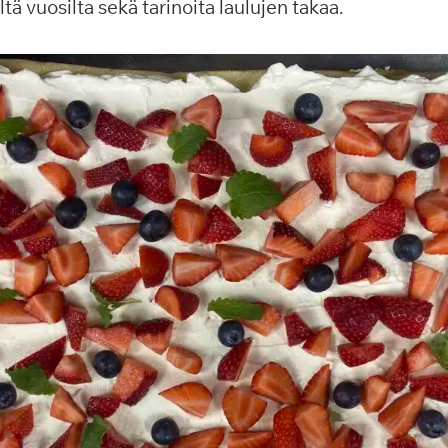
ä vuosilta sekä tarinoita laulujen takaa.