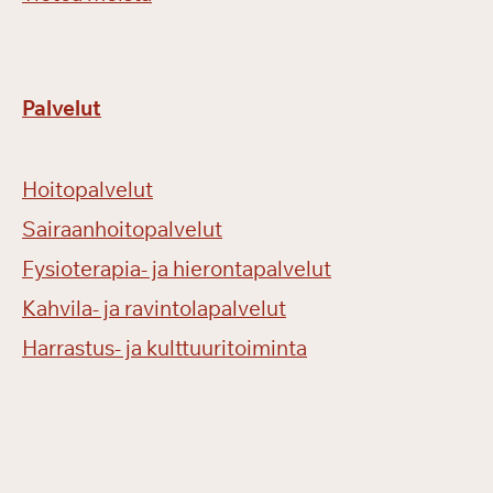
Palvelut
Hoitopalvelut
Sairaanhoitopalvelut
Fysioterapia- ja hierontapalvelut
Kahvila- ja ravintolapalvelut
Harrastus- ja kulttuuritoiminta