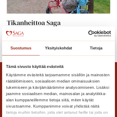
g
a
K
Tikanheittoa Saga
a
Kanalinrannassa
n
a
l
T
Lue lisää
i
Suostumus
Yksityiskohdat
Tietoja
i
n
k
r
a
Tämä sivusto käyttää evästeitä
a
n
n
Käytämme evästeitä tarjoamamme sisällön ja mainosten
h
n
räätälöimiseen, sosiaalisen median ominaisuuksien
e
a
tukemiseen ja kävijämäärämme analysoimiseen. Lisäksi
i
jaamme sosiaalisen median, mainosalan ja analytiikka-
s
t
alan kumppaneillemme tietoja siitä, miten käytät
s
t
sivustoamme. Kumppanimme voivat yhdistää näitä
a
o
Saga Care Finland Oy
tietoja muihin tietoihin, joita olet antanut heille tai joita on