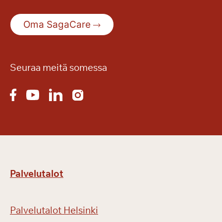
s
a
Oma SagaCare
Seuraa meitä somessa
Palvelutalot
Palvelutalot Helsinki