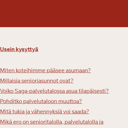
n
a
n
S
e
n
i
Usein kysyttyä
o
r
i
Miten koteihimme pääsee asumaan?
m
Millaisia senioriasunnot ovat?
e
s
Voiko Saga-palvelutalossa asua tilapäisesti?
s
Pohditko palvelutaloon muuttoa?
u
i
Mitä tukia ja vähennyksiä voi saada?
l
Mikä ero on senioritalolla, palvelutalolla ja
l