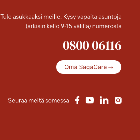
n
e
Tule asukkaaksi meille. Kysy vapaita asuntoja
l
(arkisin kello 9-15 välillä) numerosta
m
a
0800 06116
a
S
a
g
Oma SagaCare
a
T
a
m
Seuraa meitä somessa
m
i
l
i
n