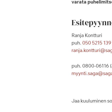
varata puhelimits
Esitepyynnöt
Ranja Kontturi
puh.
050 5215 139
ranja.kontturi@sag
puh. 0800-06116 (a
myynti.saga@saga
Jaa kuuluminen s