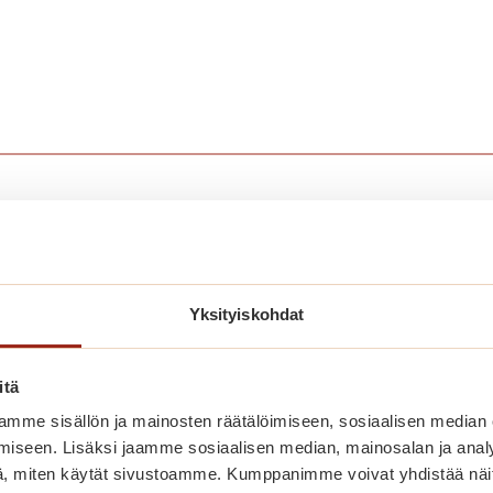
nut myös näistä
Yksityiskohdat
itä
mme sisällön ja mainosten räätälöimiseen, sosiaalisen median
iseen. Lisäksi jaamme sosiaalisen median, mainosalan ja analy
, miten käytät sivustoamme. Kumppanimme voivat yhdistää näitä t