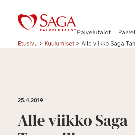
Siirry
sisältöön
Palvelutalot
Palve
Etusivu
>
Kuulumiset
>
Alle viikko Saga T
25.4.2019
Alle viikko Saga