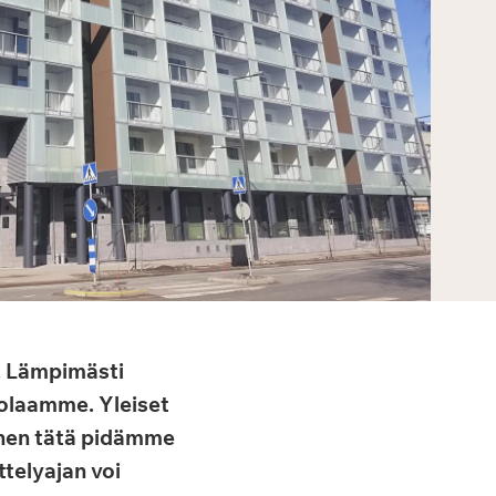
. Lämpimästi
olaamme. Yleiset
Ennen tätä pidämme
ttelyajan voi