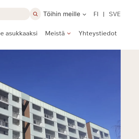
Töihin meille
FI
|
SVE
le asukkaaksi
Meistä
Yhteystiedot