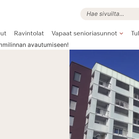
lut
Ravintolat
Vapaat senioriasunnot
Tu
ammilinnan avautumiseen!