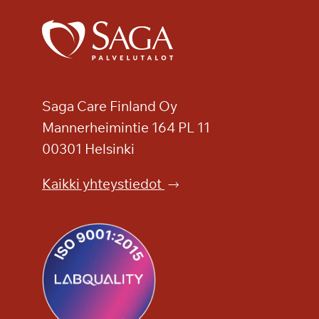
n
a
v
a
u
s
Saga Care Finland Oy
S
Mannerheimintie 164 PL 11
a
g
00301 Helsinki
a
Kaikki yhteystiedot
T
a
m
m
i
l
i
n