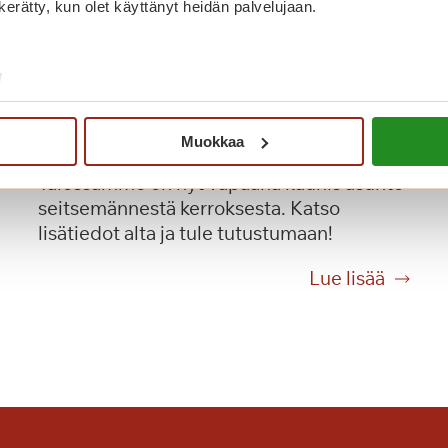
n kerätty, kun olet käyttänyt heidän palvelujaan.
/
Olisiko tässä uusi kotisi?
Muokkaa
Talossamme on nyt vapaana kaunis asunto
seitsemännestä kerroksesta. Katso
lisätiedot alta ja tule tutustumaan!
O
Lue lisää
l
i
s
i
k
o