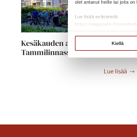
olet antanut heille tai joita o
Lue lisää evästeistä:
https://sagacare.fi/evasteet
Kesäkauden avaus Saga
Kiellä
Tammilinnassa
K
Lue lisää
e
s
ä
k
a
u
d
e