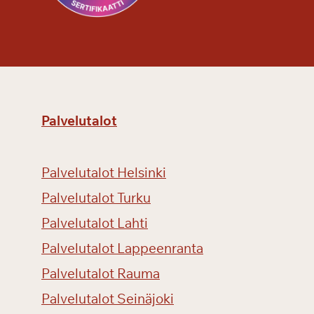
n
a
s
s
a
Palvelutalot
Palvelutalot Helsinki
Palvelutalot Turku
Palvelutalot Lahti
Palvelutalot Lappeenranta
Palvelutalot Rauma
Palvelutalot Seinäjoki