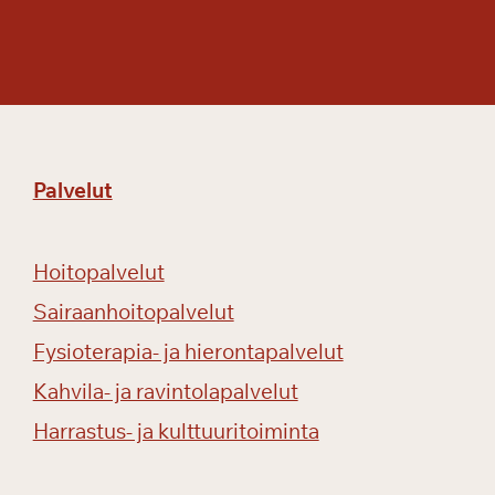
Palvelut
Hoitopalvelut
Sairaanhoitopalvelut
Fysioterapia- ja hierontapalvelut
Kahvila- ja ravintolapalvelut
Harrastus- ja kulttuuritoiminta