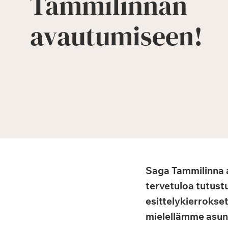
Tammilinnan
avautumiseen!
Saga Tammilinna a
tervetuloa tutust
esittelykierrokse
mielellämme asunto