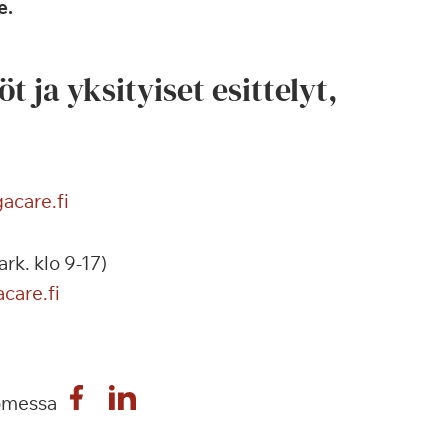
e.
 ja yksityiset esittelyt,
acare.fi
rk. klo 9-17)
care.fi
omessa