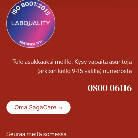
g
a
T
a
m
m
i
l
Tule asukkaaksi meille. Kysy vapaita asuntoja
i
(arkisin kello 9-15 välillä) numerosta
n
n
0800 06116
a
n
S
Oma SagaCare
e
n
i
o
Seuraa meitä somessa