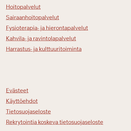
Hoitopalvelut
Sairaanhoitopalvelut
Fysioterapia- ja hierontapalvelut
Kahvila- ja ravintolapalvelut
Harrastus- ja kulttuuritoiminta
Evästeet
Käyttöehdot
Tietosuojaseloste
Rekrytointia koskeva tietosuojaseloste