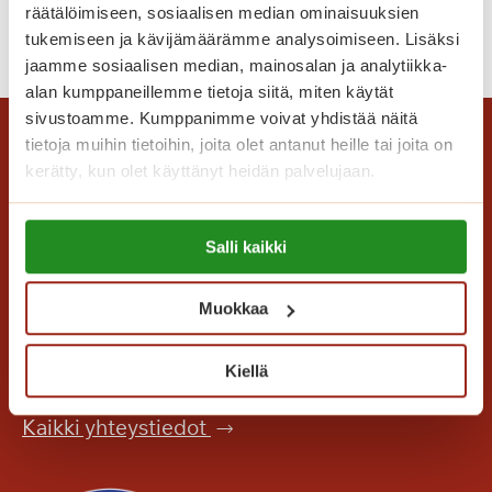
t
räätälöimiseen, sosiaalisen median ominaisuuksien
T
Lue lisää
i
tukemiseen ja kävijämäärämme analysoimiseen. Lisäksi
a
s
jaamme sosiaalisen median, mainosalan ja analytiikka-
n
alan kumppaneillemme tietoja siitä, miten käytät
i
g
sivustoamme. Kumppanimme voivat yhdistää näitä
?
o
tietoja muihin tietoihin, joita olet antanut heille tai joita on
n
kerätty, kun olet käyttänyt heidän palvelujaan.
t
u
Lue lisää evästeistä:
Salli kaikki
n
https://sagacare.fi/evasteet/
n
e
Saga Care Finland Oy
Muokkaa
l
Mannerheimintie 164 PL 11
m
00301 Helsinki
Kiellä
a
a
Kaikki yhteystiedot
S
a