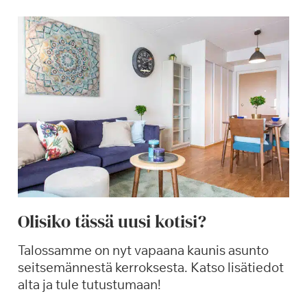
ä
k
a
u
d
e
n
a
v
a
u
s
Olisiko tässä uusi kotisi?
S
a
Talossamme on nyt vapaana kaunis asunto
g
seitsemännestä kerroksesta. Katso lisätiedot
a
alta ja tule tutustumaan!
T