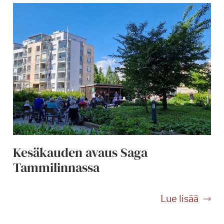
Kesäkauden avaus Saga
Tammilinnassa
K
Lue lisää
e
s