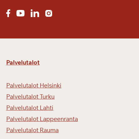
r
i
m
e
s
s
u
i
Palvelutalot
l
l
a
Palvelutalot Helsinki
Palvelutalot Turku
Palvelutalot Lahti
Palvelutalot Lappeenranta
Palvelutalot Rauma