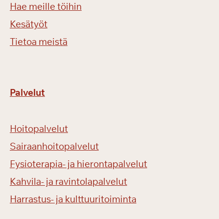
Hae meille töihin
Kesätyöt
Tietoa meistä
Palvelut
Hoitopalvelut
Sairaanhoitopalvelut
Fysioterapia- ja hierontapalvelut
Kahvila- ja ravintolapalvelut
Harrastus- ja kulttuuritoiminta