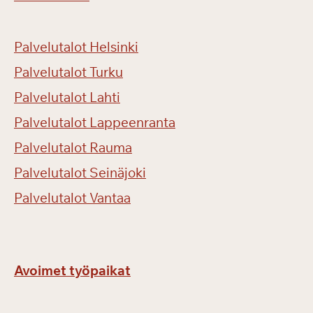
a
k
s
Palvelutalot Helsinki
u
l
Palvelutalot Turku
l
Palvelutalot Lahti
a
Palvelutalot Lappeenranta
!
Palvelutalot Rauma
Palvelutalot Seinäjoki
Palvelutalot Vantaa
Avoimet työpaikat