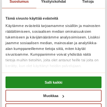
Suostumus
Yksityiskohdat
Tietoja
s
Finstones -kivet ilahduttavat
e
tekijää ja löytäjää
n
Tämä sivusto käyttää evästeitä
i
Suosittuja Finstones -kiviä on tehty myös
l
Käytämme evästeitä tarjoamamme sisällön ja mainosten
Saga Torilinnassa.
räätälöimiseen, sosiaalisen median ominaisuuksien
o
tukemiseen ja kävijämäärämme analysoimiseen. Lisäksi
a
F
Lue lisää
jaamme sosiaalisen median, mainosalan ja analytiikka-
i
alan kumppaneillemme tietoja siitä, miten käytät
n
sivustoamme. Kumppanimme voivat yhdistää näitä
s
tietoja muihin tietoihin, joita olet antanut heille tai joita on
t
kerätty, kun olet käyttänyt heidän palvelujaan.
o
n
Lue lisää evästeistä:
Salli kaikki
https://sagacare.fi/evasteet/
e
s
-
Muokkaa
k