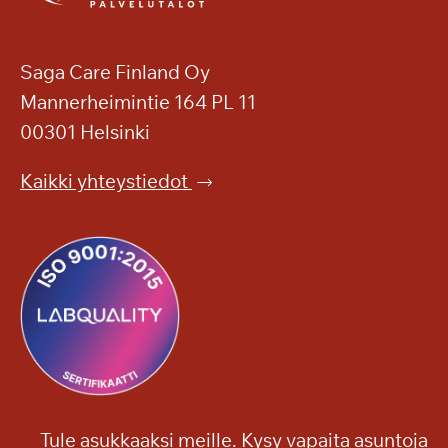
k
l
i
i
j
n
Saga Care Finland Oy
ä
n
Mannerheimintie 164 PL 11
ä
a
j
00301 Helsinki
n
a
t
l
Kaikki yhteystiedot
a
ö
r
y
j
t
o
ä
u
j
s
ä
–
ä
m
u
u
Tule asukkaaksi meille. Kysy vapaita asuntoja
t