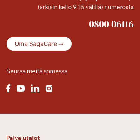
(arkisin kello 9-15 välillä) numerosta
a
n
0800 06116
y
t
p
Oma SagaCare
e
r
u
s
Seuraa meitä somessa
p
a
l
v
e
l
u
m
Palvelutalot