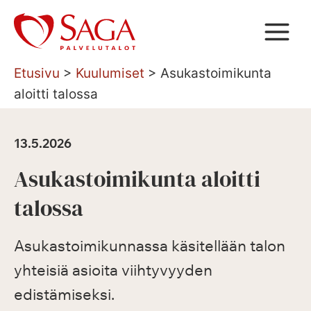
Siirry
sisältöön
Etusivu
>
Kuulumiset
>
Asukastoimikunta
aloitti talossa
13.5.2026
Asukastoimikunta aloitti
talossa
Asukastoimikunnassa käsitellään talon
yhteisiä asioita viihtyvyyden
edistämiseksi.