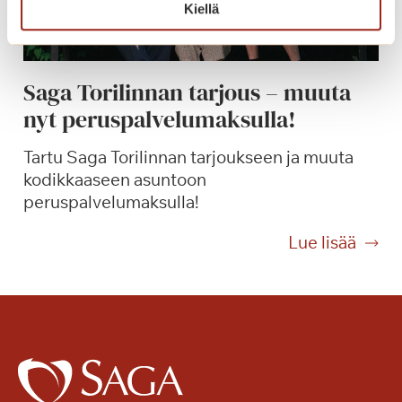
i
Kiellä
v
e
t
Saga Torilinnan tarjous – muuta
i
nyt peruspalvelumaksulla!
l
a
Tartu Saga Torilinnan tarjoukseen ja muuta
h
kodikkaaseen asuntoon
d
peruspalvelumaksulla!
u
t
S
Lue lisää
t
a
a
g
v
a
a
T
t
o
t
r
e
i