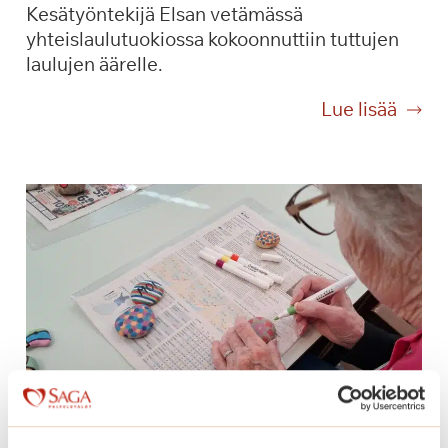
Kesätyöntekijä Elsan vetämässä
yhteislaulutuokiossa kokoonnuttiin tuttujen
laulujen äärelle.
Y
Lue lisää
h
d
e
s
s
ä
l
a
u
l
a
m
i