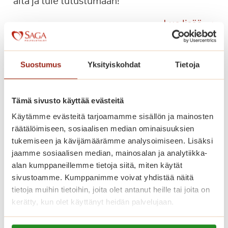
alta ja tule tutustumaan!
T
a
O
Lue lisää
m
l
m
i
i
s
Suostumus
Yksityiskohdat
Tietoja
l
i
i
k
n
o
Tämä sivusto käyttää evästeitä
n
t
Käytämme evästeitä tarjoamamme sisällön ja mainosten
a
ä
räätälöimiseen, sosiaalisen median ominaisuuksien
s
s
tukemiseen ja kävijämäärämme analysoimiseen. Lisäksi
s
s
jaamme sosiaalisen median, mainosalan ja analytiikka-
a
ä
alan kumppaneillemme tietoja siitä, miten käytät
u
sivustoamme. Kumppanimme voivat yhdistää näitä
u
tietoja muihin tietoihin, joita olet antanut heille tai joita on
s
kerätty, kun olet käyttänyt heidän palvelujaan.
Tangon tunnelmaa Saga
i
k
Lue lisää evästeistä: