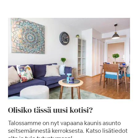
e
s
ä
k
a
u
d
e
n
a
v
a
u
s
Olisiko tässä uusi kotisi?
S
a
Talossamme on nyt vapaana kaunis asunto
g
seitsemännestä kerroksesta. Katso lisätiedot
a