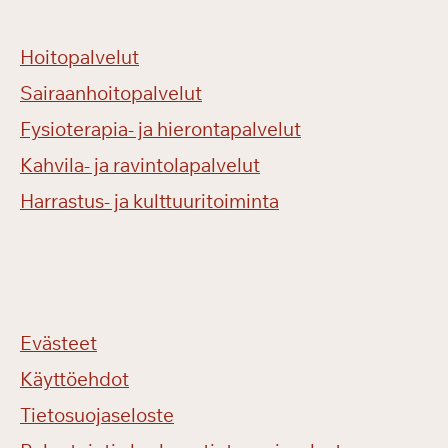
Hoitopalvelut
Sairaanhoitopalvelut
Fysioterapia- ja hierontapalvelut
Kahvila- ja ravintolapalvelut
Harrastus- ja kulttuuritoiminta
Evästeet
Käyttöehdot
Tietosuojaseloste