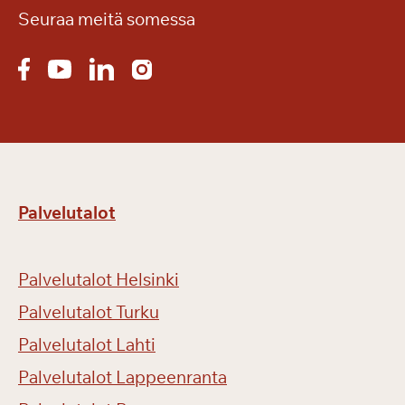
o
Seuraa meitä somessa
r
i
m
e
s
s
u
i
Palvelutalot
l
l
a
Palvelutalot Helsinki
Palvelutalot Turku
Palvelutalot Lahti
Palvelutalot Lappeenranta