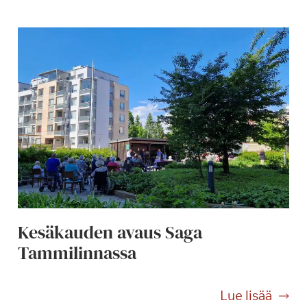
Kesäkauden avaus Saga
Tammilinnassa
K
Lue lisää