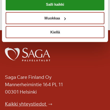
Tammilinnan Seniorimessuilla
Salli kaikki
o
https://sagacare.fi/evasteet/
t
T
Lue lisää
i
Muokkaa
a
s
n
i
Kiellä
g
?
o
n
t
u
n
n
e
Saga Care Finland Oy
l
Mannerheimintie 164 PL 11
m
00301 Helsinki
a
a
Kaikki yhteystiedot
S