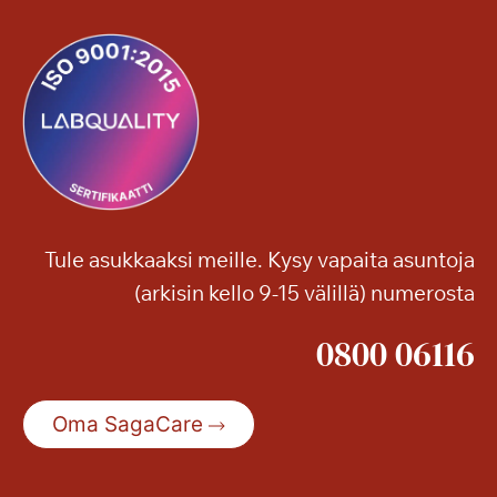
a
g
a
T
a
m
m
i
l
Tule asukkaaksi meille. Kysy vapaita asuntoja
i
(arkisin kello 9-15 välillä) numerosta
n
n
0800 06116
a
n
S
Oma SagaCare
e
n
i