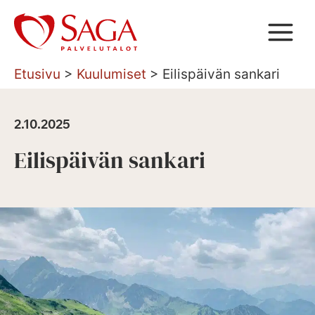
Siirry
sisältöön
Etusivu
>
Kuulumiset
>
Eilispäivän sankari
2.10.2025
Eilispäivän sankari