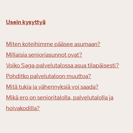
Usein kysyttyä
Miten koteihimme pääsee asumaan?
Millaisia senioriasunnot ovat?
Voiko Saga-palvelutalossa asua tilapäisesti?
Pohditko palvelutaloon muuttoa?
Mitä tukia ja vähennyksiä voi saada?
Mikä ero on senioritalolla, palvelutalolla ja
hoivakodilla?