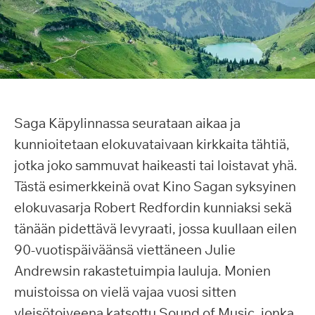
Saga Käpylinnassa seurataan aikaa ja
kunnioitetaan elokuvataivaan kirkkaita tähtiä,
jotka joko sammuvat haikeasti tai loistavat yhä.
Tästä esimerkkeinä ovat Kino Sagan syksyinen
elokuvasarja Robert Redfordin kunniaksi sekä
tänään pidettävä levyraati, jossa kuullaan eilen
90-vuotispäiväänsä viettäneen Julie
Andrewsin rakastetuimpia lauluja. Monien
muistoissa on vielä vajaa vuosi sitten
yleisötoiveena katsottu Sound of Music, jonka