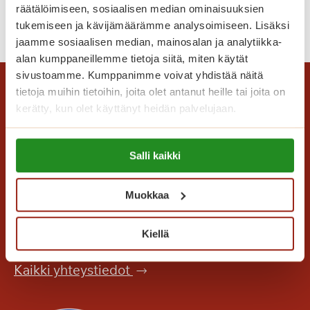
räätälöimiseen, sosiaalisen median ominaisuuksien
t
L
Lue lisää
tukemiseen ja kävijämäärämme analysoimiseen. Lisäksi
t
o
jaamme sosiaalisen median, mainosalan ja analytiikka-
ä
m
alan kumppaneillemme tietoja siitä, miten käytät
v
a
sivustoamme. Kumppanimme voivat yhdistää näitä
ä
o
tietoja muihin tietoihin, joita olet antanut heille tai joita on
t
n
kerätty, kun olet käyttänyt heidän palvelujaan.
m
n
u
e
Lue lisää evästeistä:
i
Salli kaikki
a
https://sagacare.fi/evasteet/
s
t
Saga Care Finland Oy
Muokkaa
o
Mannerheimintie 164 PL 11
t
00301 Helsinki
Kiellä
e
l
Kaikki yhteystiedot
o
o
n