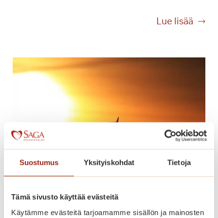
a
B
Lue lisää
i
n
g
o
n
n
u
m
e
r
o
Suostumus
Yksityiskohdat
Tietoja
t
h
e
Tämä sivusto käyttää evästeitä
Lomaonnea
r
Käytämme evästeitä tarjoamamme sisällön ja mainosten
ä