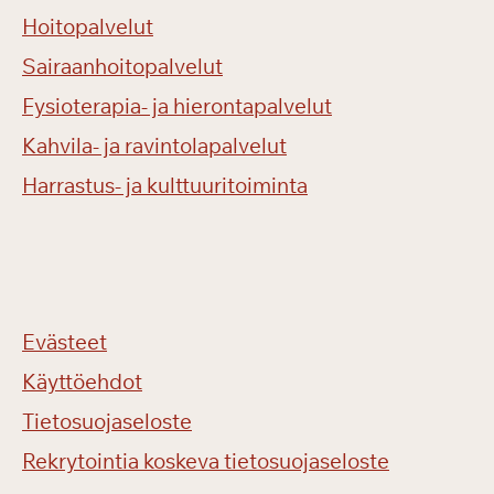
Hoitopalvelut
Sairaanhoitopalvelut
Fysioterapia- ja hierontapalvelut
Kahvila- ja ravintolapalvelut
Harrastus- ja kulttuuritoiminta
Evästeet
Käyttöehdot
Tietosuojaseloste
Rekrytointia koskeva tietosuojaseloste