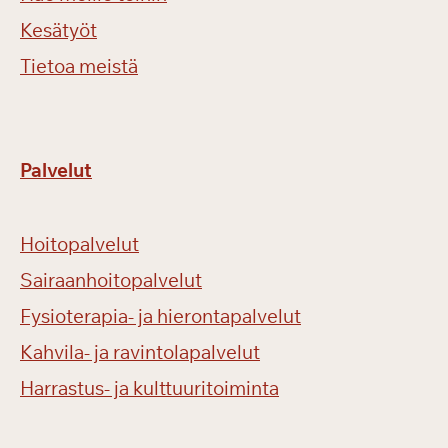
Kesätyöt
Tietoa meistä
Palvelut
Hoitopalvelut
Sairaanhoitopalvelut
Fysioterapia- ja hierontapalvelut
Kahvila- ja ravintolapalvelut
Harrastus- ja kulttuuritoiminta