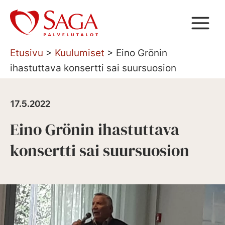
Siirry
sisältöön
Etusivu
>
Kuulumiset
>
Eino Grönin
ihastuttava konsertti sai suursuosion
17.5.2022
Eino Grönin ihastuttava
konsertti sai suursuosion