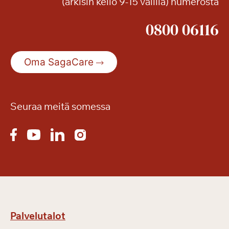
(arkisin kello 9-15 välillä) numerosta
0800 06116
Oma SagaCare
Seuraa meitä somessa
Palvelutalot