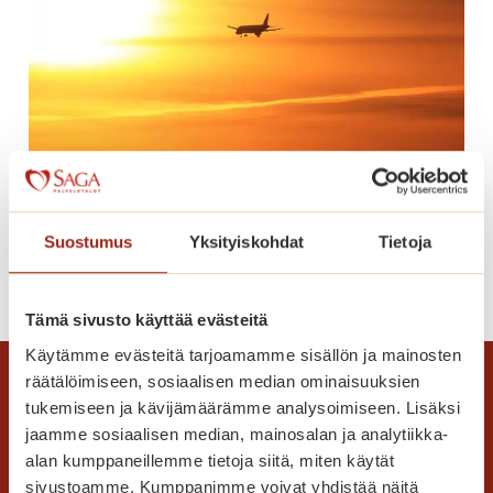
m
e
r
o
t
h
e
Lomaonnea
r
ä
Suostumus
Yksityiskohdat
Tietoja
t
L
Lue lisää
t
o
ä
Tämä sivusto käyttää evästeitä
m
v
a
Käytämme evästeitä tarjoamamme sisällön ja mainosten
ä
räätälöimiseen, sosiaalisen median ominaisuuksien
o
t
tukemiseen ja kävijämäärämme analysoimiseen. Lisäksi
n
m
jaamme sosiaalisen median, mainosalan ja analytiikka-
n
u
alan kumppaneillemme tietoja siitä, miten käytät
e
i
sivustoamme. Kumppanimme voivat yhdistää näitä