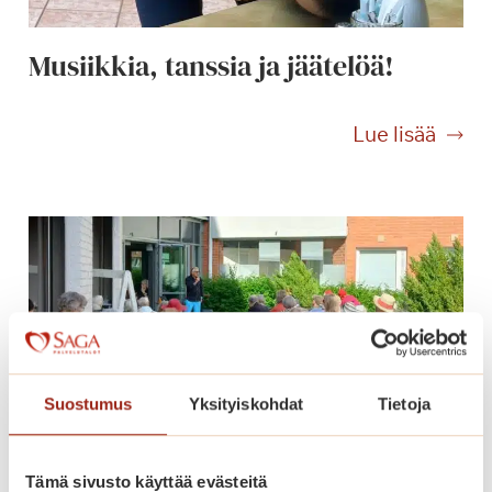
Musiikkia, tanssia ja jäätelöä!
M
Lue lisää
u
s
i
i
k
k
i
a
,
t
Suostumus
Yksityiskohdat
Tietoja
a
n
Tämä sivusto käyttää evästeitä
s