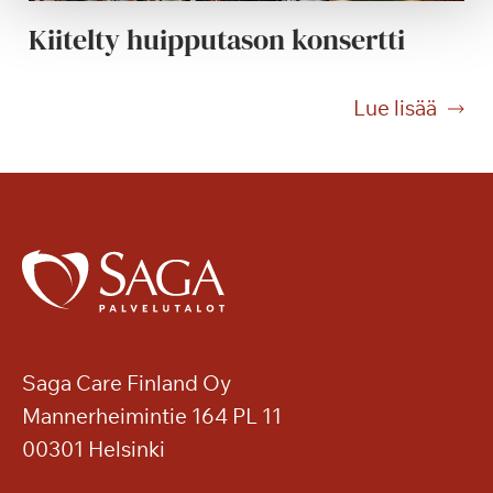
n
Kiitelty huipputason konsertti
i
e
m
K
Lue lisää
e
i
n
i
t
t
a
e
i
l
v
t
a
y
s
h
a
u
l
i
Saga Care Finland Oy
l
p
Mannerheimintie 164 PL 11
a
p
00301 Helsinki
u
t