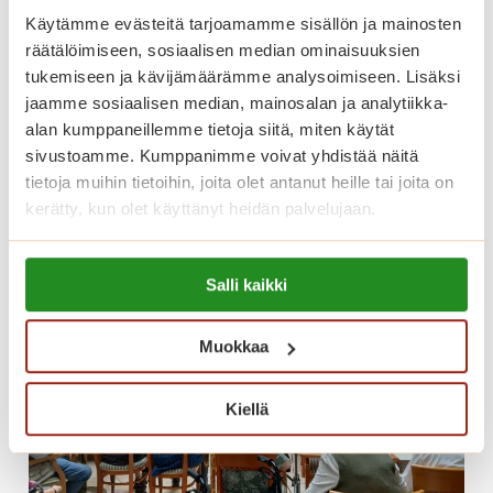
s
Käytämme evästeitä tarjoamamme sisällön ja mainosten
Kesäilta Munkkiniemen taivasalla
i
räätälöimiseen, sosiaalisen median ominaisuuksien
a
tukemiseen ja kävijämäärämme analysoimiseen. Lisäksi
jaamme sosiaalisen median, mainosalan ja analytiikka-
j
K
Lue lisää
alan kumppaneillemme tietoja siitä, miten käytät
a
e
sivustoamme. Kumppanimme voivat yhdistää näitä
j
s
tietoja muihin tietoihin, joita olet antanut heille tai joita on
ä
ä
kerätty, kun olet käyttänyt heidän palvelujaan.
ä
i
t
l
Lue lisää evästeistä:
e
t
Salli kaikki
https://sagacare.fi/evasteet/
l
a
ö
M
Muokkaa
ä
u
!
n
Kiellä
k
k
i