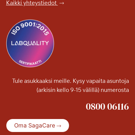
Kaikki yhteystiedot
a
s
o
n
k
o
n
s
e
r
Tule asukkaaksi meille. Kysy vapaita asuntoja
t
(arkisin kello 9-15 välillä) numerosta
t
i
0800 06116
Oma SagaCare