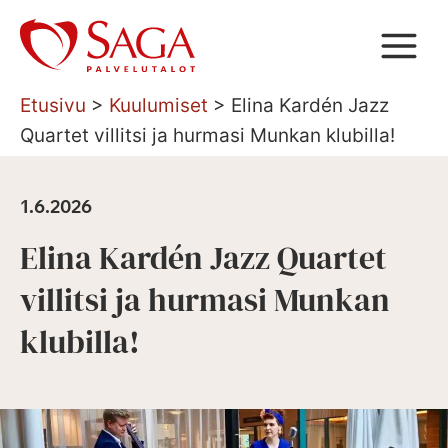
Siirry
sisältöön
Etusivu
>
Kuulumiset
>
Elina Kardén Jazz
Quartet villitsi ja hurmasi Munkan klubilla!
1.6.2026
Elina Kardén Jazz Quartet
villitsi ja hurmasi Munkan
klubilla!