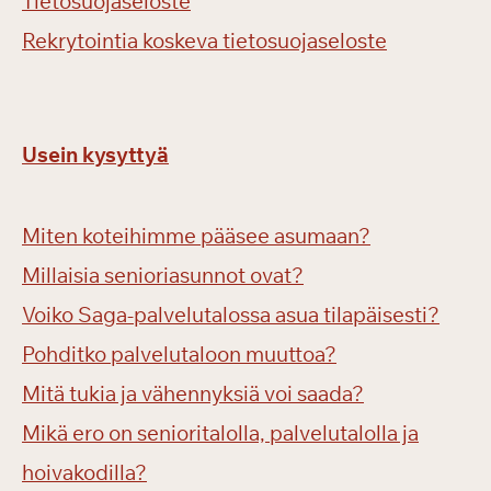
Tietosuojaseloste
Rekrytointia koskeva tietosuojaseloste
Usein kysyttyä
Miten koteihimme pääsee asumaan?
Millaisia senioriasunnot ovat?
Voiko Saga-palvelutalossa asua tilapäisesti?
Pohditko palvelutaloon muuttoa?
Mitä tukia ja vähennyksiä voi saada?
Mikä ero on senioritalolla, palvelutalolla ja
hoivakodilla?