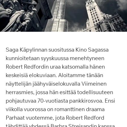
Saga Käpylinnan suositussa Kino Sagassa
kunnioitetaan syyskuussa menehtyneen
Robert Redfordin uraa katsomalla hänen
keskeisiä elokuviaan. Aloitamme tänään
näyttelijän jäähyväiselokuvalla Viimeinen
herrasmies, jossa hän esittää todellisuuteen
pohjautuvaa 70-vuotiasta pankkirosvoa. Ensi
viikolla vuorossa on romanttinen draama
Parhaat vuotemme, jota Robert Redford
tähdittää yhdessä Barbra Streisandin kanssa.