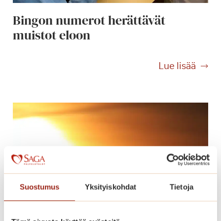
l
Bingon numerot herättävät
e
muistot eloon
j
a
B
Lue lisää
i
n
g
o
n
n
u
m
e
r
Suostumus
Yksityiskohdat
Tietoja
o
t