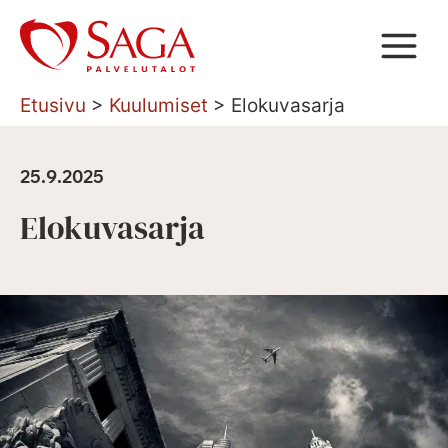
Siirry
sisältöön
Etusivu
>
Kuulumiset
>
Elokuvasarja
25.9.2025
Elokuvasarja