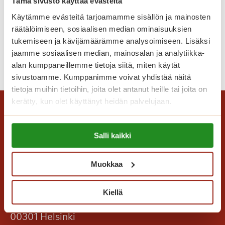
Tämä sivusto käyttää evästeitä
h
e
Käytämme evästeitä tarjoamamme sisällön ja mainosten
Lomaonnea
r
räätälöimiseen, sosiaalisen median ominaisuuksien
ä
tukemiseen ja kävijämäärämme analysoimiseen. Lisäksi
jaamme sosiaalisen median, mainosalan ja analytiikka-
t
L
Lue lisää
alan kumppaneillemme tietoja siitä, miten käytät
t
o
sivustoamme. Kumppanimme voivat yhdistää näitä
ä
m
tietoja muihin tietoihin, joita olet antanut heille tai joita on
v
a
kerätty, kun olet käyttänyt heidän palvelujaan.
ä
o
t
n
Lue lisää evästeistä:
m
n
Salli kaikki
https://sagacare.fi/evasteet/
u
e
i
a
Muokkaa
s
t
Saga Care Finland Oy
o
Kiellä
Mannerheimintie 164 PL 11
t
00301 Helsinki
e