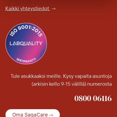
l
Kaikki yhteystiedot
o
o
n
Tule asukkaaksi meille. Kysy vapaita asuntoja
(arkisin kello 9-15 välillä) numerosta
0800 06116
Oma SagaCare