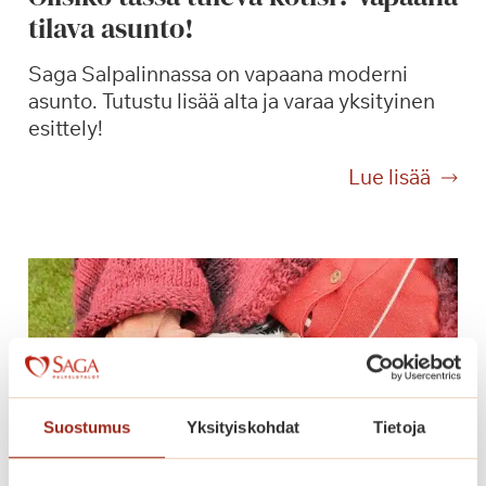
tilava asunto!
s
e
Saga Salpalinnassa on vapaana moderni
r
asunto. Tutustu lisää alta ja varaa yksityinen
t
esittely!
t
i
O
Lue lisää
!
l
i
s
i
k
o
t
ä
s
Suostumus
Yksityiskohdat
Tietoja
s
ä