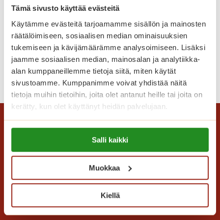
t
Tämä sivusto käyttää evästeitä
u
Käytämme evästeitä tarjoamamme sisällön ja mainosten
l
räätälöimiseen, sosiaalisen median ominaisuuksien
Eläinvieraat ilahduttivat
e
tukemiseen ja kävijämäärämme analysoimiseen. Lisäksi
v
jaamme sosiaalisen median, mainosalan ja analytiikka-
a
alan kumppaneillemme tietoja siitä, miten käytät
E
Lue lisää
k
sivustoamme. Kumppanimme voivat yhdistää näitä
l
o
tietoja muihin tietoihin, joita olet antanut heille tai joita on
ä
t
kerätty, kun olet käyttänyt heidän palvelujaan.
i
i
n
s
Lue lisää evästeistä:
v
Salli kaikki
i
https://sagacare.fi/evasteet/
i
?
e
V
Muokkaa
r
a
a
p
a
Saga Care Finland Oy
Kiellä
a
t
Mannerheimintie 164 PL 11
a