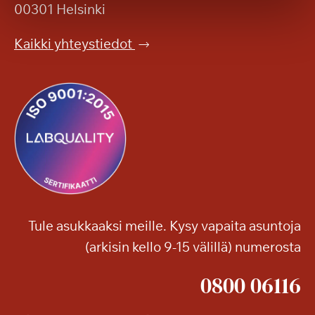
i
00301 Helsinki
n
l
a
a
Kaikki yhteystiedot
t
h
i
d
l
u
a
t
v
t
a
i
a
v
s
a
u
t
n
t
Tule asukkaaksi meille. Kysy vapaita asuntoja
o
(arkisin kello 9-15 välillä) numerosta
!
0800 06116