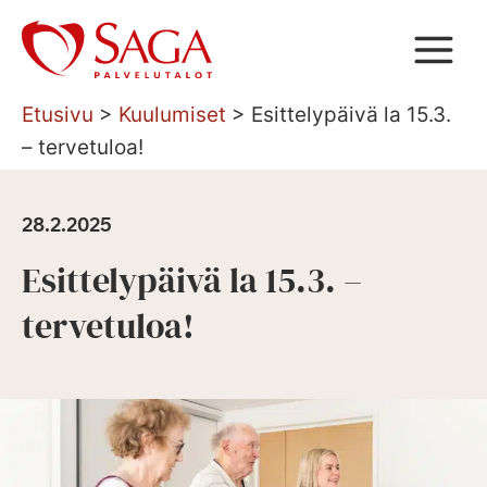
Siirry
sisältöön
Etusivu
>
Kuulumiset
>
Esittelypäivä la 15.3.
– tervetuloa!
28.2.2025
Esittelypäivä la 15.3. –
tervetuloa!