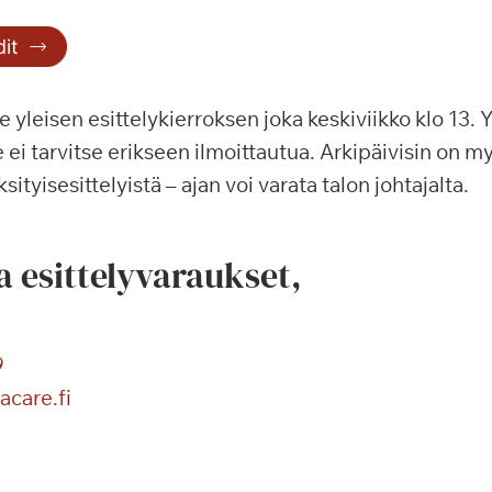
it
 yleisen esittelykierroksen joka keskiviikko klo 13. Y
e ei tarvitse erikseen ilmoittautua. Arkipäivisin on 
sityisesittelyistä – ajan voi varata talon johtajalta.
ja esittelyvaraukset,
9
care.fi