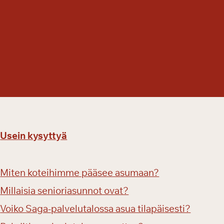
i
s
i
?
V
a
p
a
a
n
a
Usein kysyttyä
t
i
l
Miten koteihimme pääsee asumaan?
a
v
Millaisia senioriasunnot ovat?
a
Voiko Saga-palvelutalossa asua tilapäisesti?
a