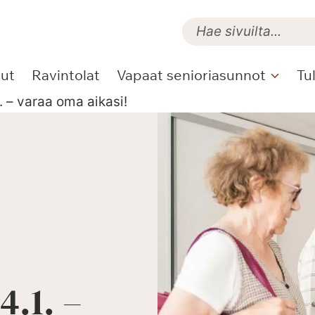
lut
Ravintolat
Vapaat senioriasunnot
Tu
1. – varaa oma aikasi!
4.1. –