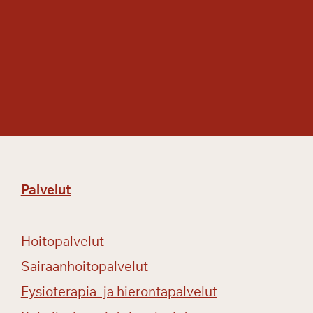
Palvelut
Hoitopalvelut
Sairaanhoitopalvelut
Fysioterapia- ja hierontapalvelut