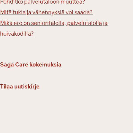
Pohditko palvelutaloon muuttoa?
s
u
Mitä tukia ja vähennyksiä voi saada?
n
Mikä ero on senioritalolla, palvelutalolla ja
t
o
hoivakodilla?
!
Saga Care kokemuksia
Tilaa uutiskirje