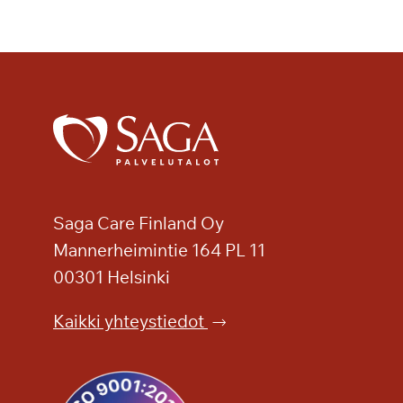
i
m
a
l
a
i
n
e
n
v
Saga Care Finland Oy
i
i
Mannerheimintie 164 PL 11
h
00301 Helsinki
d
y
Kaikki yhteystiedot
t
t
i