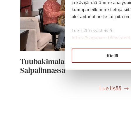
ja kävijämäärämme analysoim
kumppaneillemme tietoja siitä
olet antanut heille tai joita o
Lue lisää evästeistä:
https://sagacare.fi/evasteet
Kiellä
Tuubakimalainen viihdytti
Salpalinnassa
T
Lue lisää
u
u
b
a
k