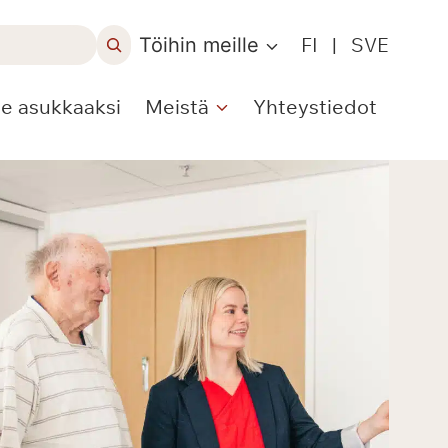
Töihin meille
FI
|
SVE
le asukkaaksi
Meistä
Yhteystiedot