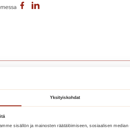
omessa
nut myös näistä
Yksityiskohdat
itä
mme sisällön ja mainosten räätälöimiseen, sosiaalisen median