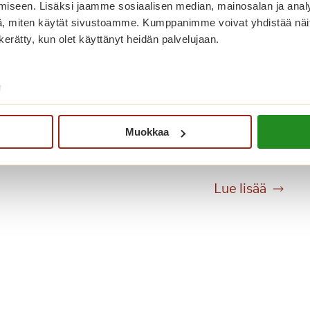
iseen. Lisäksi jaamme sosiaalisen median, mainosalan ja analy
, miten käytät sivustoamme. Kumppanimme voivat yhdistää näitä t
n kerätty, kun olet käyttänyt heidän palvelujaan.
/
Muokkaa
Kesän helmassa konsertti!
K
Lue lisää
e
s
ä
n
h
e
l