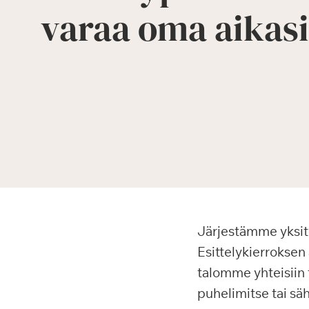
varaa oma aikasi
Järjestämme yksity
Esittelykierrokse
talomme yhteisiin 
puhelimitse tai sä