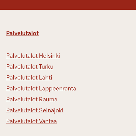
s
u
n
t
Palvelutalot
o
!
Palvelutalot Helsinki
Palvelutalot Turku
Palvelutalot Lahti
Palvelutalot Lappeenranta
Palvelutalot Rauma
Palvelutalot Seinäjoki
Palvelutalot Vantaa