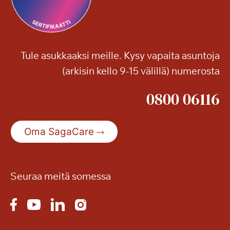
i
s
i
?
Tule asukkaaksi meille. Kysy vapaita asuntoja
V
(arkisin kello 9-15 välillä) numerosta
a
p
0800 06116
a
a
n
Oma SagaCare
a
t
i
l
Seuraa meitä somessa
a
v
a
a