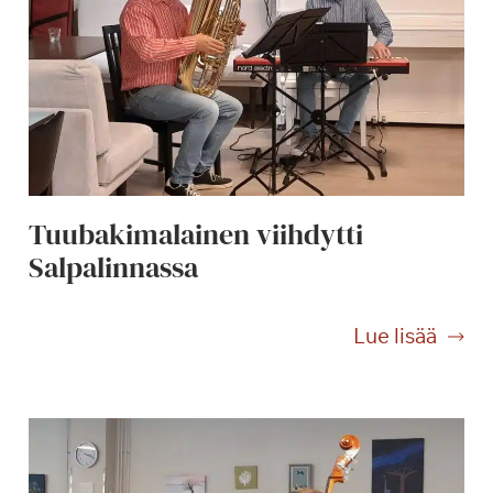
Tuubakimalainen viihdytti
Salpalinnassa
T
Lue lisää
u
u
b
a
k