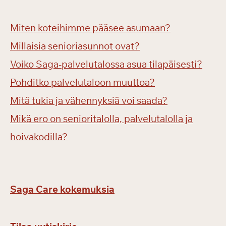
Miten koteihimme pääsee asumaan?
Millaisia senioriasunnot ovat?
Voiko Saga-palvelutalossa asua tilapäisesti?
Pohditko palvelutaloon muuttoa?
Mitä tukia ja vähennyksiä voi saada?
Mikä ero on senioritalolla, palvelutalolla ja
hoivakodilla?
Saga Care kokemuksia