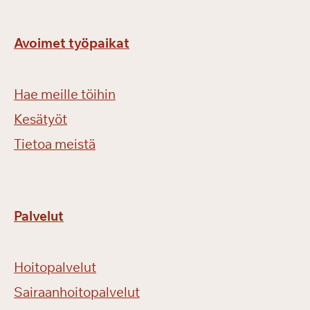
v
ä
ä
Avoimet työpaikat
n
Hae meille töihin
Kesätyöt
Tietoa meistä
Palvelut
Hoitopalvelut
Sairaanhoitopalvelut