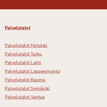
o
i
s
e
Palvelutalot
e
n
b
Palvelutalot Helsinki
i
l
Palvelutalot Turku
j
Palvelutalot Lahti
a
Palvelutalot Lappeenranta
r
d
Palvelutalot Rauma
i
Palvelutalot Seinäjoki
p
ä
Palvelutalot Vantaa
i