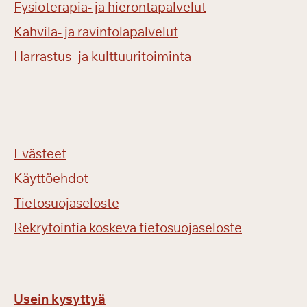
Fysioterapia- ja hierontapalvelut
Kahvila- ja ravintolapalvelut
Harrastus- ja kulttuuritoiminta
Evästeet
Käyttöehdot
Tietosuojaseloste
Rekrytointia koskeva tietosuojaseloste
Usein kysyttyä