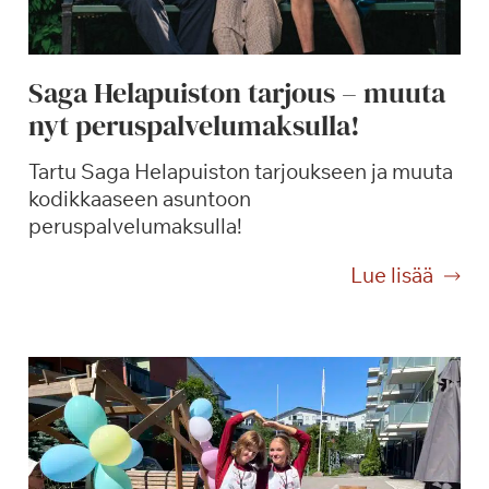
Saga Helapuiston tarjous – muuta
nyt peruspalvelumaksulla!
Tartu Saga Helapuiston tarjoukseen ja muuta
kodikkaaseen asuntoon
peruspalvelumaksulla!
S
Lue lisää
a
g
a
H
e
l
a