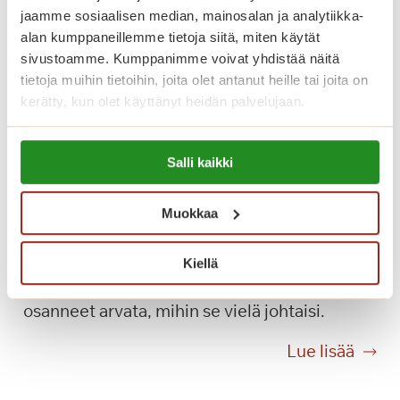
t
jaamme sosiaalisen median, mainosalan ja analytiikka-
t
a
alan kumppaneillemme tietoja siitä, miten käytät
u
n
sivustoamme. Kumppanimme voivat yhdistää näitä
n
y
tietoja muihin tietoihin, joita olet antanut heille tai joita on
n
t
kerätty, kun olet käyttänyt heidän palvelujaan.
e
p
l
e
Lue lisää evästeistä:
m
r
Salli kaikki
https://sagacare.fi/evasteet/
Hyvästä syntyy hyvää –
a
u
somevideosta ikimuistoiseen
a
s
Muokkaa
p
biljardipäivään
p
a
a
l
Kun jaoimme videon asukkaamme
Kiellä
l
v
lempipaikasta Saga Helapuistossa, emme
v
e
osanneet arvata, mihin se vielä johtaisi.
e
l
l
H
Lue lisää
u
u
y
t
m
v
a