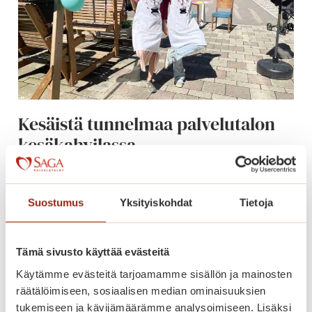
p
u
i
s
t
o
n
Kesäistä tunnelmaa palvelutalon
t
kesäkahvilassa
a
r
j
K
Lue lisää
o
e
Suostumus
Yksityiskohdat
Tietoja
u
s
s
ä
–
Tämä sivusto käyttää evästeitä
i
m
s
Käytämme evästeitä tarjoamamme sisällön ja mainosten
u
t
räätälöimiseen, sosiaalisen median ominaisuuksien
u
ä
tukemiseen ja kävijämäärämme analysoimiseen. Lisäksi