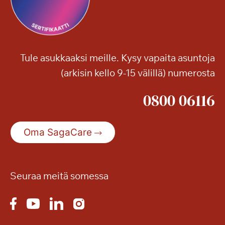
m
e
v
i
Tule asukkaaksi meille. Kysy vapaita asuntoja
d
(arkisin kello 9-15 välillä) numerosta
e
o
0800 06116
s
t
a
Oma SagaCare
i
k
i
m
Seuraa meitä somessa
u
i
s
t