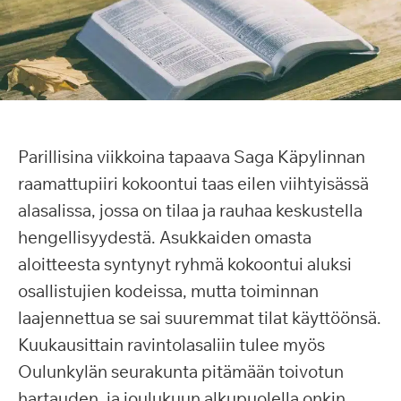
Parillisina viikkoina tapaava Saga Käpylinnan
raamattupiiri kokoontui taas eilen viihtyisässä
alasalissa, jossa on tilaa ja rauhaa keskustella
hengellisyydestä. Asukkaiden omasta
aloitteesta syntynyt ryhmä kokoontui aluksi
osallistujien kodeissa, mutta toiminnan
laajennettua se sai suuremmat tilat käyttöönsä.
Kuukausittain ravintolasaliin tulee myös
Oulunkylän seurakunta pitämään toivotun
hartauden, ja joulukuun alkupuolella onkin