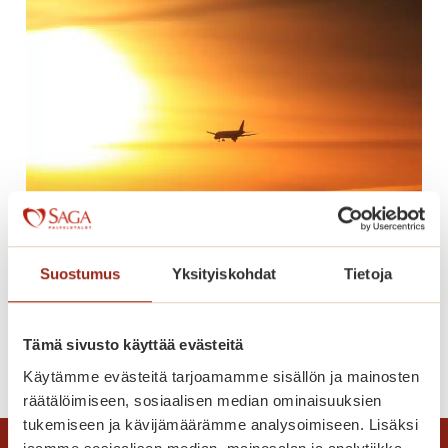
o
n
n
u
m
e
r
o
t
h
e
Suostumus
Yksityiskohdat
Tietoja
Lomaonnea
r
ä
t
Tämä sivusto käyttää evästeitä
L
Lue lisää
t
Käytämme evästeitä tarjoamamme sisällön ja mainosten
o
ä
räätälöimiseen, sosiaalisen median ominaisuuksien
m
v
tukemiseen ja kävijämäärämme analysoimiseen. Lisäksi
a
ä