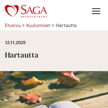
Siirry
sisältöön
Etusivu
>
Kuulumiset
>
Hartautta
12.11.2025
Hartautta