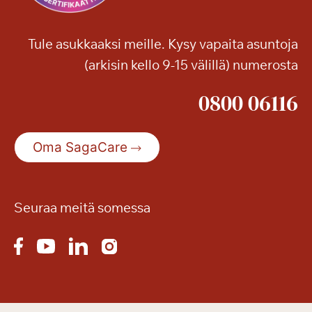
u
u
Tule asukkaaksi meille. Kysy vapaita asuntoja
t
(arkisin kello 9-15 välillä) numerosta
a
n
0800 06116
y
t
p
Oma SagaCare
e
r
u
s
Seuraa meitä somessa
p
a
l
v
e
l