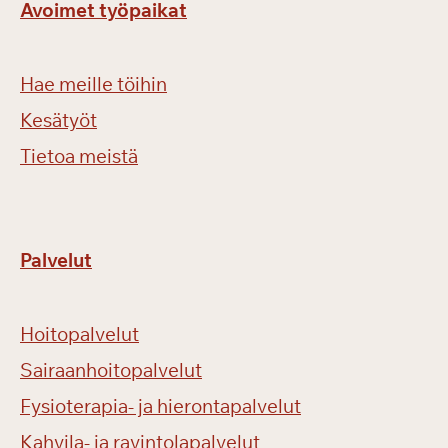
Avoimet työpaikat
Hae meille töihin
Kesätyöt
Tietoa meistä
Palvelut
Hoitopalvelut
Sairaanhoitopalvelut
Fysioterapia- ja hierontapalvelut
Kahvila- ja ravintolapalvelut