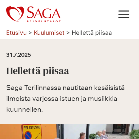
Siirry
sisältöön
Etusivu
>
Kuulumiset
>
Hellettä piisaa
31.7.2025
Hellettä piisaa
Saga Torilinnassa nautitaan kesäisistä
ilmoista varjossa istuen ja musiikkia
kuunnellen.