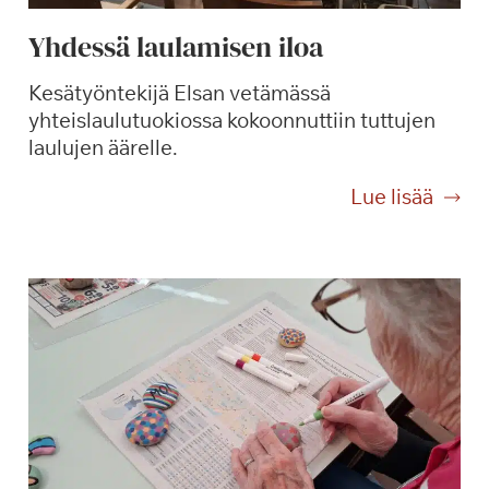
Yhdessä laulamisen iloa
Kesätyöntekijä Elsan vetämässä
yhteislaulutuokiossa kokoonnuttiin tuttujen
laulujen äärelle.
Y
Lue lisää
h
d
e
s
s
ä
l
a
u
l