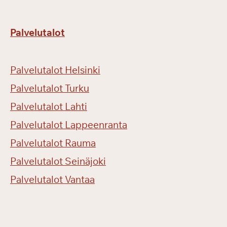
u
m
Palvelutalot
a
k
s
Palvelutalot Helsinki
u
l
Palvelutalot Turku
l
Palvelutalot Lahti
a
!
Palvelutalot Lappeenranta
Palvelutalot Rauma
Palvelutalot Seinäjoki
Palvelutalot Vantaa