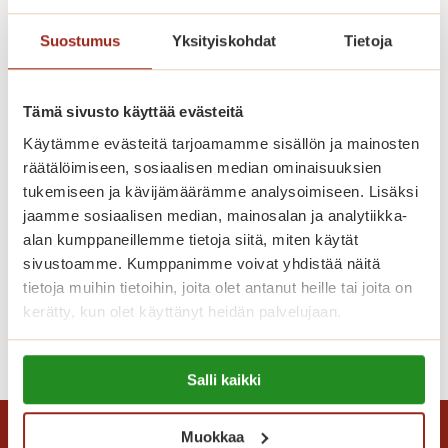
-
Suostumus
Yksityiskohdat
Tietoja
k
i
v
Tämä sivusto käyttää evästeitä
e
Käytämme evästeitä tarjoamamme sisällön ja mainosten
t
Saga Torilinnan tarjous – muuta
räätälöimiseen, sosiaalisen median ominaisuuksien
i
tukemiseen ja kävijämäärämme analysoimiseen. Lisäksi
nyt peruspalvelumaksulla!
l
jaamme sosiaalisen median, mainosalan ja analytiikka-
a
alan kumppaneillemme tietoja siitä, miten käytät
Tartu Saga Torilinnan tarjoukseen ja muuta
h
sivustoamme. Kumppanimme voivat yhdistää näitä
kodikkaaseen asuntoon
d
tietoja muihin tietoihin, joita olet antanut heille tai joita on
peruspalvelumaksulla!
u
kerätty, kun olet käyttänyt heidän palvelujaan.
t
S
Lue lisää
t
Lue lisää evästeistä:
a
a
Salli kaikki
https://sagacare.fi/evasteet/
g
v
a
a
T
Muokkaa