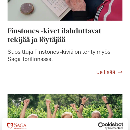
a
m
i
s
Finstones -kivet ilahduttavat
e
tekijää ja löytäjää
n
i
Suosittuja Finstones -kiviä on tehty myös
l
Saga Torilinnassa.
o
a
F
Lue lisää
i
n
s
t
o
n
e
s