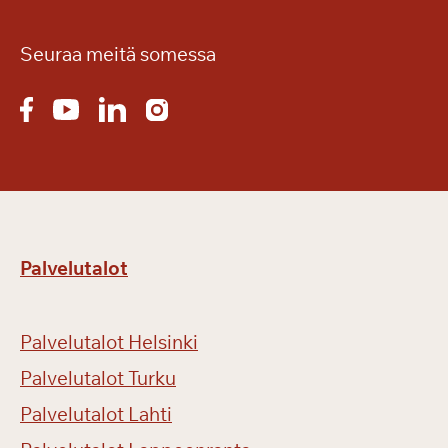
s
t
ä
Seuraa meitä somessa
Palvelutalot
Palvelutalot Helsinki
Palvelutalot Turku
Palvelutalot Lahti