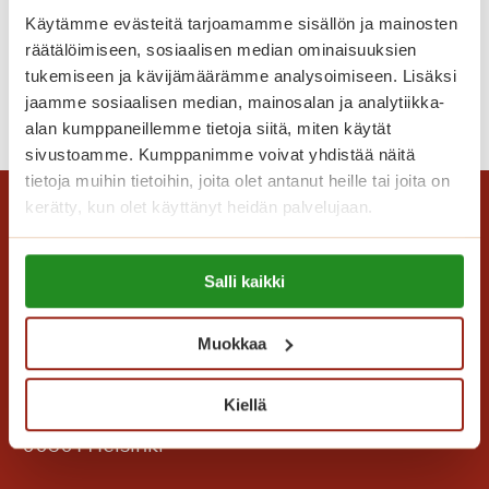
Kuvatervehdys Villa Karin
g
Käytämme evästeitä tarjoamamme sisällön ja mainosten
pääsiäisestä
a
räätälöimiseen, sosiaalisen median ominaisuuksien
V
tukemiseen ja kävijämäärämme analysoimiseen. Lisäksi
i
K
jaamme sosiaalisen median, mainosalan ja analytiikka-
Lue lisää
l
alan kumppaneillemme tietoja siitä, miten käytät
u
l
sivustoamme. Kumppanimme voivat yhdistää näitä
v
a
tietoja muihin tietoihin, joita olet antanut heille tai joita on
a
K
kerätty, kun olet käyttänyt heidän palvelujaan.
t
a
e
r
Lue lisää evästeistä:
r
i
Salli kaikki
https://sagacare.fi/evasteet/
v
s
e
s
Muokkaa
h
a
d
Saga Care Finland Oy
3
y
Kiellä
Mannerheimintie 164 PL 11
0
s
.
00301 Helsinki
V
4
i