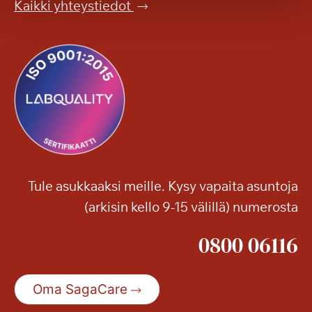
.
Kaikki yhteystiedot
l
–
l
t
a
e
K
r
a
v
r
e
i
t
n
u
p
l
ä
o
Tule asukkaaksi meille. Kysy vapaita asuntoja
ä
a
(arkisin kello 9-15 välillä) numerosta
s
!
i
0800 06116
ä
i
s
Oma SagaCare
e