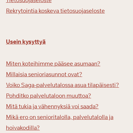
Tietosuojaseloste
Rekrytointia koskeva tietosuojaseloste
Usein kysyttyä
Miten koteihimme pääsee asumaan?
Millaisia senioriasunnot ovat?
Voiko Saga-palvelutalossa asua tilapäisesti?
Pohditko palvelutaloon muuttoa?
Mitä tukia ja vähennyksiä voi saada?
Mikä ero on senioritalolla, palvelutalolla ja
hoivakodilla?