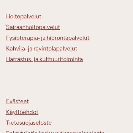
Hoitopalvelut
Sairaanhoitopalvelut
Fysioterapia- ja hierontapalvelut
Kahvila- ja ravintolapalvelut
Harrastus- ja kulttuuritoiminta
Evästeet
Käyttöehdot
Tietosuojaseloste