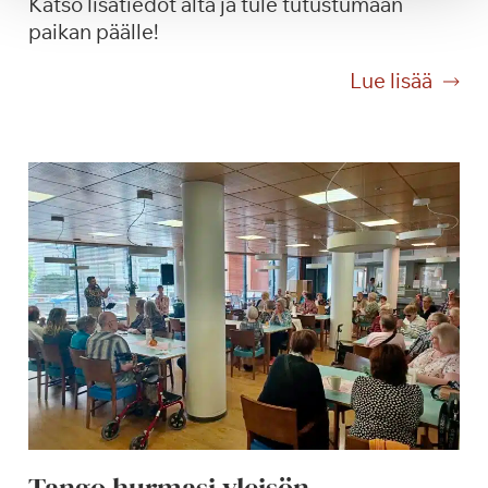
Katso lisätiedot alta ja tule tutustumaan
paikan päälle!
O
Lue lisää
l
i
s
i
k
o
u
u
s
i
k
o
t
i