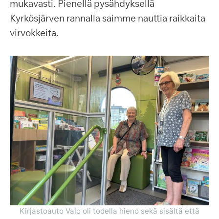
mukavasti. Pienellä pysähdyksellä
Kyrkösjärven rannalla saimme nauttia raikkaita
virvokkeita.
Kirjastoauto Valo oli todella hieno sekä sisältä että