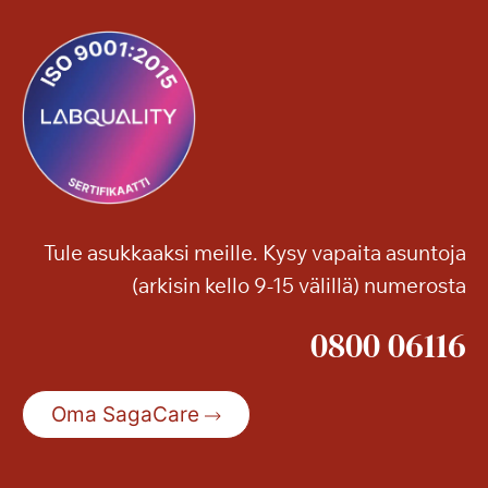
l
s
l
ö
ä
n
?
Tule asukkaaksi meille. Kysy vapaita asuntoja
(arkisin kello 9-15 välillä) numerosta
0800 06116
Oma SagaCare