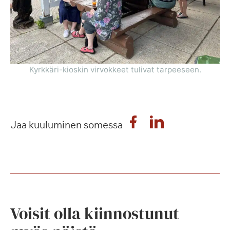
Kyrkkäri-kioskin virvokkeet tulivat tarpeeseen.
Jaa kuuluminen somessa
Voisit olla kiinnostunut