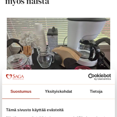
myös näistä
Suostumus
Yksityiskohdat
Tietoja
Päiväkahvia, kiitos!
Tämä sivusto käyttää evästeitä
P
Lue lisää