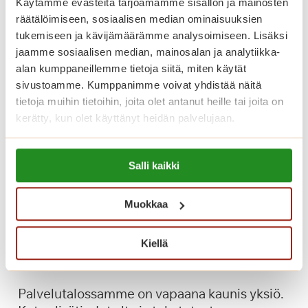
ä
Käytämme evästeitä tarjoamamme sisällön ja mainosten
i
räätälöimiseen, sosiaalisen median ominaisuuksien
v
tukemiseen ja kävijämäärämme analysoimiseen. Lisäksi
jaamme sosiaalisen median, mainosalan ja analytiikka-
ä
alan kumppaneillemme tietoja siitä, miten käytät
k
sivustoamme. Kumppanimme voivat yhdistää näitä
a
tietoja muihin tietoihin, joita olet antanut heille tai joita on
h
kerätty, kun olet käyttänyt heidän palvelujaan.
v
i
Lue lisää evästeistä:
a
Salli kaikki
https://sagacare.fi/evasteet/
,
k
Muokkaa
i
i
Olisiko uusi kotisi palveluiden
t
Kiellä
keskellä?
o
s
Palvelutalossamme on vapaana kaunis yksiö.
!