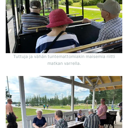
Tuttuja ja vähän tuntemattomiakin maisemia riitti
matkan varrella.