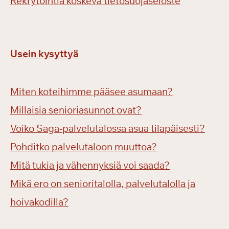
Rekrytointia koskeva tietosuojaseloste
Usein kysyttyä
Miten koteihimme pääsee asumaan?
Millaisia senioriasunnot ovat?
Voiko Saga-palvelutalossa asua tilapäisesti?
Pohditko palvelutaloon muuttoa?
Mitä tukia ja vähennyksiä voi saada?
Mikä ero on senioritalolla, palvelutalolla ja
hoivakodilla?