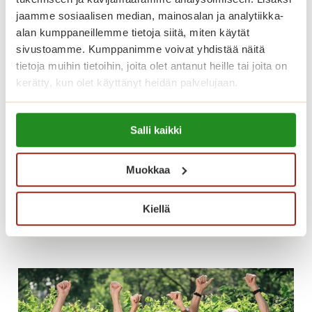
u
jaamme sosiaalisen median, mainosalan ja analytiikka-
l
alan kumppaneillemme tietoja siitä, miten käytät
a
sivustoamme. Kumppanimme voivat yhdistää näitä
m
tietoja muihin tietoihin, joita olet antanut heille tai joita on
i
kerätty, kun olet käyttänyt heidän palvelujaan.
s
Finstones -kivet ilahduttavat
e
Lue lisää evästeistä:
Salli kaikki
tekijää ja löytäjää
n
https://sagacare.fi/evasteet/
i
Suosittuja Finstones -kiviä on tehty myös
l
Muokkaa
Saga Torilinnassa.
o
a
Kiellä
F
Lue lisää
i
n
s
t
o