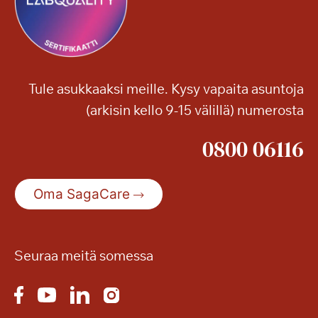
s
ä
–
ä
m
u
u
Tule asukkaaksi meille. Kysy vapaita asuntoja
t
(arkisin kello 9-15 välillä) numerosta
a
n
0800 06116
y
t
p
Oma SagaCare
e
r
u
s
Seuraa meitä somessa
p
a
l