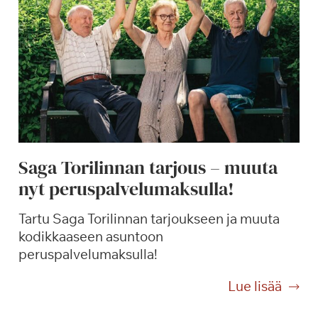
n
e
s
-
k
i
v
e
t
Saga Torilinnan tarjous – muuta
i
nyt peruspalvelumaksulla!
l
a
Tartu Saga Torilinnan tarjoukseen ja muuta
h
kodikkaaseen asuntoon
d
peruspalvelumaksulla!
u
t
S
Lue lisää
t
a
a