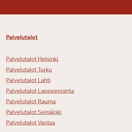
v
e
l
u
m
Palvelutalot
a
k
s
Palvelutalot Helsinki
u
l
Palvelutalot Turku
l
Palvelutalot Lahti
a
!
Palvelutalot Lappeenranta
Palvelutalot Rauma
Palvelutalot Seinäjoki
Palvelutalot Vantaa