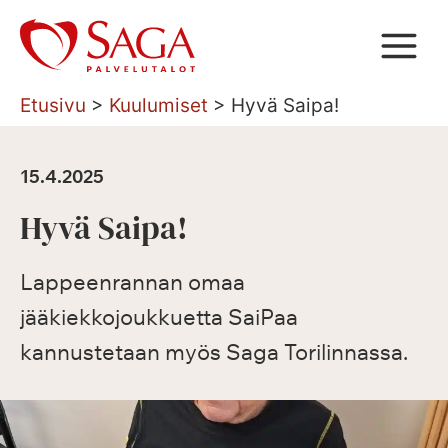
Siirry
sisältöön
Etusivu
>
Kuulumiset
>
Hyvä Saipa!
15.4.2025
Hyvä Saipa!
Lappeenrannan omaa
jääkiekkojoukkuetta SaiPaa
kannustetaan myös Saga Torilinnassa.