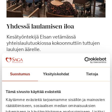
Yhdessä laulamisen iloa
Kesätyöntekijä Elsan vetämässä
yhteislaulutuokiossa kokoonnuttiin tuttujen
laulujen äärelle.
Y
Lue lisää
h
d
Suostumus
Yksityiskohdat
Tietoja
e
s
s
Tämä sivusto käyttää evästeitä
ä
Käytämme evästeitä tarjoamamme sisällön ja mainosten
l
räätälöimiseen, sosiaalisen median ominaisuuksien
a
tukemiseen ja kävijämäärämme analysoimiseen. Lisäksi