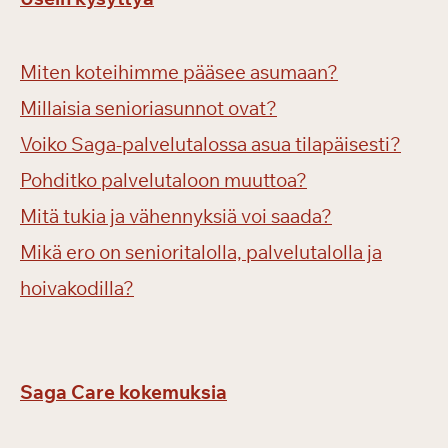
Miten koteihimme pääsee asumaan?
Millaisia senioriasunnot ovat?
Voiko Saga-palvelutalossa asua tilapäisesti?
Pohditko palvelutaloon muuttoa?
Mitä tukia ja vähennyksiä voi saada?
Mikä ero on senioritalolla, palvelutalolla ja
hoivakodilla?
Saga Care kokemuksia