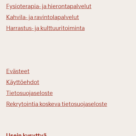
Fysioterapia- ja hierontapalvelut
Kahvila- ja ravintolapalvelut
Harrastus- ja kulttuuritoiminta
Evästeet
Käyttöehdot
Tietosuojaseloste
Rekrytointia koskeva tietosuojaseloste
Usein kysyttyä