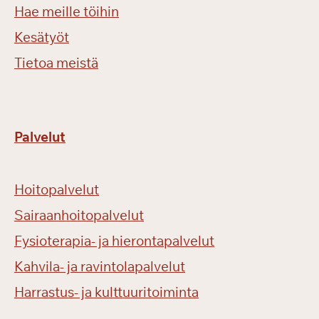
Hae meille töihin
Kesätyöt
Tietoa meistä
Palvelut
Hoitopalvelut
Sairaanhoitopalvelut
Fysioterapia- ja hierontapalvelut
Kahvila- ja ravintolapalvelut
Harrastus- ja kulttuuritoiminta