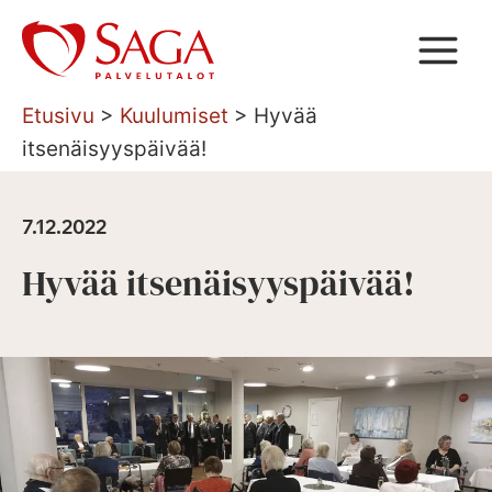
Siirry
sisältöön
Etusivu
>
Kuulumiset
>
Hyvää
itsenäisyyspäivää!
7.12.2022
Hyvää itsenäisyyspäivää!