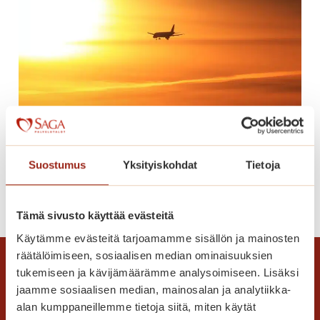
u
m
e
r
o
t
h
e
Lomaonnea
r
Suostumus
Yksityiskohdat
Tietoja
ä
t
L
Lue lisää
t
o
Tämä sivusto käyttää evästeitä
ä
m
v
Käytämme evästeitä tarjoamamme sisällön ja mainosten
a
räätälöimiseen, sosiaalisen median ominaisuuksien
ä
o
tukemiseen ja kävijämäärämme analysoimiseen. Lisäksi
t
n
jaamme sosiaalisen median, mainosalan ja analytiikka-
m
n
alan kumppaneillemme tietoja siitä, miten käytät
u
e