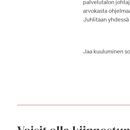
palvelutalon johtaj
arvokasta ohjelmaa
Juhlitaan yhdess
Jaa kuuluminen s