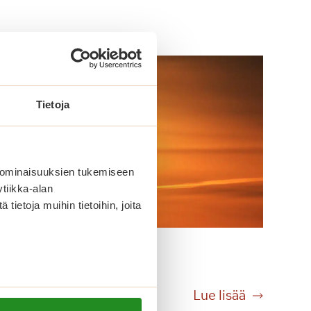
Tietoja
 ominaisuuksien tukemiseen
tiikka-alan
ietoja muihin tietoihin, joita
Lomaonnea
L
Lue lisää