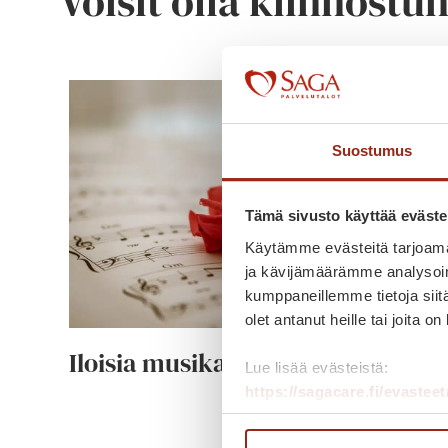
Voisit olla kiinnostu
Suostumus
Tämä sivusto käyttää eväste
Käytämme evästeitä tarjoama
ja kävijämäärämme analysoim
kumppaneillemme tietoja siitä
olet antanut heille tai joita o
Iloisia musikaaleja
Lue lisää evästeistä:
https://sagacare.fi/evasteet
I
Lue lisää