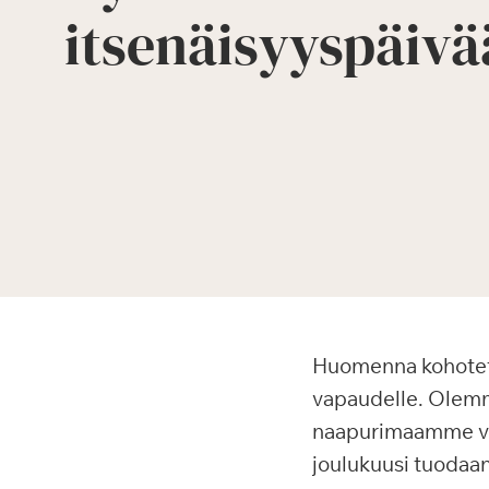
itsenäisyyspäivä
Huomenna kohoteta
vapaudelle. Olemme
naapurimaamme vall
joulukuusi tuodaan