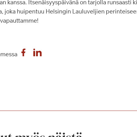
an kanssa. Itsenäisyyspäivänä on tarjolla runsaasti k
, joka huipentuu Helsingin Lauluveljien perinteiseen
ä vapauttamme!
omessa