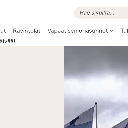
lut
Ravintolat
Vapaat senioriasunnot
Tu
äivää!