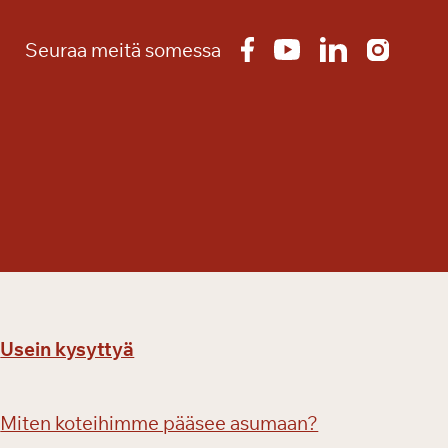
Seuraa meitä somessa
Usein kysyttyä
Miten koteihimme pääsee asumaan?