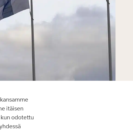
a kansamme
e itäisen
 kun odotettu
 yhdessä