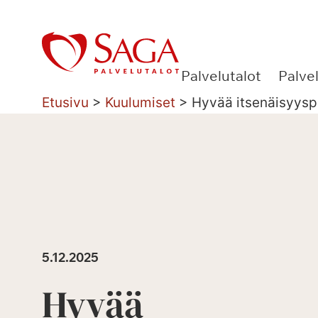
Siirry
sisältöön
Palvelutalot
Palve
Etusivu
>
Kuulumiset
>
Hyvää itsenäisyysp
5.12.2025
Hyvää