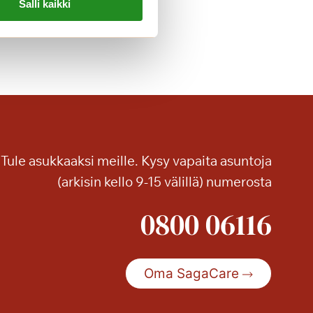
o
Salli kaikki
m
a
o
n
n
e
a
Tule asukkaaksi meille. Kysy vapaita asuntoja
(arkisin kello 9-15 välillä) numerosta
0800 06116
Oma SagaCare