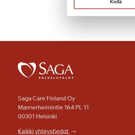
l
Kiellä
o
i
s
i
a
m
u
s
i
k
a
a
l
Saga Care Finland Oy
e
Mannerheimintie 164 PL 11
j
00301 Helsinki
a
Kaikki yhteystiedot