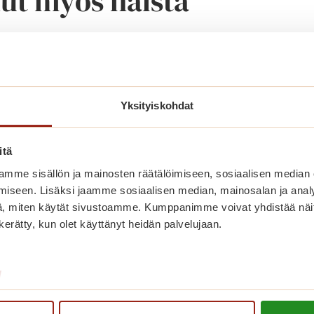
nut myös näistä
Yksityiskohdat
itä
mme sisällön ja mainosten räätälöimiseen, sosiaalisen median
iseen. Lisäksi jaamme sosiaalisen median, mainosalan ja analy
, miten käytät sivustoamme. Kumppanimme voivat yhdistää näitä t
n kerätty, kun olet käyttänyt heidän palvelujaan.
Bingon numerot herättävät
muistot eloon
/