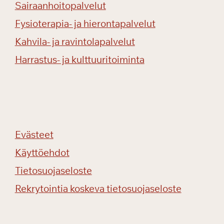
Sairaanhoitopalvelut
Fysioterapia- ja hierontapalvelut
Kahvila- ja ravintolapalvelut
Harrastus- ja kulttuuritoiminta
Evästeet
Käyttöehdot
Tietosuojaseloste
Rekrytointia koskeva tietosuojaseloste