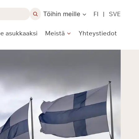
Töihin meille
FI
|
SVE
le asukkaaksi
Meistä
Yhteystiedot