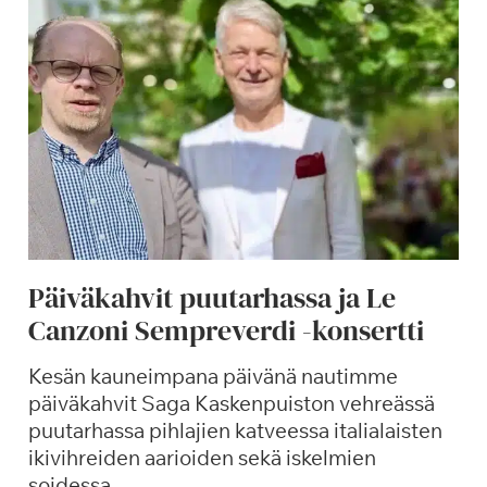
Päiväkahvit puutarhassa ja Le
Canzoni Sempreverdi -konsertti
Kesän kauneimpana päivänä nautimme
päiväkahvit Saga Kaskenpuiston vehreässä
puutarhassa pihlajien katveessa italialaisten
ikivihreiden aarioiden sekä iskelmien
soidessa.