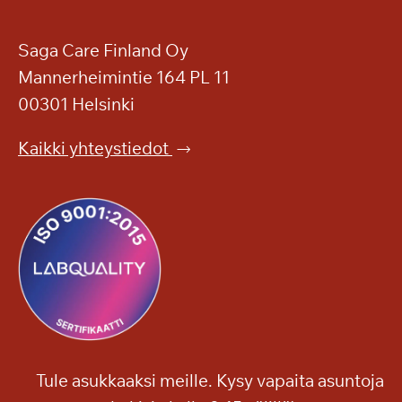
,
K
i
j
a
o
Saga Care Finland Oy
s
k
Mannerheimintie 164 PL 11
k
a
e
00301 Helsinki
h
n
e
p
Kaikki yhteystiedot
r
u
ä
i
ä
s
e
t
l
o
o
o
o
n
n
!
j
a
Tule asukkaaksi meille. Kysy vapaita asuntoja
m