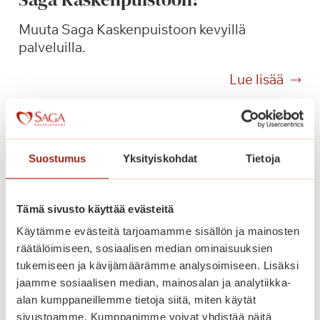
h
Muuta Saga Kaskenpuistoon kevyillä
a
palveluilla.
s
s
M
Lue lisää
a
u
j
u
a
t
L
a
e
Suostumus
Yksityiskohdat
Tietoja
n
C
y
a
t
n
Tämä sivusto käyttää evästeitä
p
z
Käytämme evästeitä tarjoamamme sisällön ja mainosten
e
o
räätälöimiseen, sosiaalisen median ominaisuuksien
r
n
tukemiseen ja kävijämäärämme analysoimiseen. Lisäksi
u
i
jaamme sosiaalisen median, mainosalan ja analytiikka-
s
S
alan kumppaneillemme tietoja siitä, miten käytät
p
e
sivustoamme. Kumppanimme voivat yhdistää näitä