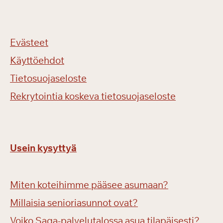
Evästeet
Käyttöehdot
Tietosuojaseloste
Rekrytointia koskeva tietosuojaseloste
Usein kysyttyä
Miten koteihimme pääsee asumaan?
Millaisia senioriasunnot ovat?
Voiko Saga-palvelutalossa asua tilapäisesti?