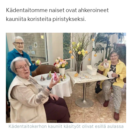
Kädentaitomme naiset ovat ahkeroineet
kauniita koristeita piristykseksi.
Kädentaitokerhon kauniit käsityöt olivat esillä aulassa