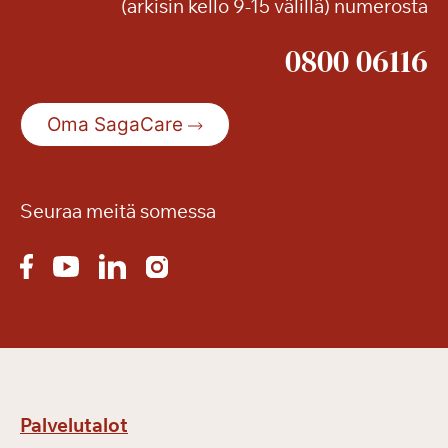
(arkisin kello 9-15 välillä) numerosta
u
i
0800 06116
t
a
k
Oma SagaCare
e
s
ä
n
Seuraa meitä somessa
r
e
t
k
i
ä
Palvelutalot