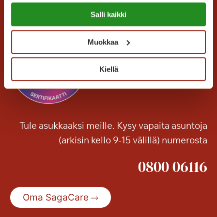
Lue lisää evästeistä:
a
Salli kaikki
https://sagacare.fi/evasteet/
K
a
Muokkaa
n
a
l
Kiellä
i
n
r
a
Tule asukkaaksi meille. Kysy vapaita asuntoja
n
(arkisin kello 9-15 välillä) numerosta
n
a
0800 06116
s
s
a
Oma SagaCare