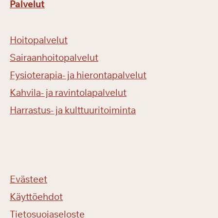
Palvelut
Hoitopalvelut
Sairaanhoitopalvelut
Fysioterapia- ja hierontapalvelut
Kahvila- ja ravintolapalvelut
Harrastus- ja kulttuuritoiminta
Evästeet
Käyttöehdot
Tietosuojaseloste