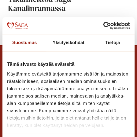
Kanalinrannassa
n
a
l
T
Lue lisää
i
i
n
k
Suostumus
Yksityiskohdat
Tietoja
r
a
a
n
n
h
Tämä sivusto käyttää evästeitä
n
e
Käytämme evästeitä tarjoamamme sisällön ja mainosten
a
i
räätälöimiseen, sosiaalisen median ominaisuuksien
s
t
tukemiseen ja kävijämäärämme analysoimiseen. Lisäksi
s
t
jaamme sosiaalisen median, mainosalan ja analytiikka-
a
o
Saga Care Finland Oy
alan kumppaneillemme tietoja siitä, miten käytät
a
sivustoamme. Kumppanimme voivat yhdistää näitä
Mannerheimintie 164 PL 11
S
tietoja muihin tietoihin, joita olet antanut heille tai joita on
00301 Helsinki
kerätty, kun olet käyttänyt heidän palvelujaan.
a
g
Kaikki yhteystiedot