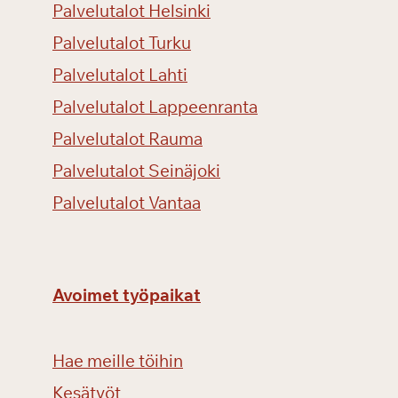
Palvelutalot Helsinki
m
p
Palvelutalot Turku
r
Palvelutalot Lahti
e
Palvelutalot Lappeenranta
v
e
Palvelutalot Rauma
r
Palvelutalot Seinäjoki
d
i
Palvelutalot Vantaa
-
k
o
n
Avoimet työpaikat
s
e
r
Hae meille töihin
t
Kesätyöt
t