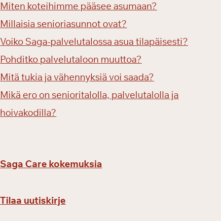
Miten koteihimme pääsee asumaan?
r
e
Millaisia senioriasunnot ovat?
t
Voiko Saga-palvelutalossa asua tilapäisesti?
k
Pohditko palvelutaloon muuttoa?
i
ä
Mitä tukia ja vähennyksiä voi saada?
Mikä ero on senioritalolla, palvelutalolla ja
hoivakodilla?
Saga Care kokemuksia
Tilaa uutiskirje