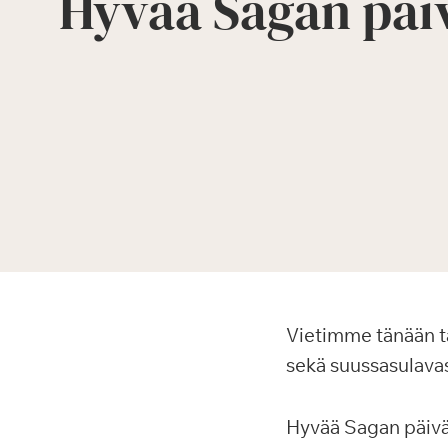
Hyvää Sagan päi
Vietimme tänään ta
sekä suussasulavas
Hyvää Sagan päivää