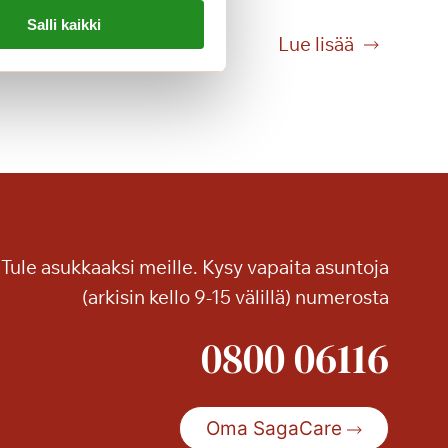
Salli kaikki
T
Lue lisää
a
i
d
e
t
t
a
,
Tule asukkaaksi meille. Kysy vapaita asuntoja
j
o
(arkisin kello 9-15 välillä) numerosta
k
0800 06116
a
h
e
r
Oma SagaCare
ä