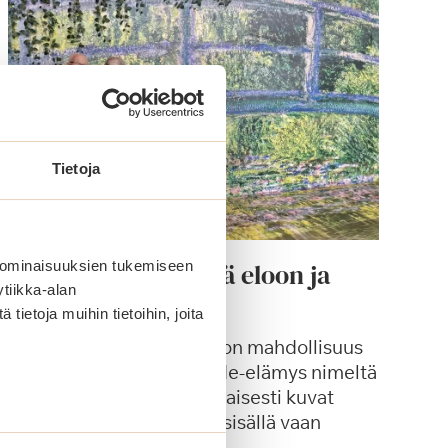
Tietoja
Taidetta, joka herää eloon ja
 ominaisuuksien tukemiseen
tiikka-alan
muita kesän retkiä
ietoja muihin tietoihin, joita
Tänä kesänä Logomossa on mahdollisuus
kokea moniaistillinen taide-elämys nimeltä
Frameless. Nimensä mukaisesti kuvat
eivät pysyneet kehysten sisällä vaan
lähtivät kirjaimellisesti…