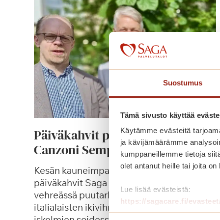
Suostumus
Tämä sivusto käyttää eväste
Päiväkahvit puutarhassa ja Le
Käytämme evästeitä tarjoama
ja kävijämäärämme analysoim
Canzoni Sempreverdi -konsertti
kumppaneillemme tietoja siitä
olet antanut heille tai joita o
Kesän kauneimpana päivänä nautimme
päiväkahvit Saga Kaskenpuiston
Lue lisää evästeistä:
vehreässä puutarhassa pihlajien katveessa
https://sagacare.fi/evasteet
italialaisten ikivihreiden aarioiden sekä
iskelmien soidessa.