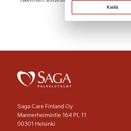
Kiellä
P
Lue lisää
ä
i
v
ä
k
a
h
v
i
t
p
u
Saga Care Finland Oy
u
t
Mannerheimintie 164 PL 11
a
00301 Helsinki
r