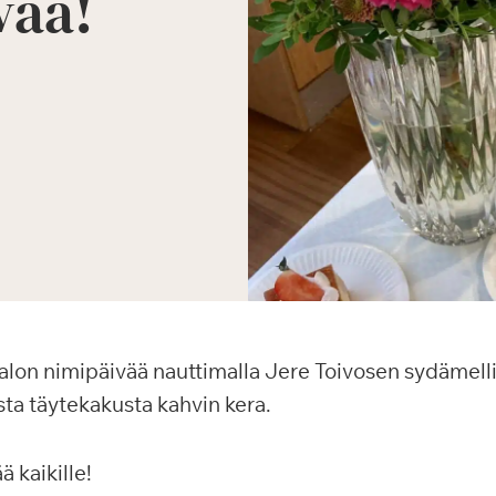
vää!
lon nimipäivää nauttimalla Jere Toivosen sydämelli
ta täytekakusta kahvin kera.
 kaikille!