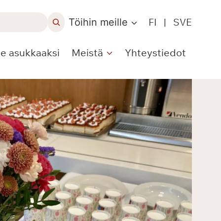
Töihin meille
FI
|
SVE
le asukkaaksi
Meistä
Yhteystiedot