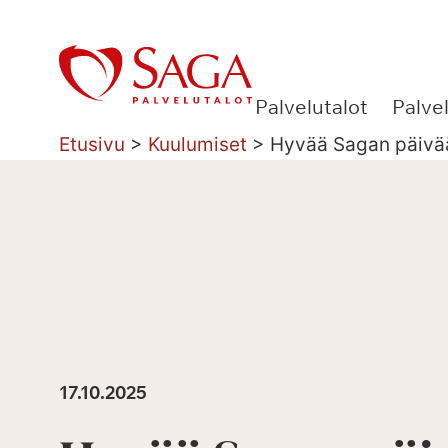
Siirry
sisältöön
Palvelutalot
Palve
Etusivu
>
Kuulumiset
>
Hyvää Sagan päivä
17.10.2025