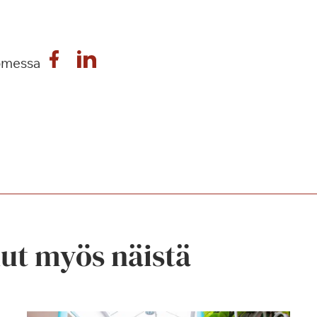
omessa
nut myös näistä