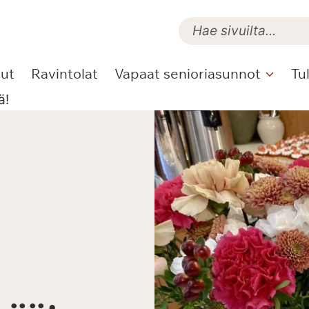
lut
Ravintolat
Vapaat senioriasunnot
Tu
ä!