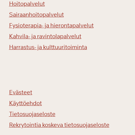
e
Hoitopalvelut
n
Sairaanhoitopalvelut
p
u
Fysioterapia- ja hierontapalvelut
i
Kahvila- ja ravintolapalvelut
s
t
Harrastus- ja kulttuuritoiminta
o
o
n
!
Evästeet
Käyttöehdot
Tietosuojaseloste
Rekrytointia koskeva tietosuojaseloste