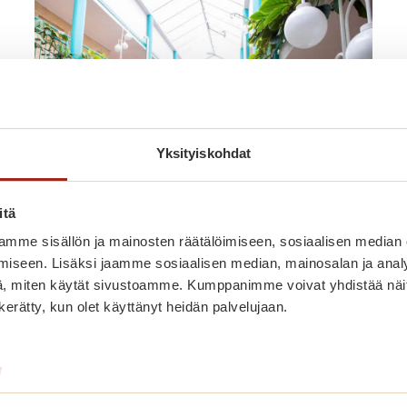
Yksityiskohdat
itä
Muuta nyt
mme sisällön ja mainosten räätälöimiseen, sosiaalisen median
iseen. Lisäksi jaamme sosiaalisen median, mainosalan ja analy
peruspalvelumaksulla Saga
, miten käytät sivustoamme. Kumppanimme voivat yhdistää näitä t
Kaskenpuistoon!
n kerätty, kun olet käyttänyt heidän palvelujaan.
Muuta Saga Kaskenpuistoon kevyillä
palveluilla.
/
M
Lue lisää