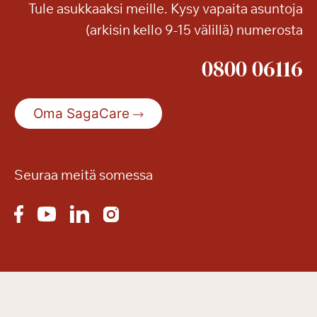
Tule asukkaaksi meille. Kysy vapaita asuntoja
e
(arkisin kello 9-15 välillä) numerosta
t
s
0800 06116
e
n
i
Oma SagaCare
o
r
i
m
Seuraa meitä somessa
e
s
s
u
t
h
u
r