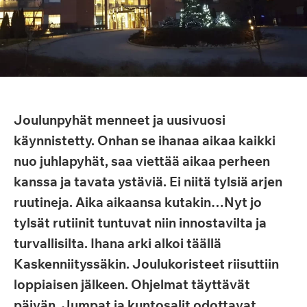
Joulunpyhät menneet ja uusivuosi
käynnistetty. Onhan se ihanaa aikaa kaikki
nuo juhlapyhät, saa viettää aikaa perheen
kanssa ja tavata ystäviä. Ei niitä tylsiä arjen
ruutineja. Aika aikaansa kutakin…Nyt jo
tylsät rutiinit tuntuvat niin innostavilta ja
turvallisilta. Ihana arki alkoi täällä
Kaskenniityssäkin. Joulukoristeet riisuttiin
loppiaisen jälkeen. Ohjelmat täyttävät
päivän. Jumpat ja kuntosalit odottavat