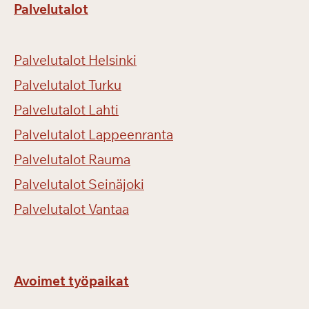
Palvelutalot
m
a
s
Palvelutalot Helsinki
i
v
Palvelutalot Turku
a
Palvelutalot Lahti
t
Palvelutalot Lappeenranta
j
ä
Palvelutalot Rauma
l
Palvelutalot Seinäjoki
l
e
Palvelutalot Vantaa
e
n
!
Avoimet työpaikat