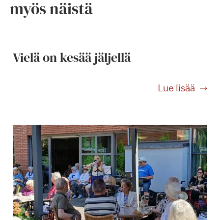
myös näistä
Vielä on kesää jäljellä
V
Lue lisää
i
e
l
ä
o
n
k
e
s
ä