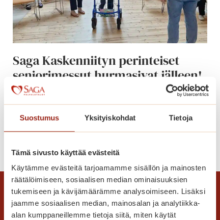
k
e
s
ä
Saga Kaskenniityn perinteiset
p
seniorimessut hurmasivat jälleen!
ä
i
Vietimme keväiset jokavuotiset
v
seniorimessut toukokuun lopulla. Talo täyttyi
ä
Suostumus
Yksityiskohdat
Tietoja
messuhulinasta.
S
a
S
Lue lisää
g
Tämä sivusto käyttää evästeitä
a
a
g
Käytämme evästeitä tarjoamamme sisällön ja mainosten
K
a
räätälöimiseen, sosiaalisen median ominaisuuksien
a
K
tukemiseen ja kävijämäärämme analysoimiseen. Lisäksi
s
a
jaamme sosiaalisen median, mainosalan ja analytiikka-
k
s
alan kumppaneillemme tietoja siitä, miten käytät