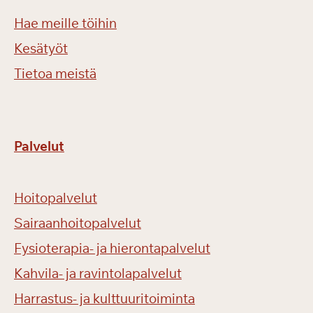
Hae meille töihin
Kesätyöt
Tietoa meistä
Palvelut
Hoitopalvelut
Sairaanhoitopalvelut
Fysioterapia- ja hierontapalvelut
Kahvila- ja ravintolapalvelut
Harrastus- ja kulttuuritoiminta