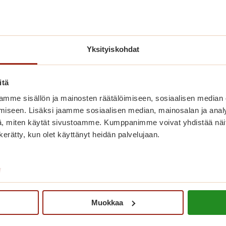
Yksityiskohdat
Saga Kaskenniityn perinteiset
itä
seniorimessut hurmasivat
mme sisällön ja mainosten räätälöimiseen, sosiaalisen median
jälleen!
iseen. Lisäksi jaamme sosiaalisen median, mainosalan ja analy
, miten käytät sivustoamme. Kumppanimme voivat yhdistää näitä t
Vietimme keväiset jokavuotiset
n kerätty, kun olet käyttänyt heidän palvelujaan.
seniorimessut toukokuun lopulla. Talo
täyttyi messuhulinasta.
/
S
Lue lisää
a
g
Muokkaa
a