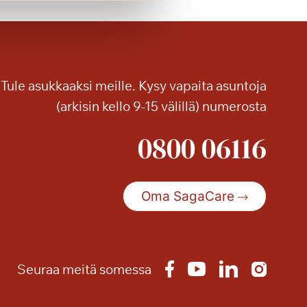
k
e
v
y
i
Tule asukkaaksi meille. Kysy vapaita asuntoja
l
(arkisin kello 9-15 välillä) numerosta
l
ä
0800 06116
p
a
l
Oma SagaCare
v
e
l
u
i
Seuraa meitä somessa
l
l