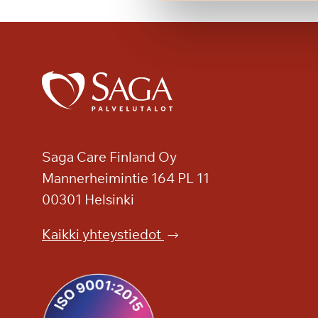
e
n
k
e
s
ä
p
ä
i
Saga Care Finland Oy
v
Mannerheimintie 164 PL 11
ä
00301 Helsinki
S
a
Kaikki yhteystiedot
g
a
K
a
s