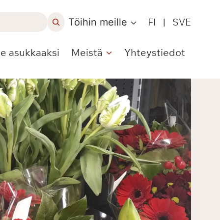
Töihin meille
FI
|
SVE
le asukkaaksi
Meistä
Yhteystiedot