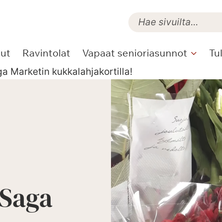
lut
Ravintolat
Vapaat senioriasunnot
Tu
a Marketin kukkalahjakortilla!
 Saga