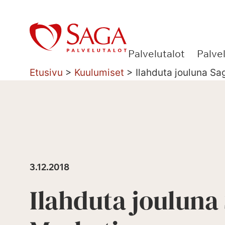
Siirry
sisältöön
Palvelutalot
Palve
Etusivu
>
Kuulumiset
>
Ilahduta jouluna Sag
3.12.2018
Ilahduta jouluna