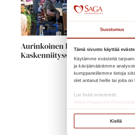
Suostumus
Aurinkoinen kesäpäivä Saga
Tämä sivusto käyttää eväste
Kaskenniityssä
Käytämme evästeitä tarjoama
ja kävijämäärämme analysoim
A
Lue lisää
kumppaneillemme tietoja siitä
u
olet antanut heille tai joita o
r
Lue lisää evästeistä:
i
https://sagacare.fi/evasteet
n
k
o
Kiellä
i
n