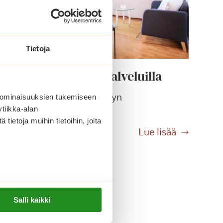
Tietoja
Uusi koti kevyillä palveluilla
Muuta Saga Kaskenniittyyn
 ominaisuuksien tukemiseen
peruspalvelumaksulla.
tiikka-alan
ietoja muihin tietoihin, joita
U
Lue lisää
u
s
i
k
o
Salli kaikki
t
i