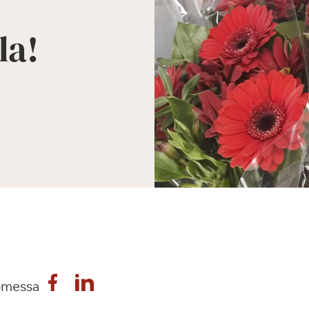
la!
omessa