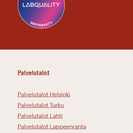
k
e
n
n
i
i
t
y
s
Palvelutalot
s
ä
Palvelutalot Helsinki
Palvelutalot Turku
Palvelutalot Lahti
Palvelutalot Lappeenranta