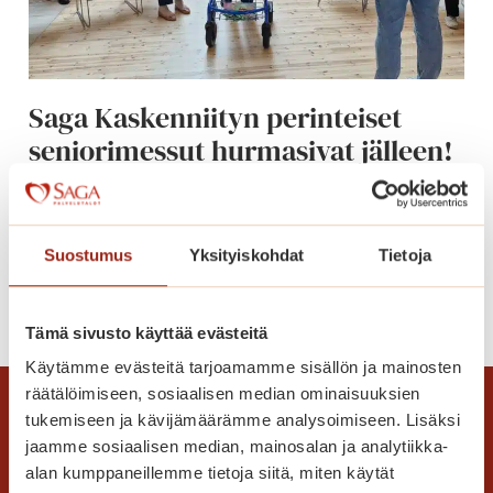
k
e
s
ä
Saga Kaskenniityn perinteiset
p
seniorimessut hurmasivat jälleen!
ä
i
Vietimme keväiset jokavuotiset
v
seniorimessut toukokuun lopulla. Talo täyttyi
ä
messuhulinasta.
S
Suostumus
Yksityiskohdat
Tietoja
a
S
Lue lisää
g
a
Tämä sivusto käyttää evästeitä
a
g
K
Käytämme evästeitä tarjoamamme sisällön ja mainosten
a
a
räätälöimiseen, sosiaalisen median ominaisuuksien
K
s
tukemiseen ja kävijämäärämme analysoimiseen. Lisäksi
a
k
jaamme sosiaalisen median, mainosalan ja analytiikka-
s
e
alan kumppaneillemme tietoja siitä, miten käytät