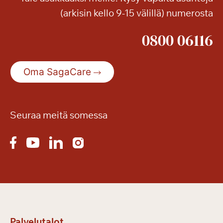
e
(arkisin kello 9-15 välillä) numerosta
t
s
0800 06116
e
n
i
Oma SagaCare
o
r
i
m
Seuraa meitä somessa
e
s
s
u
t
h
u
r
Palvelutalot