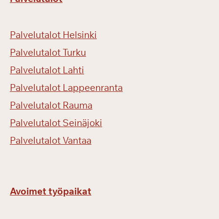
m
a
s
Palvelutalot Helsinki
i
v
Palvelutalot Turku
a
Palvelutalot Lahti
t
Palvelutalot Lappeenranta
j
ä
Palvelutalot Rauma
l
Palvelutalot Seinäjoki
l
e
Palvelutalot Vantaa
e
n
!
Avoimet työpaikat