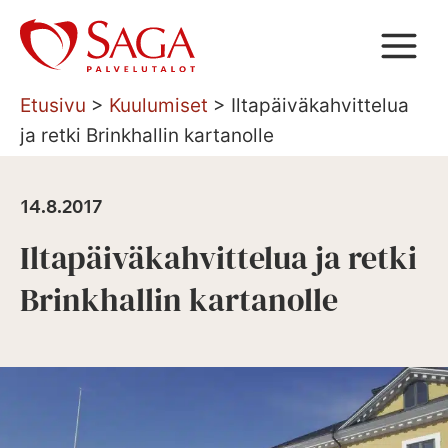
Siirry
sisältöön
Etusivu
>
Kuulumiset
>
Iltapäiväkahvittelua
ja retki Brinkhallin kartanolle
14.8.2017
Iltapäiväkahvittelua ja retki
Brinkhallin kartanolle