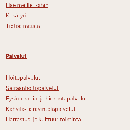
Hae meille töihin
Kesätyöt
Tietoa meistä
Palvelut
Hoitopalvelut
Sairaanhoitopalvelut
Fysioterapia- ja hierontapalvelut
Kahvila- ja ravintolapalvelut
Harrastus- ja kulttuuritoiminta