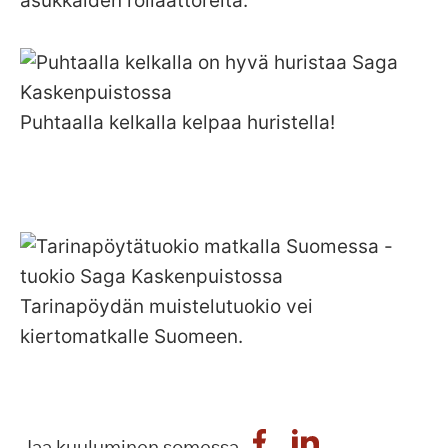
asukkaiden rollaattoreita.
Puhtaalla kelkalla kelpaa huristella!
Tarinapöydän muistelutuokio vei
kiertomatkalle Suomeen.
Jaa kuuluminen somessa