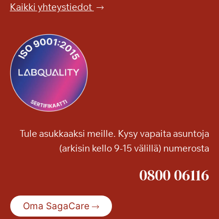
e
p
Kaikki yhteystiedot
r
u
ä
i
ä
s
e
t
l
o
o
o
o
n
n
!
j
a
Tule asukkaaksi meille. Kysy vapaita asuntoja
m
(arkisin kello 9-15 välillä) numerosta
u
i
0800 06116
t
a
k
Oma SagaCare
e