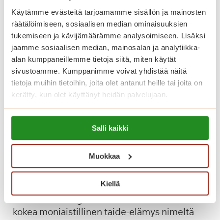
u
a
Käytämme evästeitä tarjoamamme sisällön ja mainosten
t
L
räätälöimiseen, sosiaalisen median ominaisuuksien
a
e
tukemiseen ja kävijämäärämme analysoimiseen. Lisäksi
n
C
jaamme sosiaalisen median, mainosalan ja analytiikka-
y
a
alan kumppaneillemme tietoja siitä, miten käytät
t
n
sivustoamme. Kumppanimme voivat yhdistää näitä
p
z
tietoja muihin tietoihin, joita olet antanut heille tai joita on
e
o
kerätty, kun olet käyttänyt heidän palvelujaan.
r
n
u
i
Lue lisää evästeistä:
s
Salli kaikki
https://sagacare.fi/evasteet/
S
p
e
a
m
Muokkaa
Taidetta, joka herää eloon ja muita
l
p
kesän retkiä
v
r
Kiellä
e
e
Tänä kesänä Logomossa on mahdollisuus
l
v
kokea moniaistillinen taide-elämys nimeltä
u
e