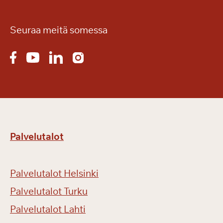
s
ä
n
Seuraa meitä somessa
r
e
t
k
i
ä
Palvelutalot
Palvelutalot Helsinki
Palvelutalot Turku
Palvelutalot Lahti