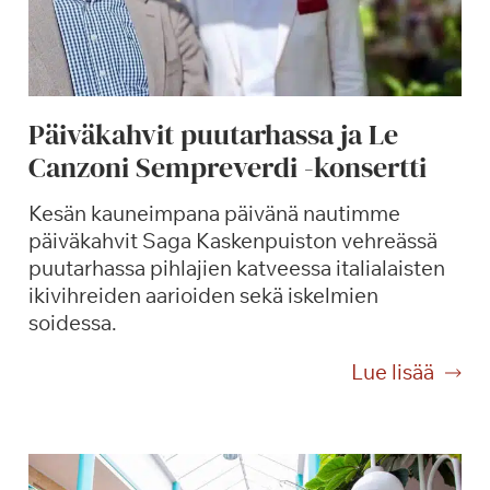
Päiväkahvit puutarhassa ja Le
Canzoni Sempreverdi -konsertti
Kesän kauneimpana päivänä nautimme
päiväkahvit Saga Kaskenpuiston vehreässä
puutarhassa pihlajien katveessa italialaisten
ikivihreiden aarioiden sekä iskelmien
soidessa.
P
Lue lisää
ä
i
v
ä