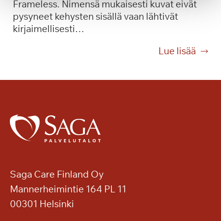
Frameless. Nimensä mukaisesti kuvat eivät
m
r
pysyneet kehysten sisällä vaan lähtivät
a
d
kirjaimellisesti…
k
i
s
-
T
Lue lisää
u
k
a
l
o
i
l
n
d
a
s
e
S
e
t
a
r
t
g
t
a
a
t
,
K
i
j
a
o
Saga Care Finland Oy
s
k
Mannerheimintie 164 PL 11
k
a
e
00301 Helsinki
h
n