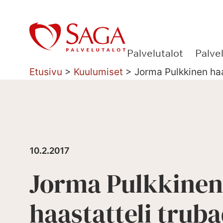
Siirry
sisältöön
Palvelutalot
Palve
Etusivu
>
Kuulumiset
>
Jorma Pulkkinen haa
10.2.2017
Jorma Pulkkinen
haastatteli trub