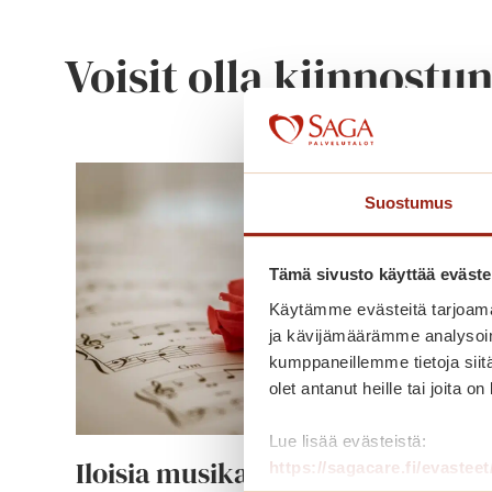
Voisit olla kiinnostu
Suostumus
Tämä sivusto käyttää eväste
Käytämme evästeitä tarjoama
ja kävijämäärämme analysoim
kumppaneillemme tietoja siitä
olet antanut heille tai joita o
Lue lisää evästeistä:
Iloisia musikaaleja
https://sagacare.fi/evasteet