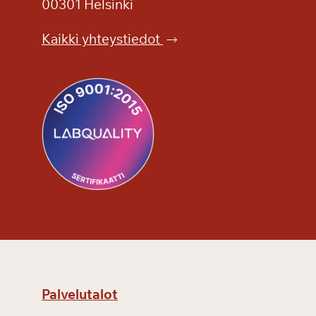
00301 Helsinki
a
Kaikki yhteystiedot
Palvelutalot