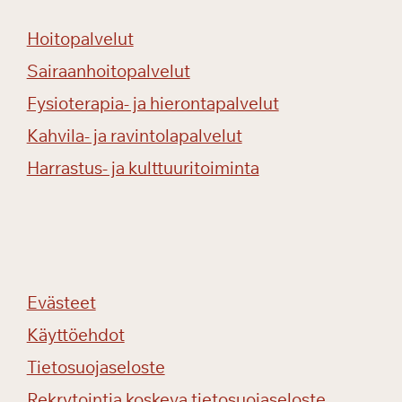
o
n
Hoitopalvelut
Sairaanhoitopalvelut
Fysioterapia- ja hierontapalvelut
Kahvila- ja ravintolapalvelut
Harrastus- ja kulttuuritoiminta
Evästeet
Käyttöehdot
Tietosuojaseloste
Rekrytointia koskeva tietosuojaseloste