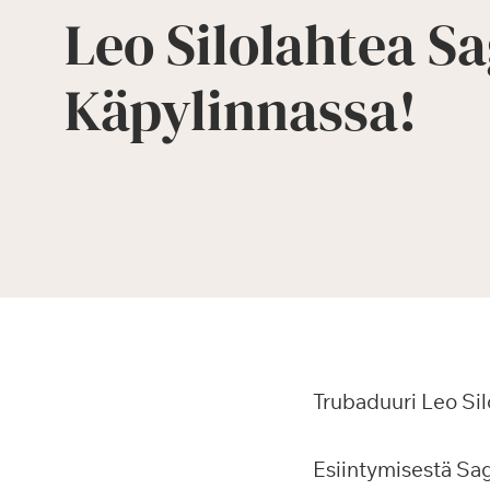
Leo Silolahtea S
Käpylinnassa!
Trubaduuri Leo Sil
Esiintymisestä Sag