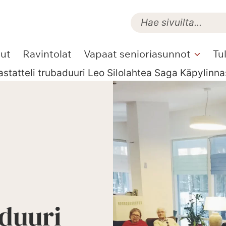
lut
Ravintolat
Vapaat senioriasunnot
Tu
statteli trubaduuri Leo Silolahtea Saga Käpylinna
aduuri