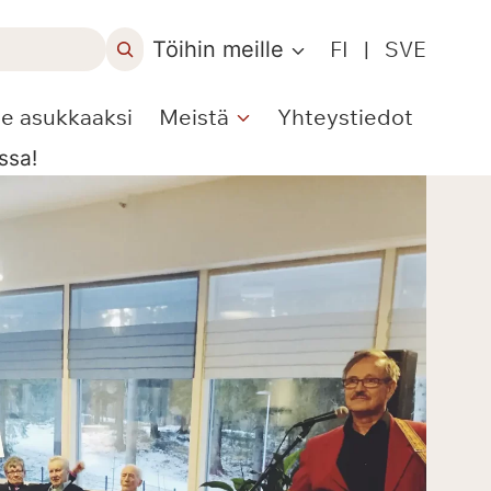
Töihin meille
FI
|
SVE
le asukkaaksi
Meistä
Yhteystiedot
ssa!