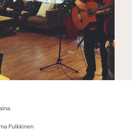
aina.
orma Pulkkinen