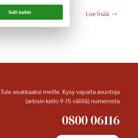
Salli kaikki
L
Lue lisää
o
m
a
o
n
n
e
a
Tule asukkaaksi meille. Kysy vapaita asuntoja
(arkisin kello 9-15 välillä) numerosta
0800 06116