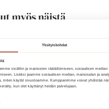
nut myös näistä
Yksityiskohdat
itä
mme sisällön ja mainosten räätälöimiseen, sosiaalisen median
iseen. Lisäksi jaamme sosiaalisen median, mainosalan ja analy
, miten käytät sivustoamme. Kumppanimme voivat yhdistää näitä t
n kerätty, kun olet käyttänyt heidän palvelujaan.
Bingon numerot herättävät
/