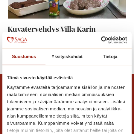
t
S
a
Kuvatervehdys Villa Karin
g
pääsiäisestä
a
V
i
K
Lue lisää
Suostumus
Yksityiskohdat
Tietoja
l
u
l
v
a
a
Tämä sivusto käyttää evästeitä
K
t
Käytämme evästeitä tarjoamamme sisällön ja mainosten
a
e
räätälöimiseen, sosiaalisen median ominaisuuksien
r
r
tukemiseen ja kävijämäärämme analysoimiseen. Lisäksi
i
v
jaamme sosiaalisen median, mainosalan ja analytiikka-
s
e
alan kumppaneillemme tietoja siitä, miten käytät
s
h
sivustoamme. Kumppanimme voivat yhdistää näitä
a
d
Saga Care Finland Oy
tietoja muihin tietoihin, joita olet antanut heille tai joita on
3