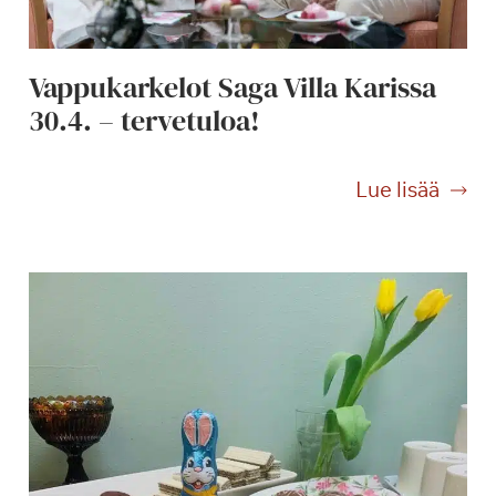
s
y
k
Vappukarkelot Saga Villa Karissa
s
30.4. – tervetuloa!
i
ö
V
Lue lisää
a
p
p
u
k
a
r
k
e
l
o