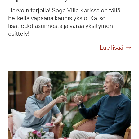
Harvoin tarjolla! Saga Villa Karissa on tällä
hetkellä vapaana kaunis yksiö. Katso
lisätiedot asunnosta ja varaa yksityinen
esittely!
V
Lue lisää
a
p
a
a
n
a
k
a
u
n
i