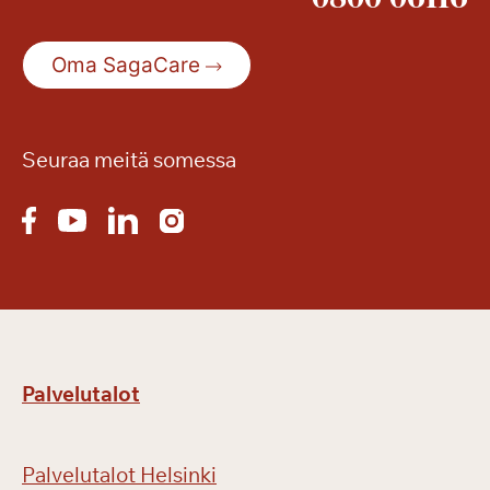
i
s
Oma SagaCare
e
s
t
ä
Seuraa meitä somessa
Palvelutalot
Palvelutalot Helsinki