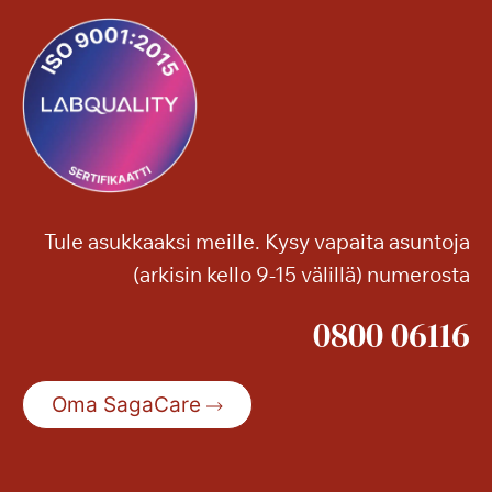
p
e
r
i
n
t
e
i
s
Tule asukkaaksi meille. Kysy vapaita asuntoja
e
(arkisin kello 9-15 välillä) numerosta
t
s
0800 06116
e
n
i
Oma SagaCare
o
r
i