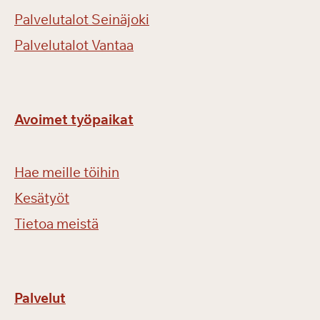
l
Palvelutalot Seinäjoki
l
e
Palvelutalot Vantaa
e
n
!
Avoimet työpaikat
Hae meille töihin
Kesätyöt
Tietoa meistä
Palvelut