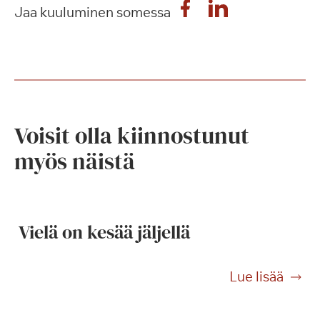
Jaa kuuluminen somessa
Voisit olla kiinnostunut
myös näistä
Vielä on kesää jäljellä
V
Lue lisää
i
e