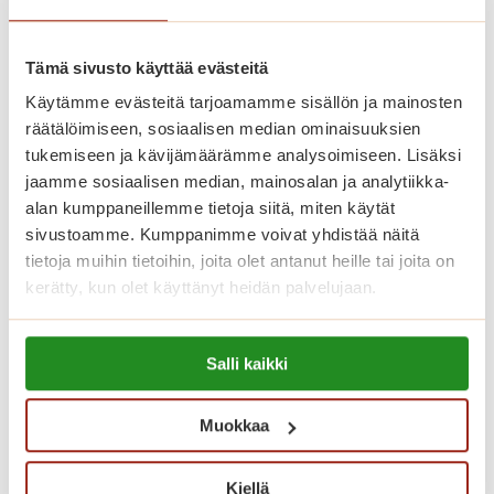
r
i
n
Tämä sivusto käyttää evästeitä
k
Käytämme evästeitä tarjoamamme sisällön ja mainosten
o
räätälöimiseen, sosiaalisen median ominaisuuksien
i
tukemiseen ja kävijämäärämme analysoimiseen. Lisäksi
n
jaamme sosiaalisen median, mainosalan ja analytiikka-
e
alan kumppaneillemme tietoja siitä, miten käytät
n
sivustoamme. Kumppanimme voivat yhdistää näitä
k
tietoja muihin tietoihin, joita olet antanut heille tai joita on
e
kerätty, kun olet käyttänyt heidän palvelujaan.
s
ä
Lue lisää evästeistä:
Saga Kaskenniityn perinteiset
p
Salli kaikki
https://sagacare.fi/evasteet/
seniorimessut hurmasivat jälleen!
ä
i
Muokkaa
Vietimme keväiset jokavuotiset
v
seniorimessut toukokuun lopulla. Talo täyttyi
ä
Kiellä