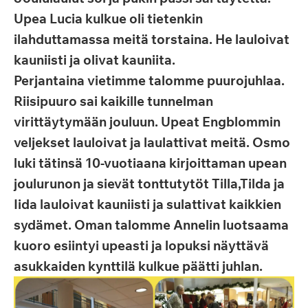
Upea Lucia kulkue oli tietenkin
ilahduttamassa meitä torstaina. He lauloivat
kauniisti ja olivat kauniita.
Perjantaina vietimme talomme puurojuhlaa.
Riisipuuro sai kaikille tunnelman
virittäytymään jouluun. Upeat Engblommin
veljekset lauloivat ja laulattivat meitä. Osmo
luki tätinsä 10-vuotiaana kirjoittaman upean
joulurunon ja sievät tonttutytöt Tilla,Tilda ja
Iida lauloivat kauniisti ja sulattivat kaikkien
sydämet. Oman talomme Annelin luotsaama
kuoro esiintyi upeasti ja lopuksi näyttävä
asukkaiden kynttilä kulkue päätti juhlan.