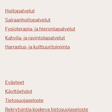
Hoitopalvelut
Sairaanhoitopalvelut
Fysioterapia- ja hierontapalvelut
Kahvila- ja ravintolapalvelut
Harrastus- ja kulttuuritoiminta
Evästeet
Käyttöehdot
Tietosuojaseloste
Rekrytointia koskeva tietosuojaseloste