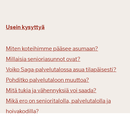
Usein kysyttyä
Miten koteihimme pääsee asumaan?
Millaisia senioriasunnot ovat?
Voiko Saga-palvelutalossa asua tilapäisesti?
Pohditko palvelutaloon muuttoa?
Mitä tukia ja vähennyksiä voi saada?
Mikä ero on senioritalolla, palvelutalolla ja
hoivakodilla?