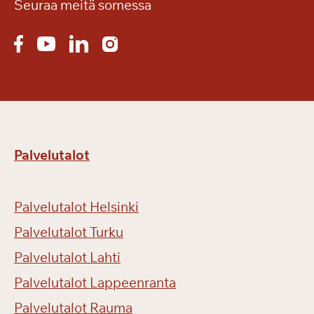
m
Seuraa meitä somessa
e
s
s
u
t
h
u
r
Palvelutalot
m
a
s
Palvelutalot Helsinki
i
v
Palvelutalot Turku
a
Palvelutalot Lahti
t
Palvelutalot Lappeenranta
j
ä
Palvelutalot Rauma