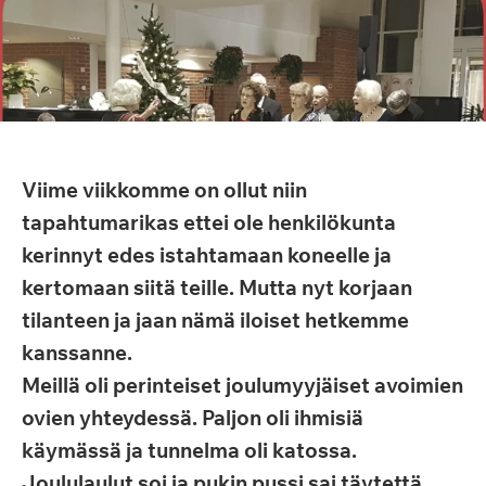
Viime viikkomme on ollut niin
tapahtumarikas ettei ole henkilökunta
kerinnyt edes istahtamaan koneelle ja
kertomaan siitä teille. Mutta nyt korjaan
tilanteen ja jaan nämä iloiset hetkemme
kanssanne.
Meillä oli perinteiset joulumyyjäiset avoimien
ovien yhteydessä. Paljon oli ihmisiä
käymässä ja tunnelma oli katossa.
Joululaulut soi ja pukin pussi sai täytettä.