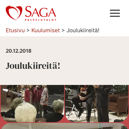
Siirry
sisältöön
Etusivu
>
Kuulumiset
>
Joulukiireitä!
20.12.2018
Joulukiireitä!