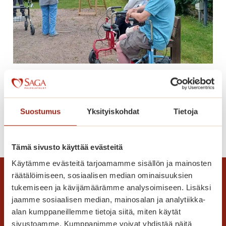
e
u
S
a
g
a
K
Tikanheittoa Saga
a
Kanalinrannassa
n
a
Suostumus
Yksityiskohdat
Tietoja
l
T
Lue lisää
i
i
n
Tämä sivusto käyttää evästeitä
k
r
Käytämme evästeitä tarjoamamme sisällön ja mainosten
a
a
räätälöimiseen, sosiaalisen median ominaisuuksien
n
n
tukemiseen ja kävijämäärämme analysoimiseen. Lisäksi
h
n
jaamme sosiaalisen median, mainosalan ja analytiikka-
e
a
alan kumppaneillemme tietoja siitä, miten käytät
i
s
sivustoamme. Kumppanimme voivat yhdistää näitä