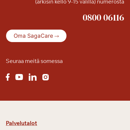
(arkisin kello 9-15 välillä) numerosta
n
a
0800 06116
s
s
a
Oma SagaCare
Seuraa meitä somessa
Palvelutalot