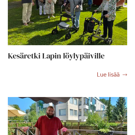
Kesäretki Lapin löylypäiville
K
Lue lisää
e
s
ä
r
e
t
k
i