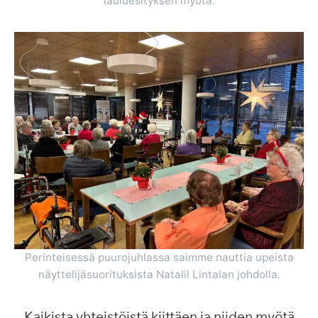
lauluesityksen myötä.
Perinteisessä puurojuhlassa saimme nauttia upeista
näyttelijäsuorituksista Natalil Lintalan johdolla.
Kaikista yhteistöistä kiittäen ja niiden myötä