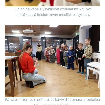
Lucian päivänä Hyllykallion koululaiset kävivät
esittämässä koskettavan musiikkiesityksen.
Päiväko-Trion suloiset lapset kävivät tuomassa jouluiloa