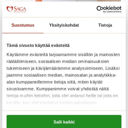
ä
k
a
h
Suostumus
Yksityiskohdat
Tietoja
v
i
a
Tämä sivusto käyttää evästeitä
,
Käytämme evästeitä tarjoamamme sisällön ja mainosten
k
räätälöimiseen, sosiaalisen median ominaisuuksien
i
tukemiseen ja kävijämäärämme analysoimiseen. Lisäksi
i
jaamme sosiaalisen median, mainosalan ja analytiikka-
Olisiko uusi kotisi palveluiden
t
alan kumppaneillemme tietoja siitä, miten käytät
keskellä?
o
sivustoamme. Kumppanimme voivat yhdistää näitä
s
tietoja muihin tietoihin, joita olet antanut heille tai joita on
Palvelutalossamme on vapaana kaunis yksiö.
!
kerätty, kun olet käyttänyt heidän palvelujaan.
Katso lisätiedot alta ja tule tutustumaan
paikan päälle!
Lue lisää evästeistä:
Salli kaikki
https://sagacare.fi/evasteet/
O
Lue lisää