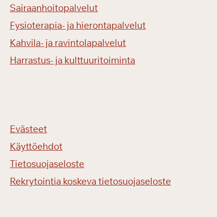
Sairaanhoitopalvelut
Fysioterapia- ja hierontapalvelut
Kahvila- ja ravintolapalvelut
Harrastus- ja kulttuuritoiminta
Evästeet
Käyttöehdot
Tietosuojaseloste
Rekrytointia koskeva tietosuojaseloste