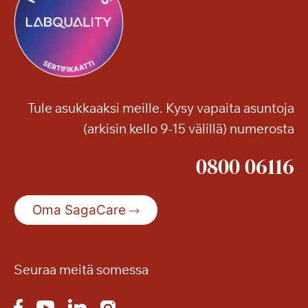
?
Tule asukkaaksi meille. Kysy vapaita asuntoja
(arkisin kello 9-15 välillä) numerosta
0800 06116
Oma SagaCare
Seuraa meitä somessa