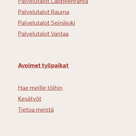
Palvelutalot Lappeenranta
Palvelutalot Rauma
Palvelutalot Seinäjoki
Palvelutalot Vantaa
Avoimet työpaikat
Hae meille töihin
Kesätyöt
Tietoa meistä