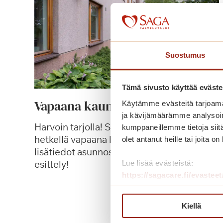
Suostumus
Tämä sivusto käyttää eväste
Vapaana kaunis yksiö
Käytämme evästeitä tarjoama
ja kävijämäärämme analysoim
Harvoin tarjolla! Saga Villa Karissa on tällä
kumppaneillemme tietoja siitä
hetkellä vapaana kaunis yksiö. Katso
olet antanut heille tai joita o
lisätiedot asunnosta ja varaa yksityinen
esittely!
Lue lisää evästeistä:
https://sagacare.fi/evasteet
V
Lue lisää
a
Kiellä
p