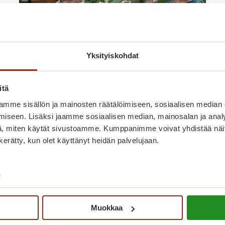
Yksityiskohdat
itä
Vappukarkelot Saga Villa Karissa
mme sisällön ja mainosten räätälöimiseen, sosiaalisen median
iseen. Lisäksi jaamme sosiaalisen median, mainosalan ja analy
30.4. – tervetuloa!
, miten käytät sivustoamme. Kumppanimme voivat yhdistää näitä t
n kerätty, kun olet käyttänyt heidän palvelujaan.
V
Lue lisää
a
p
/
p
u
Muokkaa
k