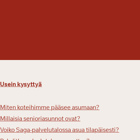
ä
ä
s
i
ä
i
s
e
s
t
ä
Usein kysyttyä
Miten koteihimme pääsee asumaan?
Millaisia senioriasunnot ovat?
Voiko Saga-palvelutalossa asua tilapäisesti?