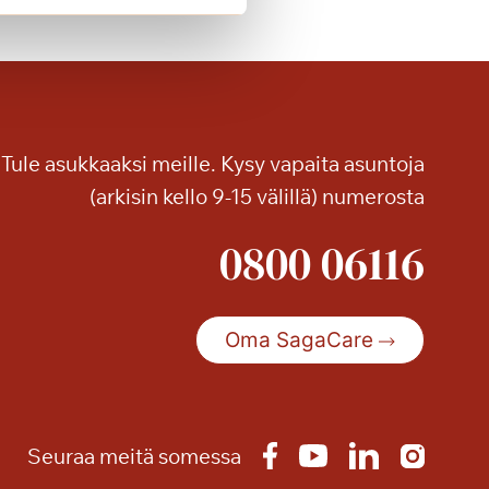
r
v
e
h
d
y
Tule asukkaaksi meille. Kysy vapaita asuntoja
s
(arkisin kello 9-15 välillä) numerosta
V
i
0800 06116
l
l
a
K
Oma SagaCare
a
r
i
n
Seuraa meitä somessa
p