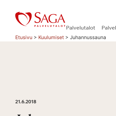
Siirry
sisältöön
Palvelutalot
Palve
Etusivu
>
Kuulumiset
>
Juhannussauna
21.6.2018