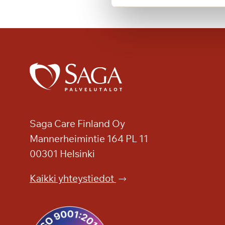
a
a
n
a
k
a
u
n
i
s
Saga Care Finland Oy
y
k
Mannerheimintie 164 PL 11
s
00301 Helsinki
i
ö
Kaikki yhteystiedot