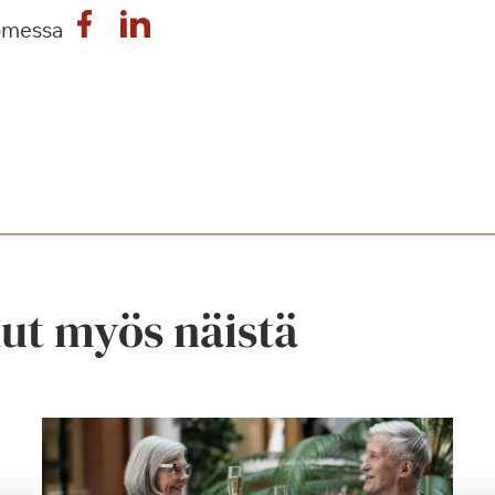
omessa
nut myös näistä