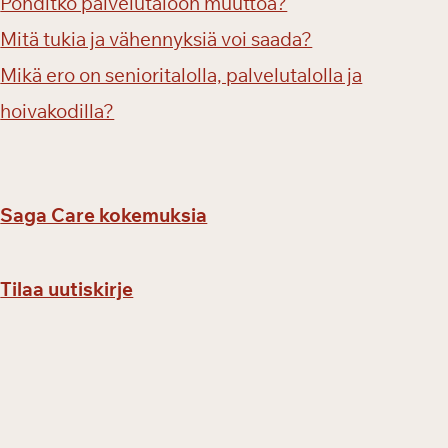
Pohditko palvelutaloon muuttoa?
Mitä tukia ja vähennyksiä voi saada?
Mikä ero on senioritalolla, palvelutalolla ja
hoivakodilla?
Saga Care kokemuksia
Tilaa uutiskirje