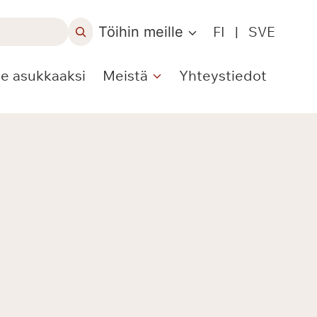
Töihin meille
FI
|
SVE
le asukkaaksi
Meistä
Yhteystiedot