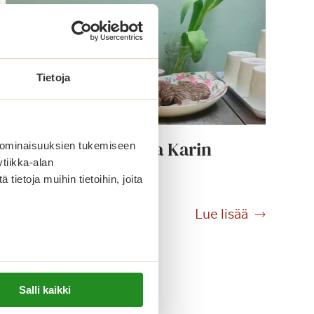
Tietoja
Kuvatervehdys Villa Karin
 ominaisuuksien tukemiseen
tiikka-alan
pääsiäisestä
ietoja muihin tietoihin, joita
K
Lue lisää
u
v
a
t
Salli kaikki
e