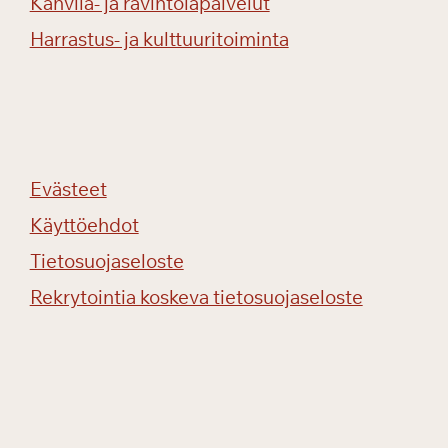
Kahvila- ja ravintolapalvelut
l
o
Harrastus- ja kulttuuritoiminta
a
!
Evästeet
Käyttöehdot
Tietosuojaseloste
Rekrytointia koskeva tietosuojaseloste