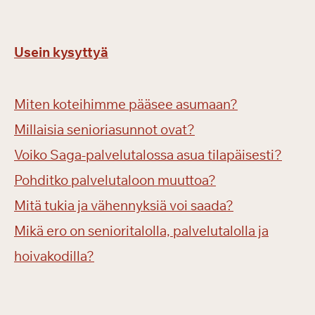
Usein kysyttyä
Miten koteihimme pääsee asumaan?
Millaisia senioriasunnot ovat?
Voiko Saga-palvelutalossa asua tilapäisesti?
Pohditko palvelutaloon muuttoa?
Mitä tukia ja vähennyksiä voi saada?
Mikä ero on senioritalolla, palvelutalolla ja
hoivakodilla?