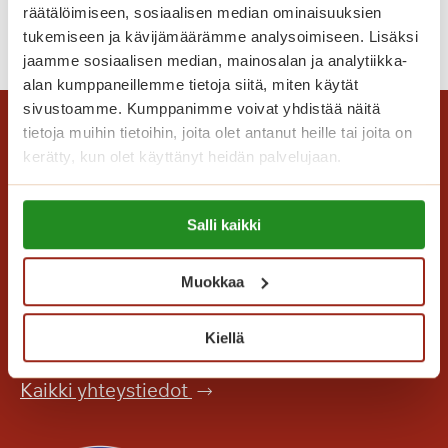
räätälöimiseen, sosiaalisen median ominaisuuksien
t
L
Lue lisää
tukemiseen ja kävijämäärämme analysoimiseen. Lisäksi
t
o
jaamme sosiaalisen median, mainosalan ja analytiikka-
ä
m
alan kumppaneillemme tietoja siitä, miten käytät
v
a
sivustoamme. Kumppanimme voivat yhdistää näitä
ä
o
tietoja muihin tietoihin, joita olet antanut heille tai joita on
t
n
kerätty, kun olet käyttänyt heidän palvelujaan.
m
n
u
e
Lue lisää evästeistä:
i
Salli kaikki
a
https://sagacare.fi/evasteet/
s
t
Saga Care Finland Oy
Muokkaa
o
Mannerheimintie 164 PL 11
t
00301 Helsinki
Kiellä
e
l
Kaikki yhteystiedot
o
o
n