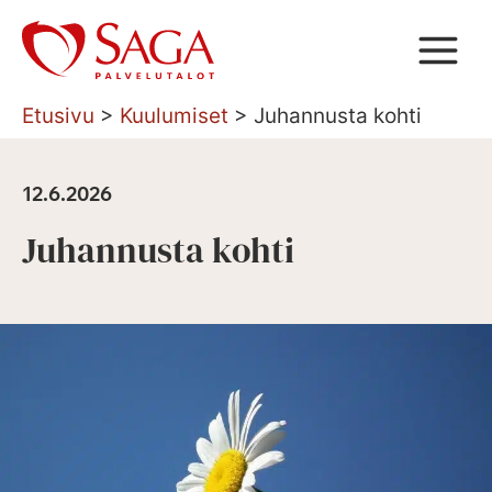
Siirry
sisältöön
Etusivu
>
Kuulumiset
>
Juhannusta kohti
12.6.2026
Juhannusta kohti