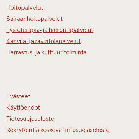
Hoitopalvelut
Sairaanhoitopalvelut
Fysioterapia- ja hierontapalvelut
Kahvila- ja ravintolapalvelut
Harrastus- ja kulttuuritoiminta
Evästeet
Käyttöehdot
Tietosuojaseloste
Rekrytointia koskeva tietosuojaseloste