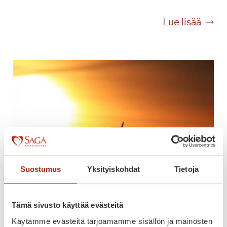
a
B
Lue lisää
i
n
g
o
n
n
u
m
e
r
o
Suostumus
Yksityiskohdat
Tietoja
t
h
e
Tämä sivusto käyttää evästeitä
Lomaonnea
r
Käytämme evästeitä tarjoamamme sisällön ja mainosten
ä