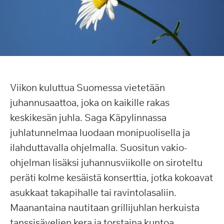
Viikon kuluttua Suomessa vietetään
juhannusaattoa, joka on kaikille rakas
keskikesän juhla. Saga Käpylinnassa
juhlatunnelmaa luodaan monipuolisella ja
ilahduttavalla ohjelmalla. Suositun vakio-
ohjelman lisäksi juhannusviikolle on siroteltu
peräti kolme kesäistä konserttia, jotka kokoavat
asukkaat takapihalle tai ravintolasaliin.
Maanantaina nautitaan grillijuhlan herkuista
tanssisävelien kera ja torstaina kuntoa