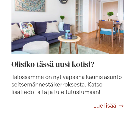
Olisiko tässä uusi kotisi?
Talossamme on nyt vapaana kaunis asunto
seitsemännestä kerroksesta. Katso
lisätiedot alta ja tule tutustumaan!
O
Lue lisää
l
i
s