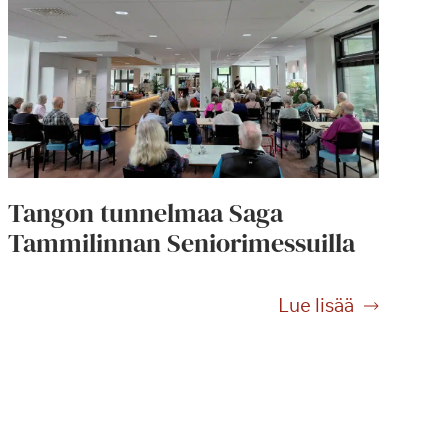
Tangon tunnelmaa Saga
Tammilinnan Seniorimessuilla
T
Lue lisää
a
n
g
o
n