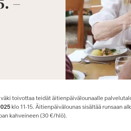
5. –
äki toivottaa teidät äitienpäivälounaalle palvelut
2025
klo 11-15. Äitienpäivälounas sisältää runsaan a
uoan kahveineen (30 €/hlö).