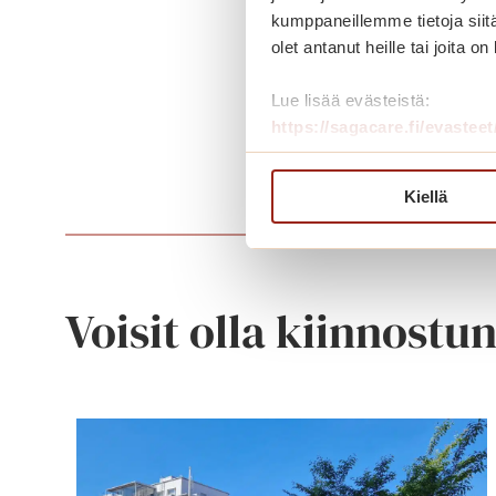
kumppaneillemme tietoja siitä
Jaa kuuluminen s
olet antanut heille tai joita o
Lue lisää evästeistä:
https://sagacare.fi/evasteet
Kiellä
Voisit olla kiinnostu