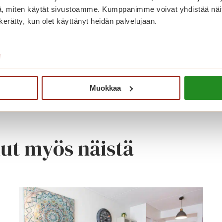
, miten käytät sivustoamme. Kumppanimme voivat yhdistää näitä t
omessa
n kerätty, kun olet käyttänyt heidän palvelujaan.
/
Muokkaa
nut myös näistä