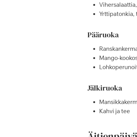
Vihersalaattia,
Yrttipatonkia, 
Pääruoka
Ranskankermal
Mango-kookos
Lohkoperunoit
Jälkiruoka
Mansikkakerma
Kahvi ja tee
Äitienpäiv