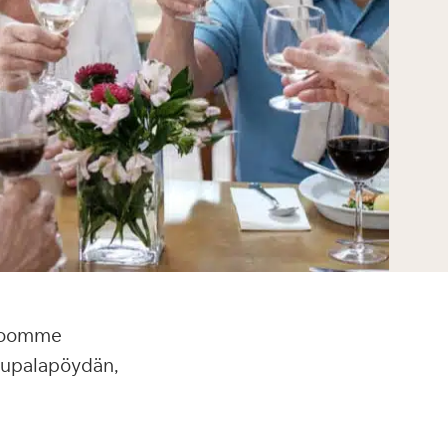
aloomme
lkupalapöydän,