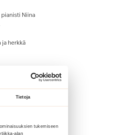
pianisti Niina
.
 ja herkkä
adata haluamasi
Tietoja
lvelutalossa. Sagan
 ominaisuuksien tukemiseen
tiikka-alan