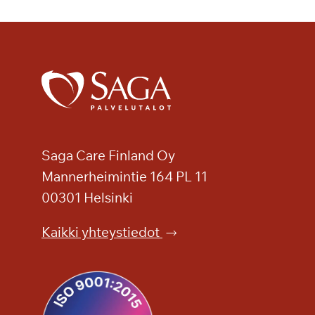
u
d
e
n
a
v
a
u
s
Saga Care Finland Oy
S
Mannerheimintie 164 PL 11
a
g
00301 Helsinki
a
Kaikki yhteystiedot
T
a
m
m
i