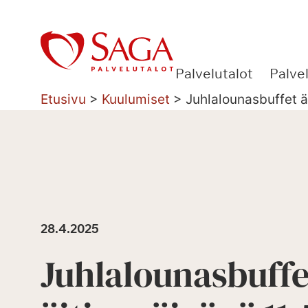
Siirry
sisältöön
Palvelutalot
Palve
Etusivu
>
Kuulumiset
>
Juhlalounasbuffet äi
28.4.2025
Juhlalounasbuffe