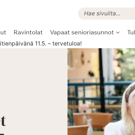
lut
Ravintolat
Vapaat senioriasunnot
Tu
tienpäivänä 11.5. – tervetuloa!
t