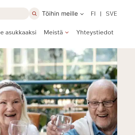
Töihin meille
FI
|
SVE
le asukkaaksi
Meistä
Yhteystiedot