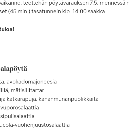
aikanne, teettehän pöytävarauksen 7.5. mennessä
set (45 min.) tasatunnein klo. 14.00 saakka.
tuloa!
palapöytä
ta, avokadomajoneesia
liä, mätisillitartar
tuja katkarapuja, kananmunanpuolikkaita
vuporosalaattia
ipulisalaattia
ucola-vuohenjuustosalaattia