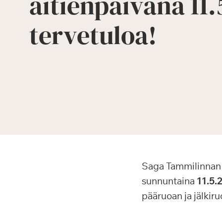
äitienpäivänä 11.
tervetuloa!
Saga Tammilinnan v
sunnuntaina
11.5.
pääruoan ja jälkir