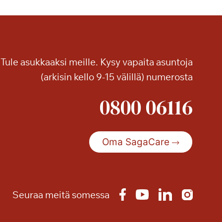
t
u
n
n
e
Tule asukkaaksi meille. Kysy vapaita asuntoja
l
(arkisin kello 9-15 välillä) numerosta
m
a
0800 06116
a
S
a
g
Oma SagaCare
a
T
a
m
Seuraa meitä somessa
m
i