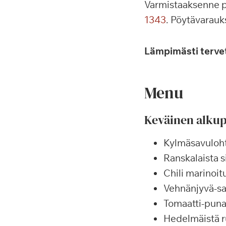
Varmistaaksenne p
1343
. Pöytävarauk
Lämpimästi terve
Menu
Keväinen alku
Kylmäsavuloh
Ranskalaista sil
Chili marinoi
Vehnänjyvä-sa
Tomaatti-punas
Hedelmäistä r