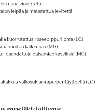
 sitruuna vinaigrette
talon leipää ja maustettua levitettä
la kuorrutettua roseepippurilohta (LG)
marinoitua kalkkunaa (MG)
a, paahdettuja balsamico kasviksia (MG)
kakkua valkosuklaa-raparperitäytteellä (LG)
än musiikkielämys