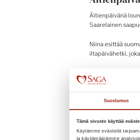
Äitienpäivänä loun
Saarelainen saapu
Niina esittää suoma
iltapäivähetki, jok
Ilahduta Sa
Voit ostaa Sagan la
Suostumus
summan, jolla lahj
lahjakortit ostett
Tämä sivusto käyttää eväste
Käytämme evästeitä tarjoama
ja kävijämäärämme analysoim