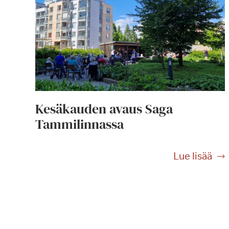
Kesäkauden avaus Saga
Tammilinnassa
K
Lue lisää
e
s
ä
k
a