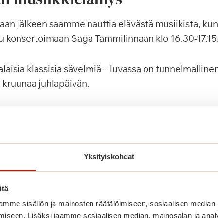
aan jälkeen saamme nauttia elävästä musiikista, kun 
u konsertoimaan Saga Tammilinnaan klo 16.30-17.15
laisia klassisia sävelmiä – luvassa on tunnelmallinen
a kruunaa juhlapäivän.
gan lahjakortilla äitienpäivänä!
hjakortille esimerkiksi hieronnan, jalkahoidon tai l
Yksityiskohdat
ansaaja voi itse ostaa toivomiaan palveluita Saga-pa
avissa Saga Tammilinnan vastaanotosta.
itä
mme sisällön ja mainosten räätälöimiseen, sosiaalisen median
iseen. Lisäksi jaamme sosiaalisen median, mainosalan ja analy