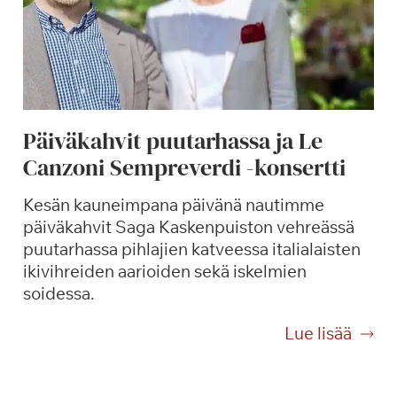
Päiväkahvit puutarhassa ja Le
Canzoni Sempreverdi -konsertti
Kesän kauneimpana päivänä nautimme
päiväkahvit Saga Kaskenpuiston vehreässä
puutarhassa pihlajien katveessa italialaisten
ikivihreiden aarioiden sekä iskelmien
soidessa.
P
Lue lisää
ä
i