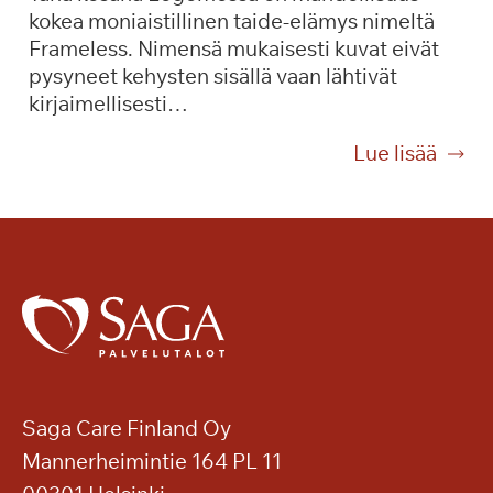
v
kokea moniaistillinen taide-elämys nimeltä
u
e
Frameless. Nimensä mukaisesti kuvat eivät
m
r
pysyneet kehysten sisällä vaan lähtivät
a
d
kirjaimellisesti…
k
i
s
-
T
Lue lisää
u
k
a
l
o
i
l
n
d
a
s
e
S
e
t
a
r
t
g
t
a
a
t
,
K
i
j
a
o
Saga Care Finland Oy
s
k
Mannerheimintie 164 PL 11
k
a
e