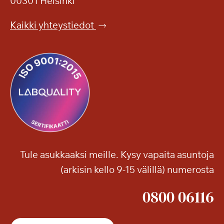
00301 Helsinki
h
n
e
p
Kaikki yhteystiedot
r
u
ä
i
ä
s
e
t
l
o
o
o
o
n
n
!
j
a
Tule asukkaaksi meille. Kysy vapaita asuntoja
m
(arkisin kello 9-15 välillä) numerosta
u
i
0800 06116
t
a
k