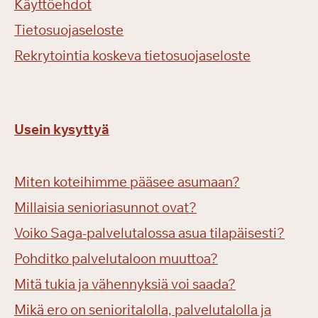
Käyttöehdot
Tietosuojaseloste
Rekrytointia koskeva tietosuojaseloste
Usein kysyttyä
Miten koteihimme pääsee asumaan?
Millaisia senioriasunnot ovat?
Voiko Saga-palvelutalossa asua tilapäisesti?
Pohditko palvelutaloon muuttoa?
Mitä tukia ja vähennyksiä voi saada?
Mikä ero on senioritalolla, palvelutalolla ja