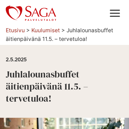
Siirry
sisältöön
Etusivu
>
Kuulumiset
>
Juhlalounasbuffet
äitienpäivänä 11.5. – tervetuloa!
2.5.2025
Juhlalounasbuffet
äitienpäivänä 11.5. –
tervetuloa!