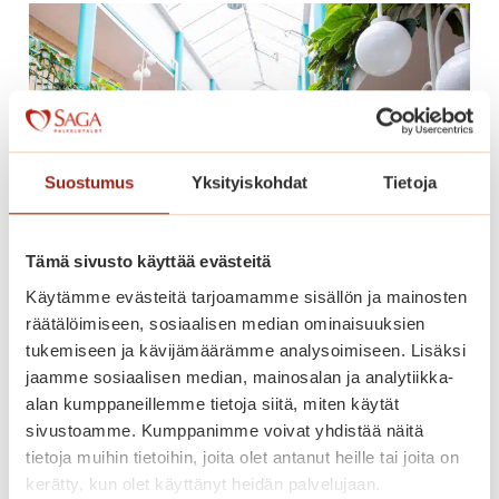
v
ä
k
a
h
v
i
Suostumus
Yksityiskohdat
Tietoja
t
p
u
Tämä sivusto käyttää evästeitä
u
Käytämme evästeitä tarjoamamme sisällön ja mainosten
t
räätälöimiseen, sosiaalisen median ominaisuuksien
Muuta nyt peruspalvelumaksulla
a
tukemiseen ja kävijämäärämme analysoimiseen. Lisäksi
Saga Kaskenpuistoon!
r
jaamme sosiaalisen median, mainosalan ja analytiikka-
h
alan kumppaneillemme tietoja siitä, miten käytät
Muuta Saga Kaskenpuistoon kevyillä
a
sivustoamme. Kumppanimme voivat yhdistää näitä
palveluilla.
s
tietoja muihin tietoihin, joita olet antanut heille tai joita on
s
kerätty, kun olet käyttänyt heidän palvelujaan.
M
Lue lisää