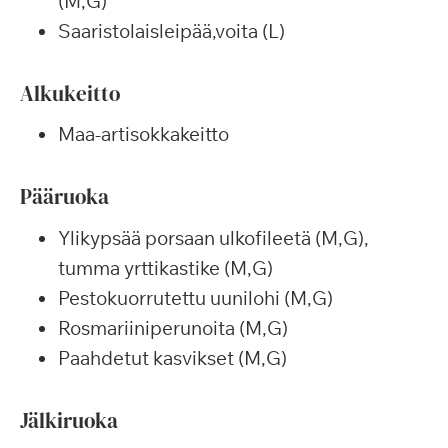
(M,G)
Saaristolaisleipää,voita (L)
Alkukeitto
Maa-artisokkakeitto
Pääruoka
Ylikypsää porsaan ulkofileetä (M,G),
tumma yrttikastike (M,G)
Pestokuorrutettu uunilohi (M,G)
Rosmariiniperunoita (M,G)
Paahdetut kasvikset (M,G)
Jälkiruoka