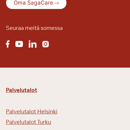
Oma SagaCare
e
s
ä
n
Seuraa meitä somessa
r
e
t
k
i
ä
Palvelutalot
Palvelutalot Helsinki
Palvelutalot Turku