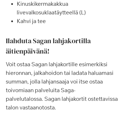
Kinuskikermakakkua
livevalkosuklaatäytteellä (L)
Kahvi ja tee
Ilahduta Sagan lahjakortilla
äitienpäivänä!
Voit ostaa Sagan lahjakortille esimerkiksi
hieronnan, jalkahoidon tai ladata haluamasi
summan, jolla lahjansaaja voi itse ostaa
toivomiaan palveluita Saga-
palvelutalossa. Sagan lahjakortit ostettavissa
talon vastaanotosta.