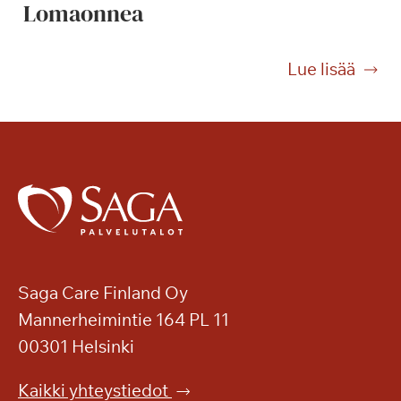
Lomaonnea
r
ä
t
L
Lue lisää
t
o
ä
m
v
a
ä
o
t
n
m
n
u
e
i
a
s
t
Saga Care Finland Oy
o
Mannerheimintie 164 PL 11
t
00301 Helsinki
e
l
Kaikki yhteystiedot
o