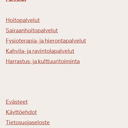
Hoitopalvelut
Sairaanhoitopalvelut
Fysioterapia- ja hierontapalvelut
Kahvila- ja ravintolapalvelut
Harrastus- ja kulttuuritoiminta
Evästeet
Käyttöehdot
Tietosuojaseloste