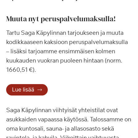
Muuta nyt peruspalvelumaksulla!
Tartu Saga Käpylinnan tarjoukseen ja muuta
kodikkaaseen kaksioon peruspalvelumaksulla
– lisäksi tarjoamme ensimmäisen kolmen
kuukauden vuokran puoleen hintaan (norm.
1660,51 €).
Lue lisää
Saga Käpylinnan viihtyisät yhteistilat ovat
asukkaiden vapaassa käytössä. Talossamme on
oma kuntosali, sauna- ja allasosasto sekä
ravintola- ja kahvila. Viikoittain vaihtuvasta