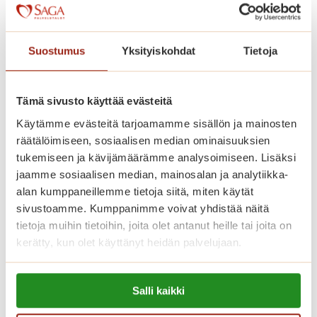
Iloisia musikaaleja
I
Lue lisää
Suostumus
Yksityiskohdat
Tietoja
l
o
i
Tämä sivusto käyttää evästeitä
s
Käytämme evästeitä tarjoamamme sisällön ja mainosten
i
räätälöimiseen, sosiaalisen median ominaisuuksien
a
tukemiseen ja kävijämäärämme analysoimiseen. Lisäksi
m
jaamme sosiaalisen median, mainosalan ja analytiikka-
u
alan kumppaneillemme tietoja siitä, miten käytät
s
sivustoamme. Kumppanimme voivat yhdistää näitä
i
tietoja muihin tietoihin, joita olet antanut heille tai joita on
k
kerätty, kun olet käyttänyt heidän palvelujaan.
a
Lue lisää evästeistä:
a
Salli kaikki
https://sagacare.fi/evasteet/
l
Bingon numerot herättävät
e