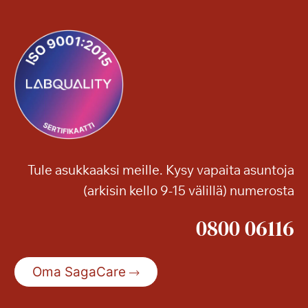
o
n
Tule asukkaaksi meille. Kysy vapaita asuntoja
(arkisin kello 9-15 välillä) numerosta
0800 06116
Oma SagaCare