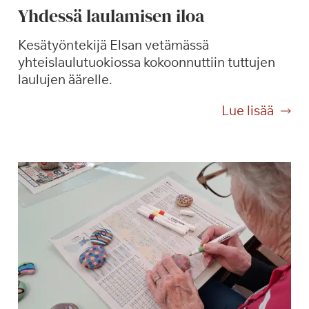
Yhdessä laulamisen iloa
Kesätyöntekijä Elsan vetämässä
yhteislaulutuokiossa kokoonnuttiin tuttujen
laulujen äärelle.
Y
Lue lisää
h
d
e
s
s
ä
l
a
u
l
a