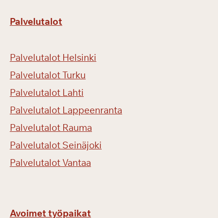
u
m
Palvelutalot
a
k
s
Palvelutalot Helsinki
u
l
Palvelutalot Turku
l
Palvelutalot Lahti
a
Palvelutalot Lappeenranta
!
Palvelutalot Rauma
Palvelutalot Seinäjoki
Palvelutalot Vantaa
Avoimet työpaikat