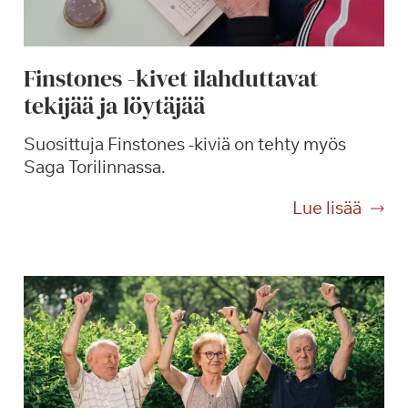
m
i
s
Finstones -kivet ilahduttavat
e
tekijää ja löytäjää
n
i
Suosittuja Finstones -kiviä on tehty myös
l
Saga Torilinnassa.
o
a
F
Lue lisää
i
n
s
t
o
n
e
s