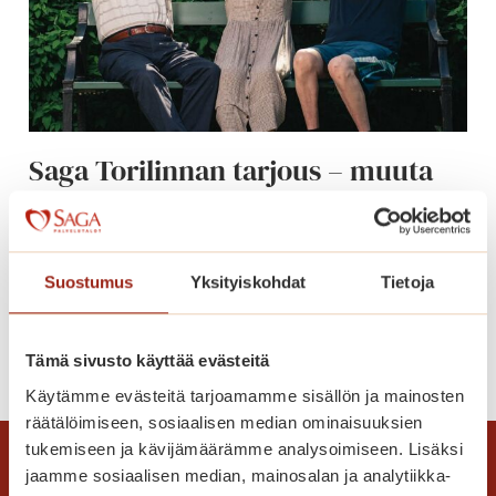
-
k
i
v
e
t
Saga Torilinnan tarjous – muuta
i
nyt peruspalvelumaksulla!
l
a
Tartu Saga Torilinnan tarjoukseen ja muuta
h
kodikkaaseen asuntoon
d
Suostumus
Yksityiskohdat
Tietoja
peruspalvelumaksulla!
u
t
S
Lue lisää
t
Tämä sivusto käyttää evästeitä
a
a
Käytämme evästeitä tarjoamamme sisällön ja mainosten
g
v
räätälöimiseen, sosiaalisen median ominaisuuksien
a
a
tukemiseen ja kävijämäärämme analysoimiseen. Lisäksi
T
t
jaamme sosiaalisen median, mainosalan ja analytiikka-
o