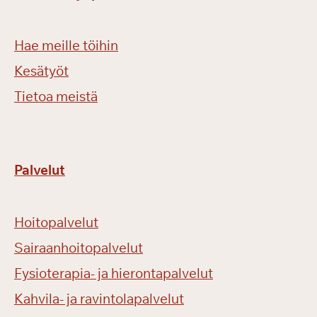
Hae meille töihin
Kesätyöt
Tietoa meistä
Palvelut
Hoitopalvelut
Sairaanhoitopalvelut
Fysioterapia- ja hierontapalvelut
Kahvila- ja ravintolapalvelut