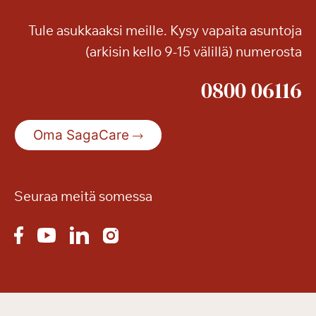
u
Tule asukkaaksi meille. Kysy vapaita asuntoja
t
(arkisin kello 9-15 välillä) numerosta
a
n
0800 06116
y
t
p
Oma SagaCare
e
r
u
s
Seuraa meitä somessa
p
a
l
v
e
l